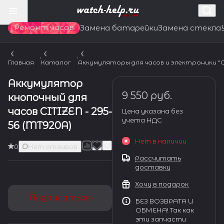
Ремонт часов
Замена батарейки
Замена стекла
Главная
Каталог
Аккумуляторы для часов и электроники "CA
Аккумулятор
9 550 руб.
кнопочный для
часов CITIZEN - 295-
Цена указана без
учета НДС
56 (MT920A)
Нет в наличии
0
Нет отзывов
Рассчитать
доставку
Хочу в подарок
Подписаться
БЕЗ ВОЗВРАТА И
ОБМЕНА! Так как
эти запчасти