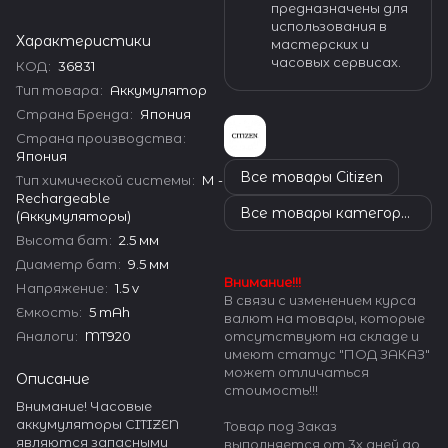
предназначены для
использования в
Характеристики
мастерских и
часовых сервисах.
КОД
:
36831
Тип товара
:
Аккумулятор
Страна Бренда
:
Япония
Страна производства
:
Япония
Все товары Citizen
Тип химической системы
:
М -
Rechargeable
Все товары категории
(Аккумуляторы)
Высота бат
:
2.5 мм
Диаметр бат
:
9.5 мм
Внимание!!!
Напряжение
:
1.5 v
В связи с изменением курса
Емкость
:
5 mAh
валют на товары, которые
Аналоги
:
MT920
отсутствуют на складе и
имеют статус "ПОД ЗАКАЗ"
может отличаться
Описание
стоимость!!!
Внимание! Часовые
аккумуляторы CITIZEN
Товар под Заказ
являются запасными
выполняется от 3х дней до