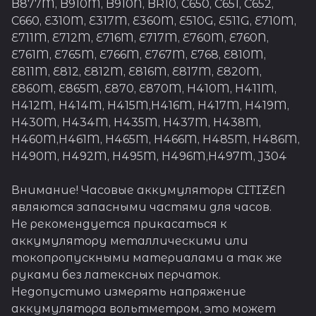
B877M, B910M, B910N, BR10, C650, C651, C652,
C660, E310M, E317M, E360M, E510G, E511G, E710M,
E711M, E712M, E716M, E717M, E760M, E760N,
E761M, E765M, E766M, E767M, E768, E810M,
E811M, E812, E812M, E816M, E817M, E820M,
E860M, E865M, E870, E870M, H410M, H411M,
H412M, H414M, H415M,H416M, H417M, H419M,
H430M, H434M, H435M, H437M, H438M,
H460M,H461M, H465M, H466M, H485M, H486M,
H490M, H492M, H495M, H496M,H497M, J304
Внимание! Часовые аккумуляторы CITIZEN
являются запасными частями для часов.
Не рекомендуется прикасаться к
аккумулятору металлическими или
токопропускными материалами а так же
руками без латексных перчаток.
Недопустимо измерять напряжение
аккумулятора вольтметром, это может