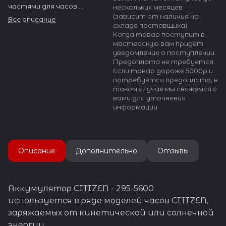
частями для часов.
нескольких месяцев
Не рекомендуется
(зависит от наличия на
Все описание
прикасаться к
складе поставщика)
аккумулятору
Когда товар поступит в
металлическими или
мастерскую вам придёт
токопропускными
уведомление о поступлении.
материалами а так же
Предоплата не требуется.
руками без латексных
Если товар дороже 5000р и
перчаток.
потребуется предоплата, в
Недопустимо измерять
таком случае мы свяжемся с
напряжение аккумулятора
вами для уточнения
вольтметром, это может
информации.
привести к его
повреждению.
Перед заменой
аккумулятора мы
Описание
Дополнительно
Отзывы
рекомендуем убедиться,
что механизм часов не
поврежден - если часы
требуют
профилактического
Аккумулятор CITIZEN - 295-5600
ремонта, то замена
используется в ряде моделей часов CITIZEN,
аккумулятора не поможет
заряжаемых от кинетической или солнечной
или поможет только на
короткое время.
энергии.