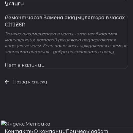
Услуги
Ремонт часов Замена аккумулятора в часах
CITIZEN
Замена аккумулятора в часах - это необходимая
манипуляция, которой регулярно подвергаются
кварцевые часы. Если ваши часы нуждаются в замене
элемента питания - добро пожаловать в нашу
мастерскую! Наши мастера с удовольствием
помогут вам решить вашу проблему и произведут
Нет в наличии
замену батарейки профессионально, быстро,
качественно и по доступной цене.
Назад к списку
Контакты
О компании
Примеры работ