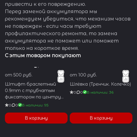
привести к его повреждению.
Перед заменой аккумулятора мы
рекомендуем убедиться, что механизм часов
не поврежден - если часы требуют
профилактического ремонта, то замена
аккумулятора не поможет или поможет
только на короткое время.
С этим товаром покупают
от 500 руб.
от 100 руб.
Штифт браслетный
Шлёвка (Тренчик. Колечко)
0.9mm с трубчатым
0
0
В наличии: 36
фиксатором по центру
1.2x5.9mm
0
0
В наличии: 95
В корзину
В корзину