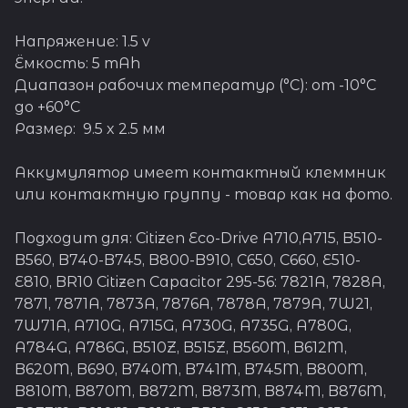
Напряжение: 1.5 v
Ёмкость: 5 mAh
Диапазон рабочих температур (°C): от -10°C
до +60°C
Размер: 9.5 x 2.5 мм
Аккумулятор имеет контактный клеммник
или контактную группу - товар как на фото.
Подходит для: Citizen Eco-Drive A710,A715, B510-
B560, B740-B745, B800-B910, C650, C660, E510-
E810, BR10 Citizen Capacitor 295-56: 7821A, 7828A,
7871, 7871A, 7873A, 7876A, 7878A, 7879A, 7W21,
7W71A, A710G, A715G, A730G, A735G, A780G,
A784G, A786G, B510Z, B515Z, B560M, B612M,
B620M, B690, B740M, B741M, B745M, B800M,
B810M, B870M, B872M, B873M, B874M, B876M,