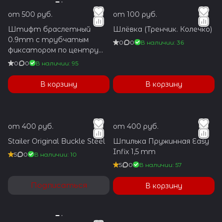
от 500 руб.
от 100 руб.
Штифт браслетный
Шлёвка (Тренчик. Колечко)
0.9mm с трубчатым
0
0
В наличии: 36
фиксатором по центру
1.2x5.9mm
0
0
В наличии: 95
В корзину
В корзину
от 400 руб.
от 400 руб.
Stailer Original Buckle Steel
Шпилька Пружинная Easy
Infix 1,5 mm
5
0
В наличии: 10
5
0
В наличии: 57
Подписаться
В корзину