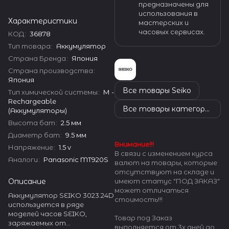
предназначены для
использования в
Характеристики
мастерских и
часовых сервисах.
КОД
:
36878
Тип товара
:
Аккумулятор
Страна Бренда
:
Япония
Страна производства
:
Япония
Все товары Seiko
Тип химической системы
:
М -
Rechargeable
Все товары категории
(Аккумуляторы)
Высота бат
:
2.5 мм
Диаметр бат
:
9.5 мм
Внимание!!!
Напряжение
:
1.5 v
В связи с изменением курса
Аналоги
:
Panasonic MT920S
валют на товары, которые
отсутствуют на складе и
Описание
имеют статус "ПОД ЗАКАЗ"
может отличаться
Аккумулятор SEIKO 3023.24D
стоимость!!!
используется в ряде
моделей часов SEIKO,
Товар под Заказ
заряжаемых от
выполняется от 3х дней до