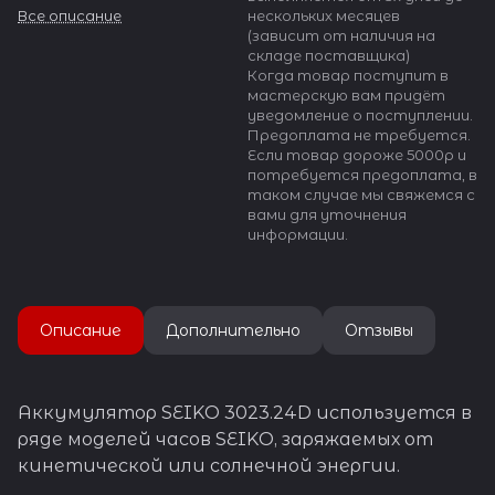
кинетической или солнечной
Все описание
нескольких месяцев
энергии.
(зависит от наличия на
складе поставщика)
Напряжение: 1.5V
Когда товар поступит в
Ёмкость:
мастерскую вам придёт
Температурный диапазон:
уведомление о поступлении.
-10C + 60C
Предоплата не требуется.
Размер: 9.5x2.5 мм
Если товар дороже 5000р и
потребуется предоплата, в
Аккумулятор имеет
таком случае мы свяжемся с
контактный клеммник или
вами для уточнения
контактную группу - товар
информации.
как на фото.
Описание
Дополнительно
Отзывы
Аккумулятор SEIKO 3023.24D используется в
ряде моделей часов SEIKO, заряжаемых от
кинетической или солнечной энергии.