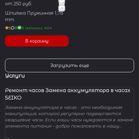
от 250 руб.
Шпилька Пружинная 1,78
mm
5
0
В наличии: 404
В корзину
Загрузить еще
Услуги
Ремонт часов Замена аккумулятора в часах
SEIKO
Замена аккумулятора в часах - это необходимая
манипуляция, которой регулярно подвергаются
кварцевые часы. Если ваши часы нуждаются в замене
элемента питания - добро пожаловать в нашу
мастерскую! Наши мастера с удовольствием
помогут вам решить вашу проблему и произведут