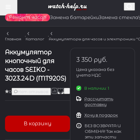
Ремонт часов
Замена батарейки
Замена стекла
Главная
Каталог
Аккумуляторы для часов и электроники "CA
Аккумулятор
3 350 руб.
кнопочный для
часов SEIKO -
Цена указана без
учета НДС
3023.24D (MT920S)
В наличии: 1
0
Нет отзывов
Рассчитать
доставку
Хочу в подарок
В корзину
БЕЗ ВОЗВРАТА И
ОБМЕНА! Так как
эти запчасти