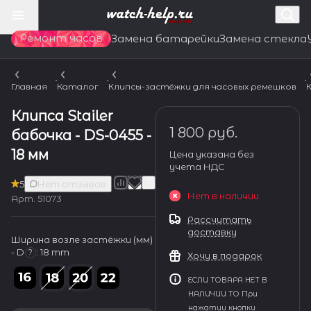
Ремонт часов
Замена батарейки
Замена стекла
Главная
Каталог
Клипсы-застёжки для часовых ремешков
К
Клипса Stailer
1 800 руб.
бабочка - DS-0455 -
18 мм
Цена указана без
учета НДС
5
Нет отзывов
Нет в наличии
Арт.
51073
Рассчитать
доставку
Ширина возле застёжки (мм)
- D
:
18 mm
?
Хочу в подарок
ЕСЛИ ТОВАРА НЕТ В
НАЛИЧИИ ТО При
нажатии кнопки