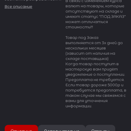
В связи с изменением курса
Для открытия застежки
валют на товары, которые
Все описание
необходимо потянуть с
отсутствуют на складе и
усилием застёжку на себя,
имеют статус "ПОД ЗАКАЗ"
со стороны длинной части
может отличаться
ремешка.
стоимость!!!
Подобная конструкция не
исключает случайное
Товар под Заказ
раскрытие застежки.
выполняется от 3х дней до
нескольких месяцев
Клипса изготовлена из
(зависит от наличия на
качественной стали 316L.
складе поставщика)
Модель представлена в
Когда товар поступит в
четырёх вариантах ширины
мастерскую вам придёт
- 16, 18, 20, 22 мм.
уведомление о поступлении.
Клипса-бабочка продлевает
Предоплата не требуется.
срок службы ремешка в 3-4
Если товар дороже 5000р и
раза, а так же делает
потребуется предоплата, в
использование часов более
таком случае мы свяжемся с
комфортным.
вами для уточнения
информации.