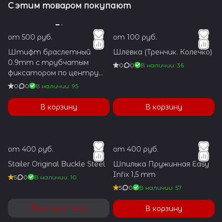
С этим товаром покупают
от 500 руб.
от 100 руб.
Штифт браслетный
Шлёвка (Тренчик. Колечко)
0.9mm с трубчатым
0
0
В наличии: 36
фиксатором по центру
1.2x5.9mm
0
0
В наличии: 95
В корзину
В корзину
от 400 руб.
от 400 руб.
Stailer Original Buckle Steel
Шпилька Пружинная Easy
Infix 1,5 mm
5
0
В наличии: 10
5
0
В наличии: 57
Подписаться
В корзину