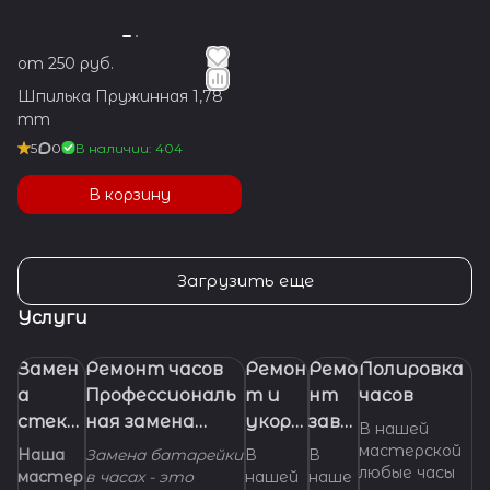
от 250 руб.
Шпилька Пружинная 1,78
mm
5
0
В наличии: 404
В корзину
Загрузить еще
Услуги
Замен
Ремонт часов
Ремон
Ремо
Полировка
а
Профессиональ
т и
нт
часов
стекл
ная замена
укора
заво
В нашей
а в
батарейки
чиван
дной
мастерской
Наша
Замена батарейки
В
В
любые часы
часах.
(элемента
ие
голо
мастер
в часах - это
нашей
наше