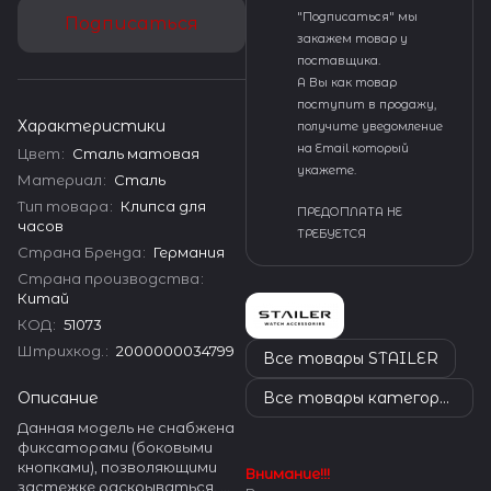
"Подписаться" мы
Подписаться
закажем товар у
поставщика.
А Вы как товар
поступит в продажу,
Характеристики
получите уведомление
на Email который
Цвет
:
Сталь матовая
укажете.
Материал
:
Сталь
Тип товара
:
Клипса для
ПРЕДОПЛАТА НЕ
часов
ТРЕБУЕТСЯ
Страна Бренда
:
Германия
Страна производства
:
Китай
КОД
:
51073
Штрихкод.
:
2000000034799
Все товары STAILER
Описание
Все товары категории
Данная модель не снабжена
фиксаторами (боковыми
кнопками), позволяющими
Внимание!!!
застежке раскрываться.