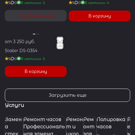
5
0
В наличии: 2
5
0
В наличии: 4
Подписаться
В корзину
от 3 250 руб.
Stailer DS-0354
5
0
В наличии: 3
В корзину
Загрузить еще
Услуги
Замен
Ремонт часов
Ремон
Рем
Полировка
Р
а
Профессиональ
т и
онт
часов
е
стекл
ная замена
укора
заво
м