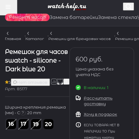
Ремонт часов
Замена батарейки
Замена стекла
Главная
Каталог
Ремешки для брендовых часов
Ремешки дл
Ремешок для часов
600 руб.
swatch - silicone -
Dark blue 20
Цена указана без
учета НДС
5
Нет отзывов
В наличии: 1
Арт.
85177
Рассчитать
доставку
Ширина крепления ремешка
(мм) - С
:
20 mm
?
Хочу в подарок
ЕСЛИ ТОВАРА НЕТ В
НАЛИЧИИ ТО При
нажатии кнопки