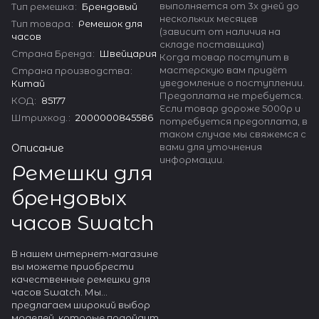
выполняется от 3х дней до
Тип ремешка
:
Брендовый
нескольких месяцев
Тип товара
:
Ремешок для
(зависит от наличия на
часов
складе поставщика)
Страна Бренда
:
Швейцария
Когда товар поступит в
мастерскую вам придёт
Страна производства
:
уведомление о поступлении.
Китай
Предоплата не требуется.
КОД
:
85177
Если товар дороже 5000р и
Штрихкод.
:
2000000845586
потребуется предоплата, в
таком случае мы свяжемся с
вами для уточнения
Описание
информации.
Ремешки для
брендовых
часов Swatch
В нашем интернет-магазине
вы можете приобрести
качественные ремешки для
часов Swatch. Мы
предлагаем широкий выбор
моделей, которые подойдут