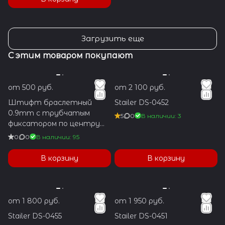
Загрузить еще
С этим товаром покупают
от 500 руб.
от 2 100 руб.
Штифт браслетный
Stailer DS-0452
0.9mm с трубчатым
5
0
В наличии: 3
фиксатором по центру
1.2x5.9mm
0
0
В наличии: 95
В корзину
В корзину
от 1 800 руб.
от 1 950 руб.
Stailer DS-0455
Stailer DS-0451