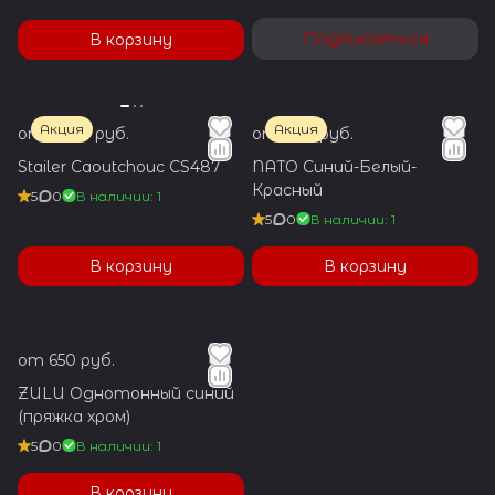
Подписаться
В корзину
Акция
Акция
от 2 100 руб.
от 700 руб.
Stailer Caoutchouc CS487
NATO Синий-Белый-
Красный
5
0
В наличии: 1
5
0
В наличии: 1
В корзину
В корзину
от 650 руб.
ZULU Однотонный синий
(пряжка хром)
5
0
В наличии: 1
В корзину