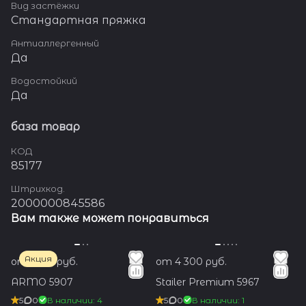
Вид застёжки
Стандартная пряжка
Антиаллергенный
Да
Водостойкий
Да
база товар
КОД
85177
Штрихкод.
2000000845586
Вам также может понравиться
Акция
от 1 350 руб.
от 4 300 руб.
ARMO 5907
Stailer Premium 5967
5
0
В наличии: 4
5
0
В наличии: 1