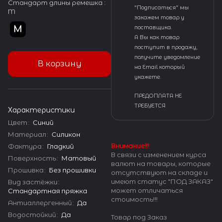
Стандарт длины ремешка :
"Подписаться" мы
M
закажем товар у
поставщика.
А Вы как товар
поступит в продажу,
получите уведомление
В корзину
на Email который
укажете.
ПРЕДОПЛАТА НЕ
ТРЕБУЕТСЯ
Характеристики
Цвет
:
Синий
Материал
:
Силикон
Внимание!!!
Фактура
:
Гладкий
В связи с изменением курса
Поверхность
:
Матовый
валют на товары, которые
Прошивка
:
Без прошивки
отсутствуют на складе и
имеют статус "ПОД ЗАКАЗ"
Вид застёжки
:
может отличаться
Стандартная пряжка
стоимость!!!
Антиаллергенный
:
Да
Водостойкий
:
Да
Товар под Заказ