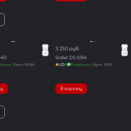
3 250 руб.
0451
Stailer DS-0354
личии: 1
Арт.
51099
5
0
В наличии: 1
Арт.
51107
ну
В корзину