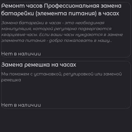
Ремонт часов Профессиональная замена
батарейки (элемента питания) в часах
Замена батарейки в часах - это необходимая
манипуляция, которой регулярно подвергаются
кварцевые часы. Если ваши часы нуждаются в замене
элемента питания - добро пожаловать в нашу
мастерскую! Наши мастера с удовольствием помогут
вам решить вашу проблему и произведут замену
Нет в наличии
батарейки профессионально, быстро, качественно и по
доступной цене.
Замена ремешка на часах
Мы поможем с установкой, регулировкой или заменой
ремешка
Нет в наличии