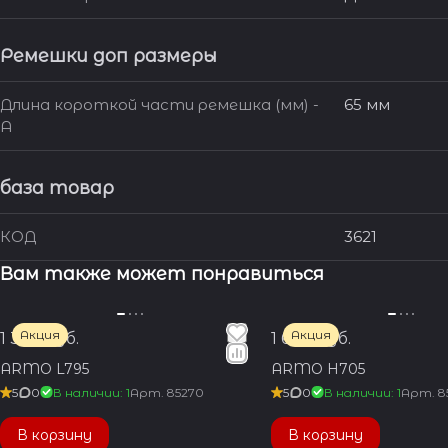
Ремешки доп размеры
Длина короткой части ремешка (мм) -
65 мм
A
база товар
КОД
3621
Вам также может понравиться
Акция
Акция
1 350 руб.
1 600 руб.
ARMO L795
ARMO H705
5
0
В наличии: 1
Арт.
85270
5
0
В наличии: 1
Арт.
8
В корзину
В корзину