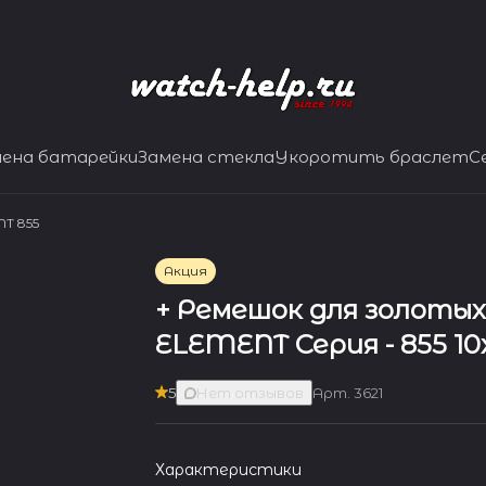
мена батарейки
Замена стекла
Укоротить браслет
С
T 855
Акция
+ Ремешок для золотых
ELEMENT Серия - 855 1
5
Нет отзывов
Арт.
3621
Характеристики