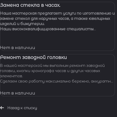
Замена стекла в часах.
Наша мастерская предлагает услуги по изготовлению и
замене стекол для наручных часов, а также ювелирных
изделий и бижутерии.
Наши высококвалифицированные специалисты
обладают многолетним опытом работы, что
позволяет нам с уверенностью браться за самые
сложные задачи.
Нет в наличии
Ремонт заводной головки
В нашей мастерской мы выполним ремонт заводной
головки, кнопки хронографа часов и других часовых
элементов.
Сделаем свою работу максимально бережно, аккуратно
и профессионально, устраним любые неполадки ваших
часов.
Нет в наличии
Назад к списку