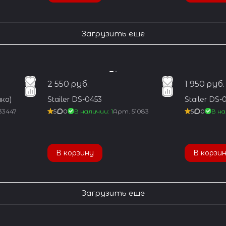
Загрузить еще
2 550 руб.
1 950 руб.
ко)
Stailer DS-0453
Stailer DS-
33447
5
0
В наличии: 1
Арт.
51083
5
0
В на
В корзину
В корзи
Загрузить еще