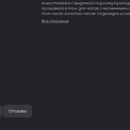
кожи телёнка с выделкой под кожу Крокод
прошивкой в тон, для часов с несъемными 
том числе золотых часов. подкладка из 
кожи. Полированная пряжка розового зол
Все описание
Благодаря удобному механизму крепления
можно легко установить на золотые часы
несъёмными шпильками.
Отзывы