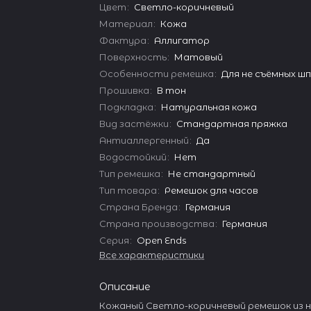
Цвет
:
Светло-коричневый
Материал
:
Кожа
Фактура
:
Аллигатор
Поверхность
:
Матовый
Особенности ремешка
:
Для не съёмных ш
Прошивка
:
В тон
Подкладка
:
Натуральная кожа
Вид застёжки
:
Стандартная пряжка
Антиаллергенный
:
Да
Водостойкий
:
Нет
Тип ремешка
:
Не стандартный
Тип товара
:
Ремешок для часов
Страна Бренда
:
Германия
Страна производства
:
Германия
Серия
:
Open Ends
Все характеристики
Описание
Кожаный Светло-коричневый ремешок из 