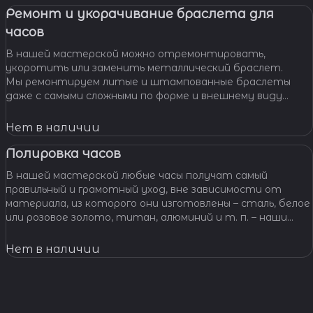
Ремонт и укорачивание браслета для
часов
В нашей мастерской можно отремонтировать,
укоротить или заменить металлический браслет.
Мы ремонтируем литые и штампованные браслеты
даже с самыми сложными по форме и внешнему виду
звеньями, чистим и освежаем их внешний вид,
Нет в наличии
Полировка часов
В нашей мастерской любые часы получат самый
правильный и грамотный уход, вне зависимости от
материала, из которого они изготовлены – сталь, белое
или розовое золото, титан, алюминий и т. п. – наши
специалисты отполируют практически любой
материал.
Нет в наличии