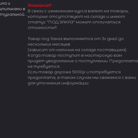
ила и
Внимание!!!
шпильками в
В связи с изменением курса валют на товары,
натуральной
которые отсутствуют на складе и имеют
отого цвета.
статус "ПОД ЗАКАЗ" может отличаться
, ремешок
стоимость!!!
 с
Товар под Заказ выполняется от 3х дней до
нескольких месяцев
(зависит от наличия на складе поставщика)
Когда товар поступит в мастерскую вам
придёт уведомление о поступлении. Предоплата
не требуется.
Если товар дороже 5000р и потребуется
предоплата, в таком случае мы свяжемся с вами
для уточнения информации.