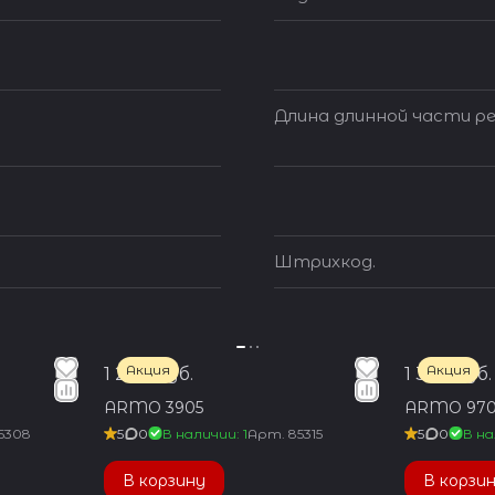
Длина длинной части ре
Штрихкод.
Акция
Акция
1 200 руб.
1 350 руб.
ARMO 3905
ARMO 970
5308
5
0
В наличии: 1
Арт.
85315
5
0
В на
В корзину
В корзи