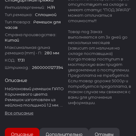
отсутствуют на складе и
Антиаллергенный
:
Н/А
имеют статус "ПОД ЗАКАЗ"
Тип ремешка
:
Сплошной
может отличаться
стоимость!!!
Тип товара
:
Ремешок для
часов
Товар под Заказ
Страна производства
:
выполняется от 3х дней до
Китай
нескольких месяцев
Максимальная длина
(зависит от наличия на
ремешка (mm) - N
:
280 мм
складе поставщика)
Когда товар поступит в
КОД
:
1731
мастерскую вам придёт
Штрихкод.
:
2600000127394
уведомление о поступлении.
Предоплата не требуется.
Описание
Если товар дороже 5000р и
потребуется предоплата, в
Нейлоновый ремешок NATO
таком случае мы свяжемся с
Коричневого цвета.
вами для уточнения
Ремешок изготовлен из
информации.
нейлона толщиной 1.2 мм.
Фурнитура ремешка
Все описание
выполнена из нержавеющей
стали.
Ремешки NATO благодаря
простоте своего внешнего
Описание
Дополнительно
Отзывы