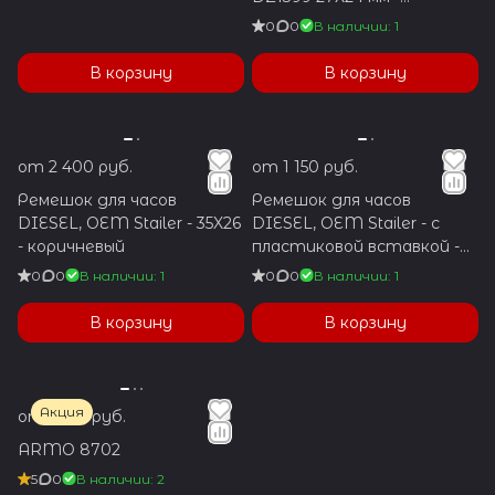
коричневый
0
0
В наличии: 1
В корзину
В корзину
от 2 400 руб.
от 1 150 руб.
Ремешок для часов
Ремешок для часов
DIESEL, OEM Stailer - 35X26
DIESEL, OEM Stailer - с
- коричневый
пластиковой вставкой -
31X24 - коричневый
0
0
В наличии: 1
0
0
В наличии: 1
В корзину
В корзину
Акция
от 1 350 руб.
ARMO 8702
5
0
В наличии: 2