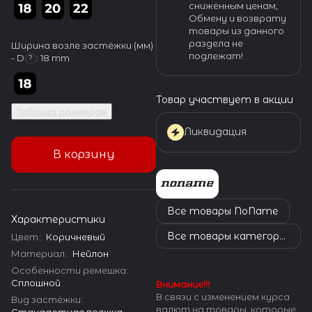
сниженным ценам,
Обмену и возврату
товары из данного
раздела не
Ширина возле застёжки (мм)
подлежат!
- D
:
18 mm
?
Товар участвует в акции
Таблица размеров
Ликвидация
В корзину
Все товары NoName
Характеристики
Все товары категории
Цвет
:
Коричневый
Материал
:
Нейлон
Особенности ремешка
:
Сплошной
Внимание!!!
В связи с изменением курса
Вид застёжки
:
валют на товары, которые
Стандартная пряжка