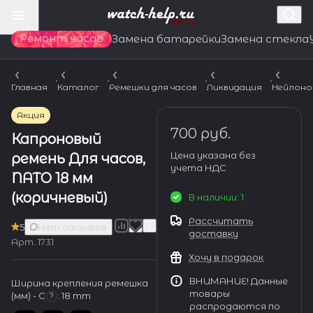
Ремонт часов
Замена батарейки
Замена стекла
Главная
Каталог
Ремешки для часов
Ликвидация
Нейлоно
Акция
700 руб.
Капроновый
Цена указана без
ремень Для часов,
учета НДС
NATO 18 мм
(коричневый)
В наличии: 1
Рассчитать
5
Нет отзывов
доставку
Арт.
1731
Хочу в подарок
ВНИМАНИЕ! Данные
Ширина крепления ремешка
товары
(мм) - С
:
18 mm
?
распродаются по