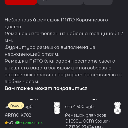
вида и большому
многообразию расцветок
отлично подходят
практически к любым часам.
Нейлоновый ремешок NATO Коричневого
цвета.
Ремешок изготовлен из нейлона толщиной 1.2
мм.
Фурнитура ремешка выполнена из
нержавеющей стали.
Ремешки NATO благодаря простоте своего
внешнего вида и большому многообразию
расцветок отлично подходят практически к
любым часам.
Вам также может понравиться
Акция
от 1 200 руб.
от 4 500 руб.
ARMO K702
Ремешок для часов
DIESEL, OEM Stailer -
5
0
В наличии: 4
DZ1399 27Х24 мм -