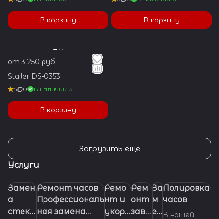
В корзину
В корзину
от 3 250 руб.
Stailer DS-0353
5
0
В наличии: 3
В корзину
Загрузить еще
Услуги
Замен
Ремонт часов
Ремо
Рем
За
Полировка
а
Профессиональ
нт и
онт
м
часов
стекл
ная замена
укора
заво
ен
В нашей