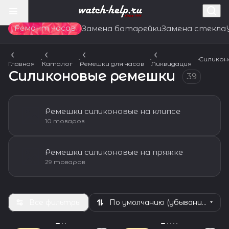
Ремонт часов
Замена батарейки
Замена стекла
Силикон
Главная
Каталог
Ремешки для часов
Ликвидация
Силиконовые ремешки
39
Ремешки силиконовые на клипсе
10 товаров
Ремешки силиконовые на пряжке
29 товаров
Все фильтры
По умолчанию (убывание)