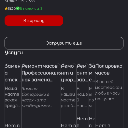
Stailer DS-0353
5
0
В наличии: 3
В корзину
Загрузить еще
Услуги
Замен
Ремонт часов
Ремо
Рем
За
Полировка
а
Профессиональ
нт и
онт
м
часов
стекл
ная замена
укора
заво
ен
В нашей
а в
батарейки
чиван
дно
а
мастерской
Наша
Замена
В
В
М
любые часы
часах.
(элемента
ие
й
ре
масте
батарейки в
нашей
наше
ы
получат
рская
часах - это
масте
й
по
питания) в
брасл
голо
м
самый
предла
необходимая
рской
маст
мо
часах
ета
вки
е
правильный
гает
манипуляция,
можно
ерск
же
для
ш
и
услуги
которой
отрем
ой мы
м с
Нет
Нет
часов
ка
грамотный
по
регулярно
онтир
выпо
ус
Нет в
Нет в
в
в
Нет в
уход, вне
на