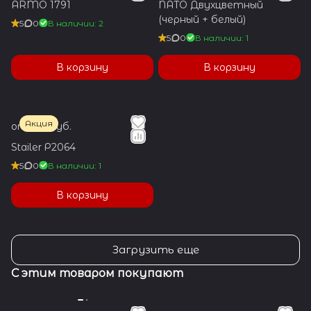
ARMO 1791
NATO Двухцветный
(черный + белый)
5
0
В наличии: 2
5
0
В наличии: 1
В корзину
В корзину
Акция
от 550 руб.
Stailer Р2064
5
0
В наличии: 1
В корзину
Загрузить еще
С этим товаром покупают