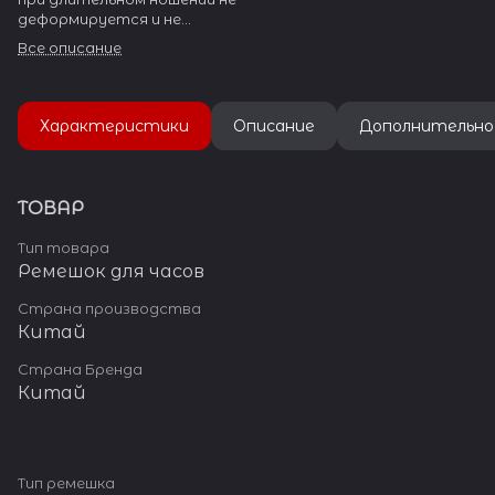
деформируется и не
вызывает аллергии и
Все описание
раздражения на коже.
Особая эластичность и
гибкость отличает
ремешок из силикона от
Характеристики
Описание
Дополнительно
ремешков, изготовленных из
других материалов.
ТОВАР
Тип товара
Ремешок для часов
Страна производства
Китай
Страна Бренда
Китай
Тип ремешка