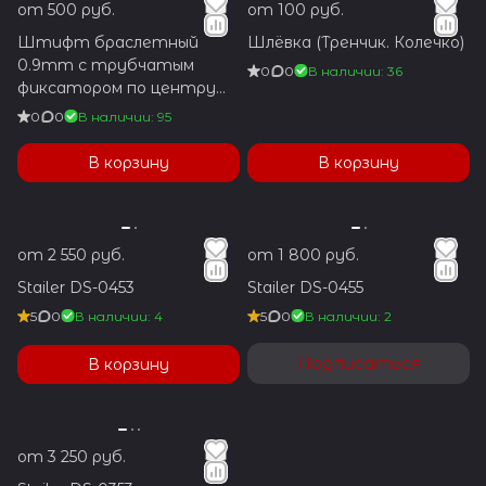
от 500 руб.
от 100 руб.
Штифт браслетный
Шлёвка (Тренчик. Колечко)
0.9mm с трубчатым
0
0
В наличии: 36
фиксатором по центру
1.2x5.9mm
0
0
В наличии: 95
В корзину
В корзину
от 2 550 руб.
от 1 800 руб.
Stailer DS-0453
Stailer DS-0455
5
0
В наличии: 4
5
0
В наличии: 2
Подписаться
В корзину
от 3 250 руб.