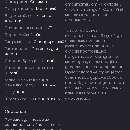
Материал
:
Силикон
отсутствуют на складе и
Поверхность
:
Матовый
имеют статус "ПОД ЗАКАЗ"
может отличаться
Вид застёжки
:
Клипса
стоимость!!!
обычная
Антиаллергенный
:
Н/А
Товар под Заказ
Водостойкий
:
Да
выполняется от 3х дней до
нескольких месяцев
Тип ремешка
:
Стандартный
(зависит от наличия на
Тип товара
:
Ремешок для
складе поставщика)
часов
Когда товар поступит в
Страна Бренда
:
Китай
мастерскую вам придёт
уведомление о поступлении.
Страна производства
:
Предоплата не требуется.
Китай
Если товар дороже 5000р и
Максимальная длина
потребуется предоплата, в
ремешка (mm) - N
:
190 мм
таком случае мы свяжемся с
КОД
:
1096
вами для уточнения
информации.
Штрихкод.
:
2600000015004
Описание
Ремешок для часов из
силикона устойчив к влаге,
при длительном ношении не