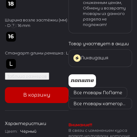
сниженным ценам,
Обмену и возврату
товары из данного
раздела не
Ширина возле застёжки (мм)
подлежат!
- D
:
16 mm
?
Товар участвует в акции
Стандарт длины ремешка :
L
Ликвидация
Таблица размеров
Все товары NoName
В корзину
Все товары категории
Характеристики
Внимание!!!
В связи с изменением курса
Цвет
:
Чёрный
валют на товары, которые