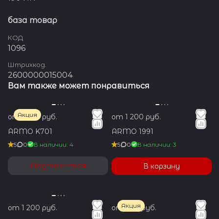
база товар
КОД
1096
Штрихкод.
2600000015004
Вам также может понравиться
Акция
от 1 200 руб.
от 1 200 руб.
ARMO K701
ARMO 1991
5
0
В наличии: 4
5
0
В наличии: 3
Подписаться
В корзину
Акция
от 1 200 руб.
от 700 руб.