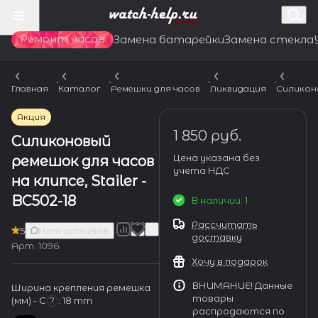
Ремонт часов
Замена батарейки
Замена стекла
Главная
Каталог
Ремешки для часов
Ликвидация
Силикон
Акция
1 850 руб.
Силиконовый
Цена указана без
ремешок для часов
учета НДС
на клипсе, Stailer -
BC502-18
В наличии: 1
Рассчитать
5
Нет отзывов
доставку
Арт.
1096
Хочу в подарок
ВНИМАНИЕ! Данные
Ширина крепления ремешка
товары
(мм) - С
:
18 mm
?
распродаются по