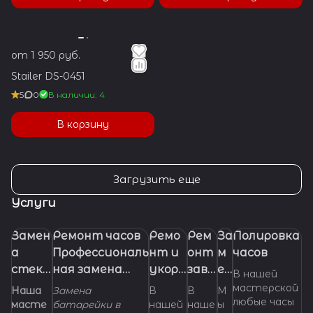
от 1 950 руб.
Stailer DS-0451
5
0
В наличии: 4
В корзину
Загрузить еще
Услуги
Замен
Ремонт часов
Ремо
Рем
За
Полировка
а
Профессиональ
нт и
онт
м
часов
стекл
ная замена
укора
заво
ен
В нашей
а в
батарейки
чиван
дно
а
мастерской
Наша
Замена
В
В
М
любые часы
часах.
(элемента
ие
й
ре
масте
батарейки в
нашей
наше
ы