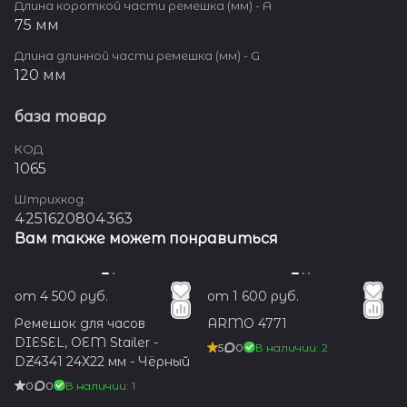
Длина короткой части ремешка (мм) - A
75 мм
Длина длинной части ремешка (мм) - G
120 мм
база товар
КОД
1065
Штрихкод.
4251620804363
Вам также может понравиться
от 4 500 руб.
от 1 600 руб.
Ремешок для часов
ARMO 4771
DIESEL, OEM Stailer -
5
0
В наличии: 2
DZ4341 24Х22 мм - Чёрный
0
0
В наличии: 1