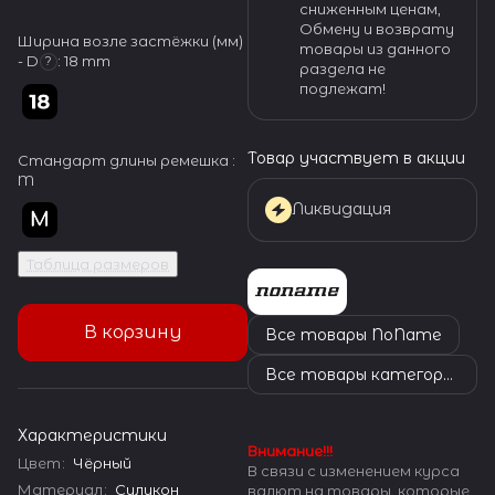
сниженным ценам,
Обмену и возврату
Ширина возле застёжки (мм)
товары из данного
- D
:
18 mm
?
раздела не
подлежат!
Товар участвует в акции
Стандарт длины ремешка :
M
Ликвидация
Таблица размеров
В корзину
Все товары NoName
Все товары категории
Характеристики
Внимание!!!
Цвет
:
Чёрный
В связи с изменением курса
Материал
:
Силикон
валют на товары, которые