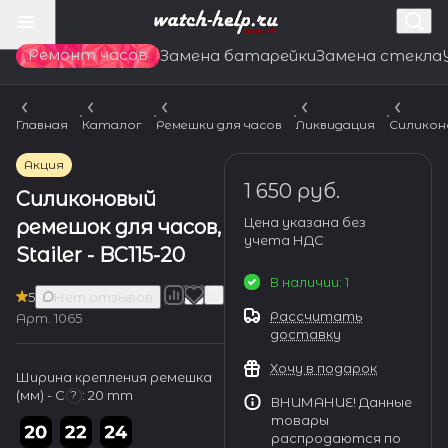
Ремонт часов
Замена батарейки
Замена стекла
Главная
Каталог
Ремешки для часов
Ликвидация
Силикон
Акция
1 650 руб.
Силиконовый
Цена указана без
ремешок для часов,
учета НДС
Stailer - BC115-20
В наличии: 1
5
Нет отзывов
Рассчитать
Арт.
1065
доставку
Хочу в подарок
Ширина крепления ремешка
(мм) - С
:
20 mm
?
ВНИМАНИЕ! Данные
товары
распродаются по