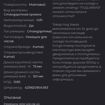
отсутствуют на складе и
Поверхность
:
Матовый
имеют статус "ПОД ЗАКАЗ"
Вид застёжки
:
может отличаться
Стандартная пряжка
стоимость!!!
Антиаллергенный
:
Н/А
Товар под Заказ
Водостойкий
:
Да
выполняется от 3х дней до
Тип ремешка
:
Стандартный
нескольких месяцев
Тип товара
:
Ремешок для
(зависит от наличия на
часов
складе поставщика)
Когда товар поступит в
Страна Бренда
:
Китай
мастерскую вам придёт
Страна производства
:
уведомление о поступлении.
Китай
Предоплата не требуется.
Длина короткой части
Если товар дороже 5000р и
ремешка (мм) - A
:
75 мм
потребуется предоплата, в
таком случае мы свяжемся с
Длина длинной части
вами для уточнения
ремешка (мм) - G
:
120 мм
информации.
КОД
:
1065
Штрихкод.
:
4251620804363
Описание
Ремешок для часов из