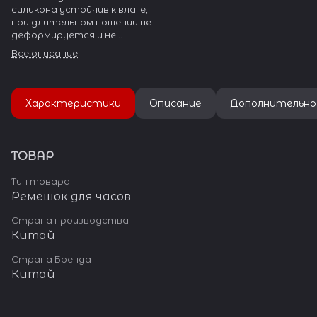
силикона устойчив к влаге,
при длительном ношении не
деформируется и не
вызывает аллергии и
Все описание
раздражения на коже.
Особая эластичность и
гибкость отличает
ремешок из силикона от
Характеристики
Описание
Дополнительно
ремешков, изготовленных из
других материалов.
ТОВАР
Тип товара
Ремешок для часов
Страна производства
Китай
Страна Бренда
Китай