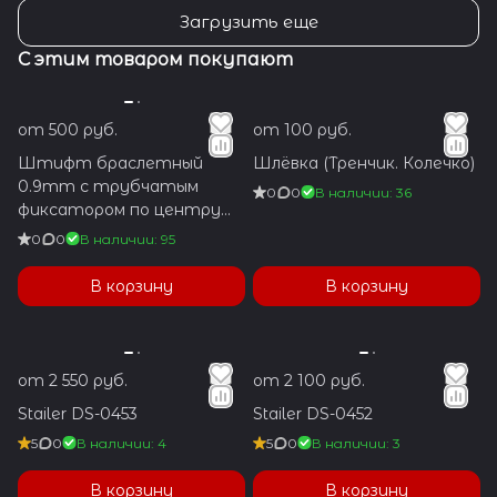
Загрузить еще
С этим товаром покупают
от 500 руб.
от 100 руб.
Штифт браслетный
Шлёвка (Тренчик. Колечко)
0.9mm с трубчатым
0
0
В наличии: 36
фиксатором по центру
1.2x5.9mm
0
0
В наличии: 95
В корзину
В корзину
от 2 550 руб.
от 2 100 руб.
Stailer DS-0453
Stailer DS-0452
5
0
В наличии: 4
5
0
В наличии: 3
В корзину
В корзину