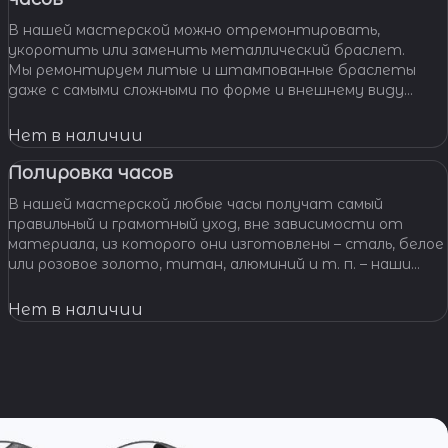
В нашей мастерской можно отремонтировать,
укоротить или заменить металлический браслет.
Мы ремонтируем литые и штампованные браслеты
даже с самыми сложными по форме и внешнему виду
звеньями, чистим и освежаем их внешний вид,
Нет в наличии
Полировка часов
В нашей мастерской любые часы получат самый
правильный и грамотный уход, вне зависимости от
материала, из которого они изготовлены – сталь, белое
или розовое золото, титан, алюминий и т. п. – наши
специалисты отполируют практически любой
материал.
Нет в наличии