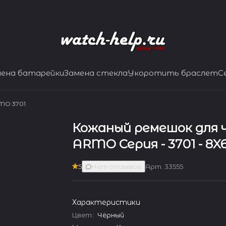
мена батарейки
Замена стекла
Укоротить браслет
С
MO 3701
Кожаный ремешок для ч
ARMO Серия - 3701 - 8X
5
Нет отзывов
Арт.
33555
Характеристики
Цвет
:
Чёрный