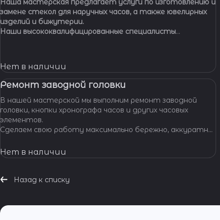
Наша мастерская предлагает услуги по изготовлению и
замене стекол для наручных часов, а также ювелирных
изделий и бижутерии.
Наши высококвалифицированные специалисты
обладают многолетним опытом работы, что
позволяет нам с уверенностью браться за самые
сложные задачи.
Нет в наличии
Ремонт заводной головки
В нашей мастерской мы выполним ремонт заводной
головки, кнопки хронографа часов и других часовых
элементов.
Сделаем свою работу максимально бережно, аккуратно
и профессионально, устраним любые неполадки ваших
часов.
Нет в наличии
Назад к списку