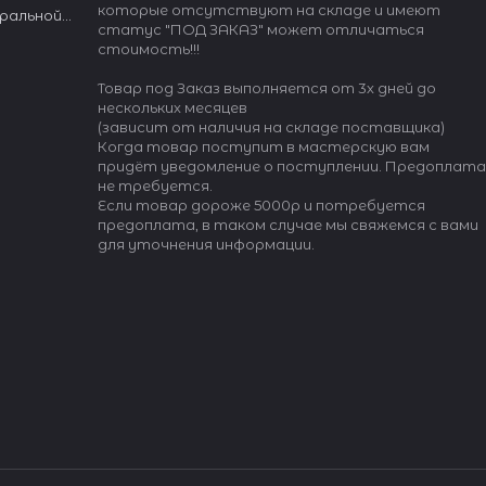
которые отсутствуют на складе и имеют
уральной
статус "ПОД ЗАКАЗ" может отличаться
стоимость!!!
Товар под Заказ выполняется от 3х дней до
нескольких месяцев
(зависит от наличия на складе поставщика)
Когда товар поступит в мастерскую вам
придёт уведомление о поступлении. Предоплата
 ARMO
не требуется.
Если товар дороже 5000р и потребуется
предоплата, в таком случае мы свяжемся с вами
для уточнения информации.