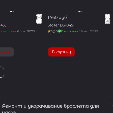
1 950 руб.
0455
Stailer DS-0451
 в наличии
Арт.
51073
5
0
В наличии: 1
Арт.
51099
аться
В корзину
Ремонт и укорачивание браслета для
часов