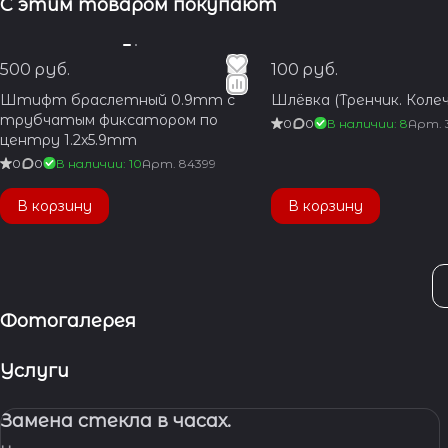
С этим товаром покупают
500 руб.
100 руб.
Штифт браслетный 0.9mm с
Шлёвка (Тренчик. Колеч
трубчатым фиксатором по
0
0
В наличии: 8
Арт.
центру 1.2x5.9mm
0
0
В наличии: 10
Арт.
84399
В корзину
В корзину
Фотогалерея
Услуги
Замена стекла в часах.