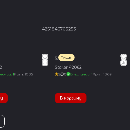
4251846705253
Акция
550 руб.
2
Stailer Р2062
личии: 1
Арт.
1005
5
0
В наличии: 1
Арт.
1009
ну
В корзину