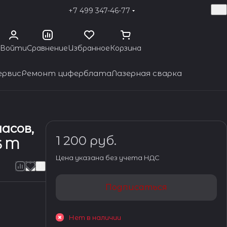
+7 499 347-46-77
Войти
Сравнение
Избранное
Корзина
ервис
Ремонт циферблата
Лазерная сварка
асов,
1 200 руб.
6 M
Цена указана без учета НДС
Подписаться
Нет в наличии