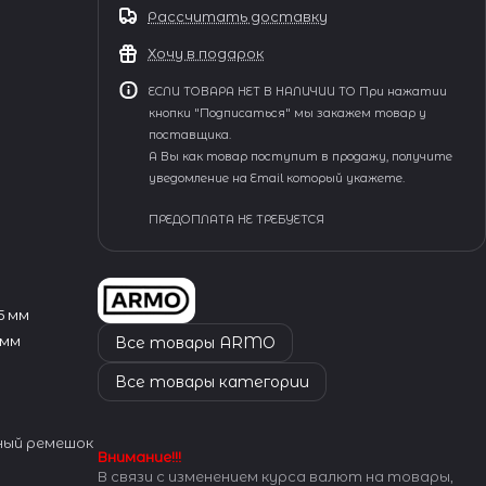
Рассчитать доставку
Хочу в подарок
ЕСЛИ ТОВАРА НЕТ В НАЛИЧИИ ТО При нажатии
кнопки "Подписаться" мы закажем товар у
поставщика.
А Вы как товар поступит в продажу, получите
уведомление на Email который укажете.
ПРЕДОПЛАТА НЕ ТРЕБУЕТСЯ
5 мм
 мм
Все товары ARMO
Все товары категории
ный ремешок
Внимание!!!
В связи с изменением курса валют на товары,