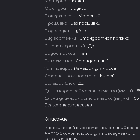
Материал
:
Кожа
Фактура
:
Гладкий
Поверхность
:
Матовый
Прошивка
:
Без прошивки
Подкладка
:
Нубук
Вид застёжки
:
Стандартная пряжка
Антиаллергенный
:
Да
Водостойкий
:
Нет
Тип ремешка
:
Стандартный
Тип товара
:
Ремешок для часов
Страна производства
:
Китай
Большой блок
:
Да
Длина короткой части ремешка (мм) - A
:
6
Длина длинной части ремешка (мм) - G
:
105
Все характеристики
Описание
Классический высокотехнологичный кожа
ARMO Эконом класса для повседневного
использования.