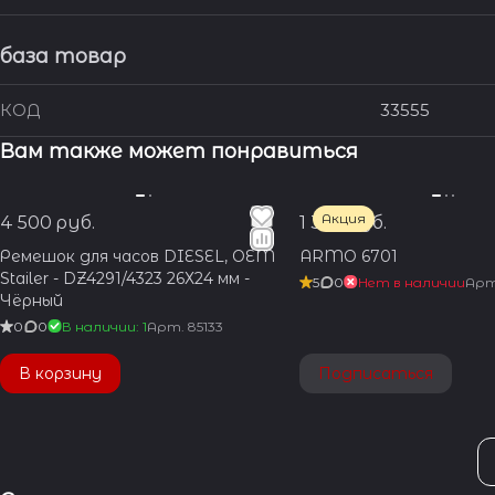
база товар
КОД
33555
Вам также может понравиться
Акция
4 500 руб.
1 350 руб.
Ремешок для часов DIESEL, OEM
ARMO 6701
Stailer - DZ4291/4323 26Х24 мм -
5
0
Нет в наличии
Ар
Чёрный
0
0
В наличии: 1
Арт.
85133
В корзину
Подписаться