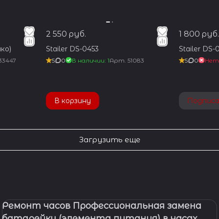
2 550 руб.
1 800 руб.
ко)
Stailer DS-0453
Stailer DS-
33447
5
0
В наличии: 1
Арт.
51083
5
0
Нет
В корзину
Подпис
Загрузить еще
Ремонт часов Профессиональная замена
батарейки (элемента питания) в часах