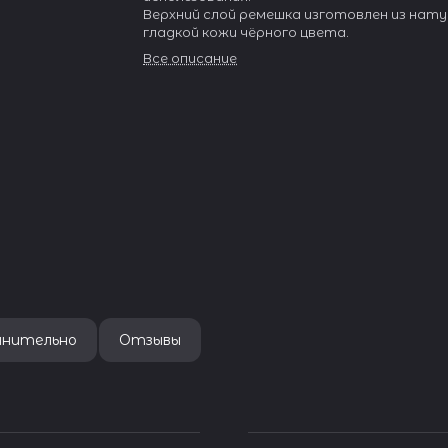
Верхний слой ремешка изготовлен из нат
гладкой кожи чёрного цвета.
Подкладка изготовлена из нубука.
Все описание
Ремешок Мягкий и приятный на ощупь.
В комплекте идут:
Пряжка из нержавеющей стали
с выгравированным лазером, логотипом
нанесённым с боку пряжки.
Каждый ремешок упакован в фирменную
индивидуальную пластиковую упаковку.
лнительно
Отзывы