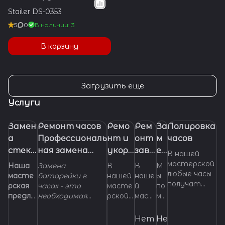
Stailer DS-0353
5
0
В наличии: 3
В корзину
Загрузить еще
Услуги
Замен
Ремонт часов
Ремо
Рем
За
Полировка
а
Профессиональ
нт и
онт
м
часов
стекл
ная замена
укора
заво
ен
В нашей
а в
батарейки
чиван
дно
а
мастерской
Наша
Замена
В
В
М
любые часы
часах.
(элемента
ие
й
ре
масте
батарейки в
нашей
наше
ы
получат
рская
часах - это
масте
й
по
питания) в
брасл
голо
м
самый
предла
необходимая
рской
маст
мо
часах
ета
вки
е
правильный
гает
манипуляция,
можно
ерск
же
для
ш
и
услуги
которой
отрем
ой мы
м с
Нет
Нет
часов
ка
грамотный