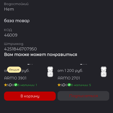
Водостойкий
Нет
база товар
КОД
46009
Штрихкод.
4251846707950
Вам также может понравиться
Акция
от 1 200 руб.
от 1 200 руб.
ARMO 3901
ARMO 2701
5
0
В наличии: 1
5
0
В наличии: 5
Подписаться
В корзину