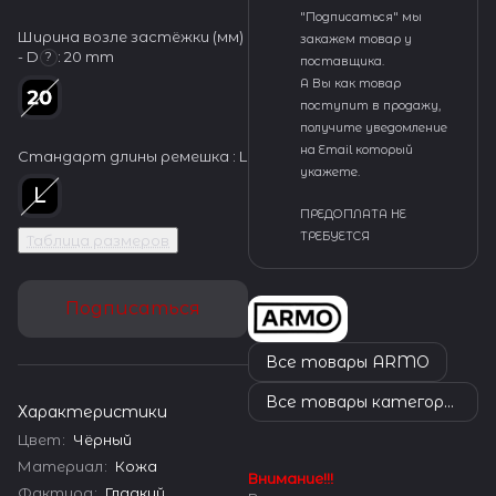
"Подписаться" мы
Ширина возле застёжки (мм)
закажем товар у
- D
:
20 mm
?
поставщика.
А Вы как товар
поступит в продажу,
получите уведомление
на Email который
Стандарт длины ремешка :
L
укажете.
ПРЕДОПЛАТА НЕ
ТРЕБУЕТСЯ
Таблица размеров
Подписаться
Все товары ARMO
Все товары категории
Характеристики
Цвет
:
Чёрный
Материал
:
Кожа
Внимание!!!
Фактура
:
Гладкий