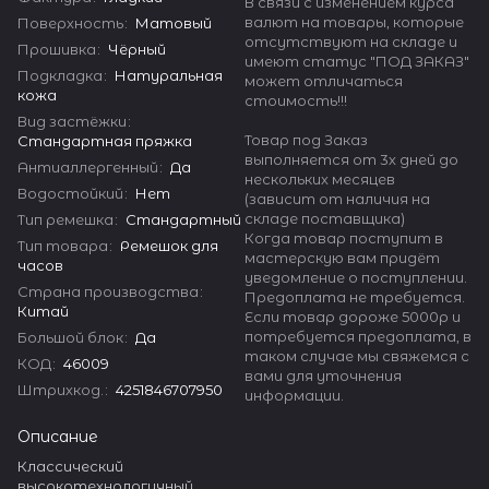
В связи с изменением курса
валют на товары, которые
Поверхность
:
Матовый
отсутствуют на складе и
Прошивка
:
Чёрный
имеют статус "ПОД ЗАКАЗ"
Подкладка
:
Натуральная
может отличаться
кожа
стоимость!!!
Вид застёжки
:
Товар под Заказ
Стандартная пряжка
выполняется от 3х дней до
Антиаллергенный
:
Да
нескольких месяцев
Водостойкий
:
Нет
(зависит от наличия на
складе поставщика)
Тип ремешка
:
Стандартный
Когда товар поступит в
Тип товара
:
Ремешок для
мастерскую вам придёт
часов
уведомление о поступлении.
Страна производства
:
Предоплата не требуется.
Китай
Если товар дороже 5000р и
потребуется предоплата, в
Большой блок
:
Да
таком случае мы свяжемся с
КОД
:
46009
вами для уточнения
Штрихкод.
:
4251846707950
информации.
Описание
Классический
высокотехнологичный