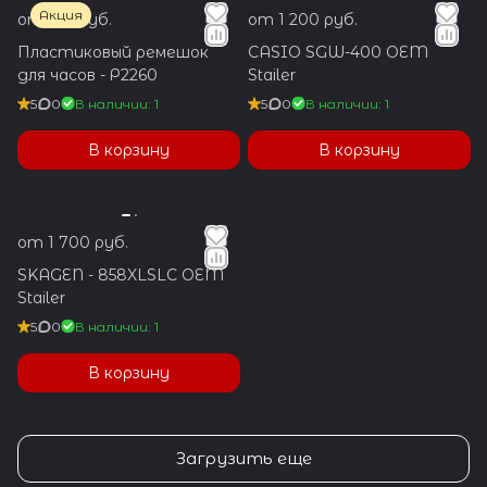
Акция
от 550 руб.
от 1 200 руб.
Пластиковый ремешок
CASIO SGW-400 OEM
для часов - Р2260
Stailer
5
0
В наличии: 1
5
0
В наличии: 1
В корзину
В корзину
от 1 700 руб.
SKAGEN - 858XLSLC OEM
Stailer
5
0
В наличии: 1
В корзину
Загрузить еще