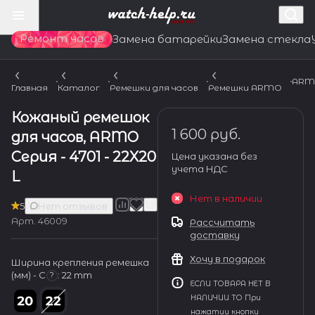
Ремонт часов
Замена батарейки
Замена стекла
ARMO
Главная
Каталог
Ремешки для часов
Ремешки ARMO
Кожаный ремешок
1 600 руб.
для часов, ARMO
Серия - 4701 - 22X20
Цена указана без
учета НДС
L
Нет в наличии
5
Нет отзывов
Арт.
46009
Рассчитать
доставку
Хочу в подарок
Ширина крепления ремешка
(мм) - С
:
22 mm
?
ЕСЛИ ТОВАРА НЕТ В
НАЛИЧИИ ТО При
нажатии кнопки