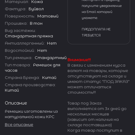
Материал
:
Кожа
получите уведомление
Фактура
:
Буйвол
на Email который
Поверхность
:
Матовый
укажете.
Прошивка
:
В тон
ПРЕДОПЛАТА НЕ
Вид застёжки
:
Стандартная пряжка
ТРЕБУЕТСЯ
Антиаллергенный
:
Нет
Водостойкий
:
Нет
Тип ремешка
:
Стандартный
Внимание!!!
Тип товара
:
Ремешок для
В связи с изменением курса
часов
валют на товары, которые
отсутствуют на складе и
Страна Бренда
:
Китай
имеют статус "ПОД ЗАКАЗ"
Страна производства
:
может отличаться
Китай
стоимость!!!
Описание
Товар под Заказ
выполняется от 3х дней до
Ремешки изготовлены из
нескольких месяцев
натуральной кожи КРС
(зависит от наличия на
Все описание
складе поставщика)
Когда товар поступит в