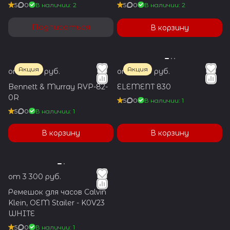
5
0
В наличии: 2
5
0
В наличии: 2
Подписаться
В корзину
Акция
Акция
от 3 100 руб.
от 1 800 руб.
Bennett & Murray RVP-82-
ELEMENT 830
0R
5
0
В наличии: 1
5
0
В наличии: 1
В корзину
В корзину
от 3 300 руб.
Ремешок для часов Calvin
Klein, OEM Stailer - K0V23
WHITE
5
0
В наличии: 1