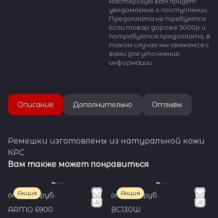
мастерскую вам придёт
уведомление о поступлении.
Предоплата не требуется.
Если товар дороже 5000р и
потребуется предоплата, в
таком случае мы свяжемся с
вами для уточнения
информации.
Описание
Дополнительно
Отзывы
Ремешки изготовлены из натуральной кожи
КРС
Вам также может понравиться
Акция
Акция
от 1 350 руб.
от 1 650 руб.
ARMO 6900
BC130W