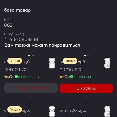
база товар
КОД
882
Штрихкод.
4251620808538
Вам также может понравиться
Акция
Акция
от 1 200 руб.
от 1 200 руб.
ARMO K701
ARMO 3901
5
0
В наличии: 4
5
0
В наличии: 1
Подписаться
В корзину
Акция
от 1 350 руб.
от 1 600 руб.