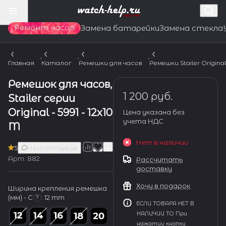
Ремонт часов
Замена батарейки
Замена стекла
Главная
Каталог
Ремешки для часов
Ремешки Stailer Origina
Ремешок для часов,
1 200 руб.
Stailer серии
Original - 5991 - 12x10
Цена указана без
учета НДС
M
Нет в наличии
5
Нет отзывов
Арт.
882
Рассчитать
доставку
Хочу в подарок
Ширина крепления ремешка
(мм) - С
:
12 mm
?
ЕСЛИ ТОВАРА НЕТ В
НАЛИЧИИ ТО При
нажатии кнопки