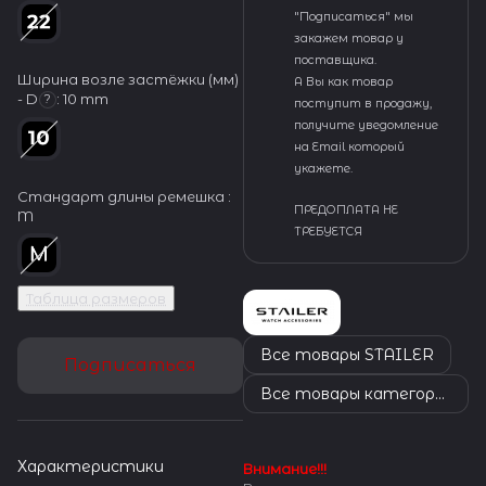
"Подписаться" мы
закажем товар у
поставщика.
Ширина возле застёжки (мм)
А Вы как товар
- D
:
10 mm
?
поступит в продажу,
получите уведомление
на Email который
укажете.
Стандарт длины ремешка :
ПРЕДОПЛАТА НЕ
M
ТРЕБУЕТСЯ
Таблица размеров
Все товары STAILER
Подписаться
Все товары категории
Характеристики
Внимание!!!