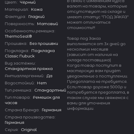
В связи с изменением курса
Цвет
:
Чёрный
валют на товары, которые
Материал
:
Кожа
отсутствуют на складе и
Фактура
:
Гладкий
имеют статус "ПОД ЗАКАЗ"
может отличаться
Поверхность
:
Матовый
стоимость!!!
Особенности ремешка
:
ThermoSeal®
Товар под Заказ
Прошивка
:
Без прошивки
выполняется от 3х дней до
нескольких месяцев
Подкладка
:
Подкладка
(зависит от наличия на
Classic Nubuck
складе поставщика)
Вид застёжки
:
Когда товар поступит в
Стандартная пряжка
мастерскую вам придёт
Антиаллергенный
:
Да
уведомление о поступлении.
Предоплата не требуется.
Водостойкий
:
Нет
Если товар дороже 5000р и
Тип ремешка
:
Стандартный
потребуется предоплата, в
Тип товара
:
Ремешок для
таком случае мы свяжемся с
часов
вами для уточнения
информации.
Страна Бренда
:
Германия
Страна производства
:
Германия
Серия
:
Original