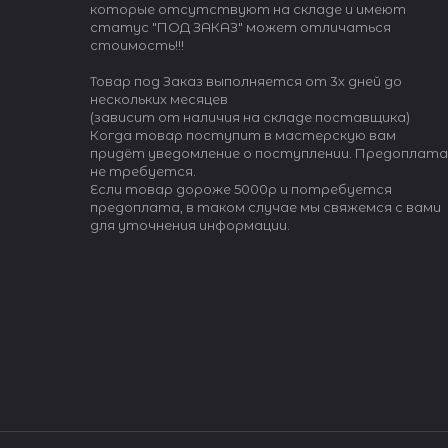
которые отсутствуют на складе и имеют
статус "ПОД ЗАКАЗ" может отличаться
стоимость!!!
Товар под Заказ выполняется от 3х дней до
нескольких месяцев
(зависит от наличия на складе поставщика)
Когда товар поступит в мастерскую вам
придёт уведомление о поступлении. Предоплата
не требуется.
Если товар дороже 5000р и потребуется
предоплата, в таком случае мы свяжемся с вами
для уточнения информации.