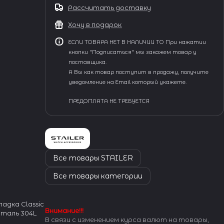
Рассчитать доставку
Хочу в подарок
ЕСЛИ ТОВАРА НЕТ В НАЛИЧИИ ТО При нажатии
кнопки "Подписаться" мы закажем товар у
поставщика.
А Вы как товар поступит в продажу, получите
уведомление на Email который укажете.
ПРЕДОПЛАТА НЕ ТРЕБУЕТСЯ
Все товары STAILER
Все товары категории
адка Classic
Внимание!!!
Сталь 304L
В связи с изменением курса валют на товары,