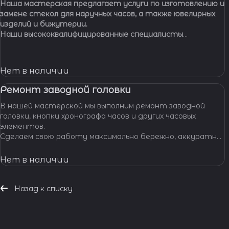
Наша мастерская предлагает услуги по изготовлению и
замене стекол для наручных часов, а также ювелирных
изделий и бижутерии.
Наши высококвалифицированные специалисты
обладают многолетним опытом работы, что
позволяет нам с уверенностью браться за самые
сложные задачи.
Нет в наличии
Ремонт заводной головки
В нашей мастерской мы выполним ремонт заводной
головки, кнопки хронографа часов и других часовых
элементов.
Сделаем свою работу максимально бережно, аккуратно
и профессионально, устраним любые неполадки ваших
часов.
Нет в наличии
Назад к списку