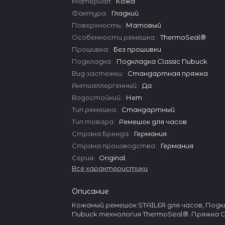
Материал
:
Кожа
Фактура
:
Гладкий
Поверхность
:
Матовый
Особенности ремешка
:
ThermoSeal®
Прошивка
:
Без прошивки
Подкладка
:
Подкладка Classic Nubuck
Вид застёжки
:
Стандартная пряжка
Антиаллергенный
:
Да
Водостойкий
:
Нет
Тип ремешка
:
Стандартный
Тип товара
:
Ремешок для часов
Страна Бренда
:
Германия
Страна производства
:
Германия
Серия
:
Original
Все характеристики
Описание
Кожаный ремешок STAILER для часов, Подкл
Nubuck технология ThermoSeal®. Пряжка 