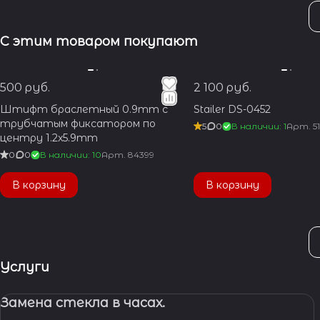
С этим товаром покупают
500 руб.
2 100 руб.
Штифт браслетный 0.9mm с
Stailer DS-0452
трубчатым фиксатором по
5
0
В наличии: 1
Арт.
5
центру 1.2x5.9mm
0
0
В наличии: 10
Арт.
84399
В корзину
В корзину
Услуги
Замена стекла в часах.