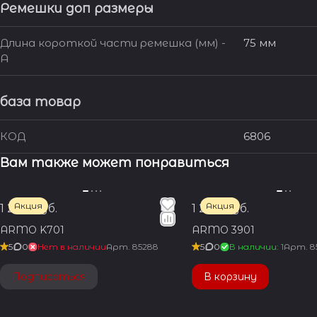
Ремешки доп размеры
Длина короткой части ремешка (мм) -
75 мм
A
база товар
КОД
6806
Вам также может понравиться
Акция
Акция
1 200 руб.
1 200 руб.
ARMO K701
ARMO 3901
5
0
Нет в наличии
Арт.
85288
5
0
В наличии: 1
Арт.
8
Подписаться
В корзину