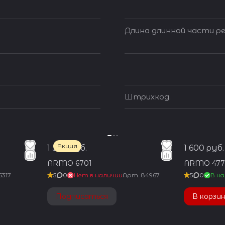
Длина длинной части ре
Штрихкод.
Акция
1 350 руб.
1 600 руб.
ARMO 6701
ARMO 477
5317
5
0
Нет в наличии
Арт.
84967
5
0
В на
Подписаться
В корзи