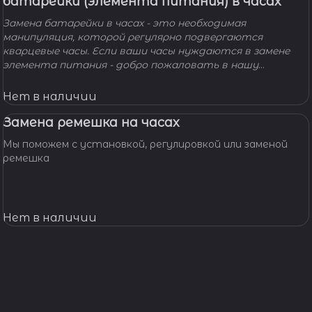
батарейки (элемента питания) в часах
Замена батарейки в часах - это необходимая
манипуляция, которой регулярно подвергаются
кварцевые часы. Если ваши часы нуждаются в замене
элемента питания - добро пожаловать в нашу
мастерскую! Наши мастера с удовольствием помогут
вам решить вашу проблему и произведут замену
Нет в наличии
батарейки профессионально, быстро, качественно и по
доступной цене.
Замена ремешка на часах
Мы поможем с установкой, регулировкой или заменой
ремешка
Нет в наличии