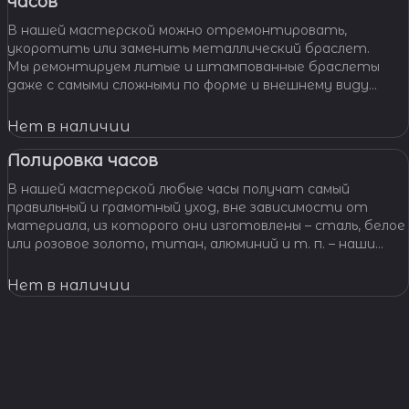
часов
В нашей мастерской можно отремонтировать,
укоротить или заменить металлический браслет.
Мы ремонтируем литые и штампованные браслеты
даже с самыми сложными по форме и внешнему виду
звеньями, чистим и освежаем их внешний вид,
Нет в наличии
Полировка часов
В нашей мастерской любые часы получат самый
правильный и грамотный уход, вне зависимости от
материала, из которого они изготовлены – сталь, белое
или розовое золото, титан, алюминий и т. п. – наши
специалисты отполируют практически любой
материал.
Нет в наличии