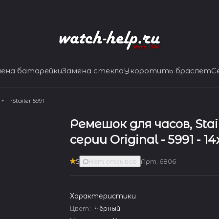
мена батарейки
Замена стекла
Укоротить браслет
С
Stailer 5991
Ремешок для часов, Stai
серии Original - 5991 - 1
5
Нет отзывов
Арт.
6806
Характеристики
Цвет
:
Чёрный