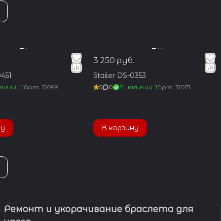
3 250 руб.
0451
Stailer DS-0353
личии: 1
Арт.
51099
5
0
В наличии: 1
Арт.
51071
ну
В корзину
Ремонт и укорачивание браслета для