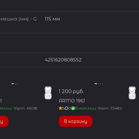
мешка (мм) - G
115 мм
4251620808552
1 200 руб.
1
ARMO 1961
личии: 1
Арт.
46018
5
0
В наличии: 1
Арт.
33482
ну
В корзину