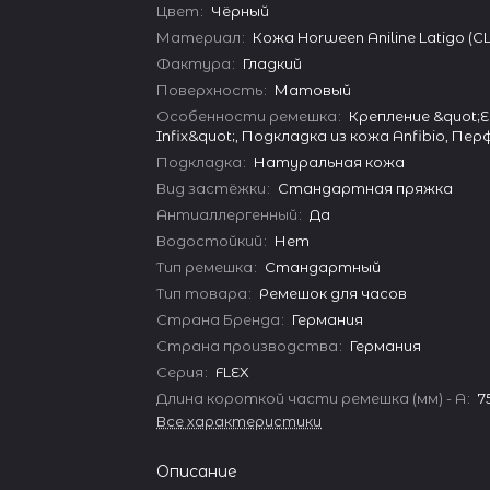
Цвет
:
Чёрный
Материал
:
Кожа Horween Aniline Latigo (
Фактура
:
Гладкий
Поверхность
:
Матовый
Особенности ремешка
:
Крепление &quot;E
Infix&quot;, Подкладка из кожа Anfibio, Пе
Подкладка
:
Натуральная кожа
Вид застёжки
:
Стандартная пряжка
Антиаллергенный
:
Да
Водостойкий
:
Нет
Тип ремешка
:
Стандартный
Тип товара
:
Ремешок для часов
Страна Бренда
:
Германия
Страна производства
:
Германия
Серия
:
FLEX
Длина короткой части ремешка (мм) - A
:
7
Все характеристики
Описание