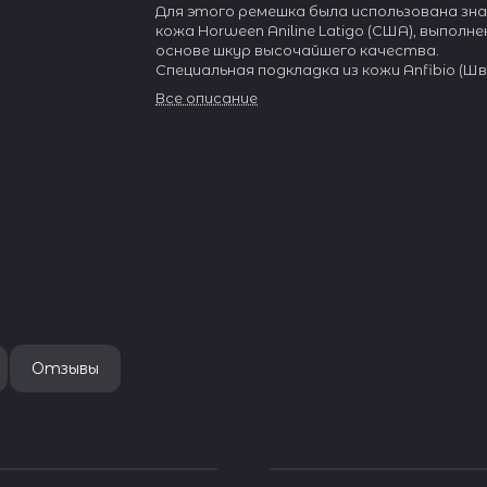
Для этого ремешка была использована з
кожа Horween Aniline Latigo (США), выполне
основе шкур высочайшего качества.
Специальная подкладка из кожи Anfibio (Ш
обеспечивает комфорт и долговечность
Все описание
использования.
Пряжка из нержавеющей стали 316L.
Быстросъемные шпильки «Easy Click» позв
менять ремни без специальных инструмен
Отзывы