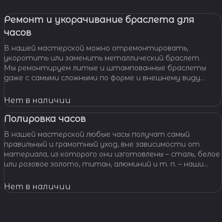
Ремонт и укорачивание браслета для
часов
В нашей мастерской можно отремонтировать,
укоротить или заменить металлический браслет.
Мы ремонтируем литые и штампованные браслеты
даже с самыми сложными по форме и внешнему виду
звеньями, чистим и освежаем их внешний вид,
Нет в наличии
Полировка часов
В нашей мастерской любые часы получат самый
правильный и грамотный уход, вне зависимости от
материала, из которого они изготовлены – сталь, белое
или розовое золото, титан, алюминий и т. п. – наши
специалисты отполируют практически любой
материал.
Нет в наличии