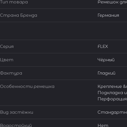
Тип товара
Ремешок для
Страна Бренда
Германия
Серия
FLEX
Цвет
Чёрный
Фактура
Гладкий
Особенности ремешка
Крепление &q
Подкладка из
Перфорация
Вид застёжки
Стандартна
Водостойкий
Нет