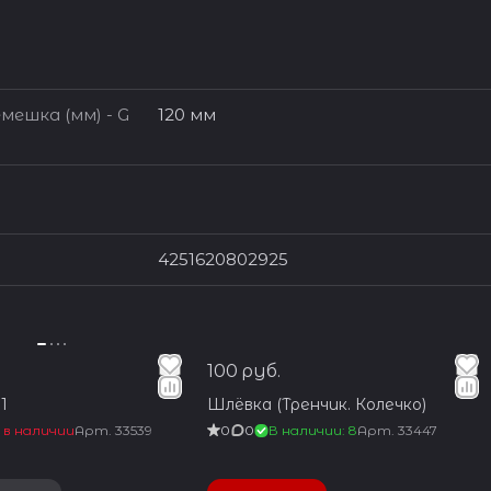
мешка (мм) - G
120 мм
4251620802925
100 руб.
1
Шлёвка (Тренчик. Колечко)
 в наличии
Арт.
33539
0
0
В наличии: 8
Арт.
33447