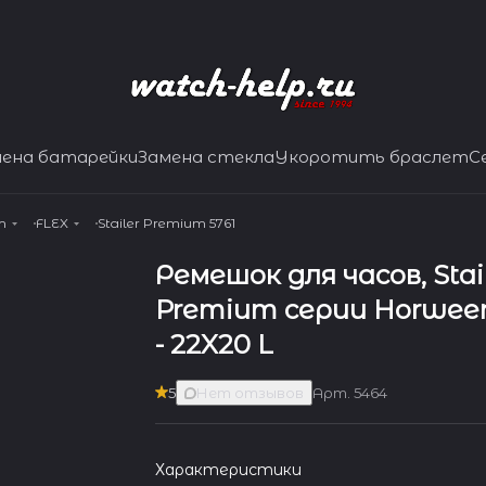
мена батарейки
Замена стекла
Укоротить браслет
С
m
FLEX
Stailer Premium 5761
Ремешок для часов, Stai
Premium серии Horween 
- 22X20 L
5
Нет отзывов
Арт.
5464
Характеристики