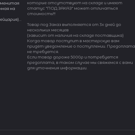
которые отсутствуют на складе и имеют
наменитая
статус "ПОД ЗАКАЗ" может отличаться
нная на
стоимость!!!
вейцария)
Товар под Заказ выполняется от 3х дней до
нескольких месяцев
(зависит от наличия на складе поставщика)
Когда товар поступит в мастерскую вам
оляют легко
придёт уведомление о поступлении. Предоплата
тов.
не требуется.
Если товар дороже 5000р и потребуется
предоплата, в таком случае мы свяжемся с вами
для уточнения информации.