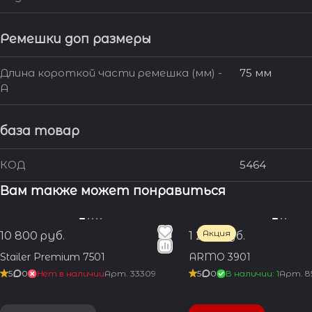
Ремешки доп размеры
Длина короткой части ремешка (мм) -
75 мм
A
база товар
КОД
5464
Вам также может понравиться
Акция
10 800 руб.
1 200 руб.
Stailer Premium 7501
ARMO 3901
5
0
Нет в наличии
Арт.
33309
5
0
В наличии: 1
Арт.
8