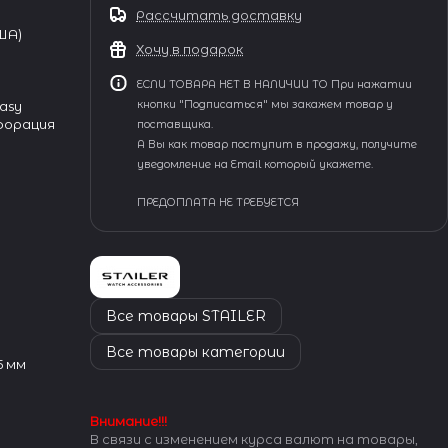
Рассчитать доставку
США)
Хочу в подарок
ЕСЛИ ТОВАРА НЕТ В НАЛИЧИИ ТО При нажатии
asy
кнопки "Подписаться" мы закажем товар у
рфорация
поставщика.
А Вы как товар поступит в продажу, получите
уведомление на Email который укажете.
ПРЕДОПЛАТА НЕ ТРЕБУЕТСЯ
Все товары STAILER
Все товары категории
5 мм
Внимание!!!
В связи с изменением курса валют на товары,