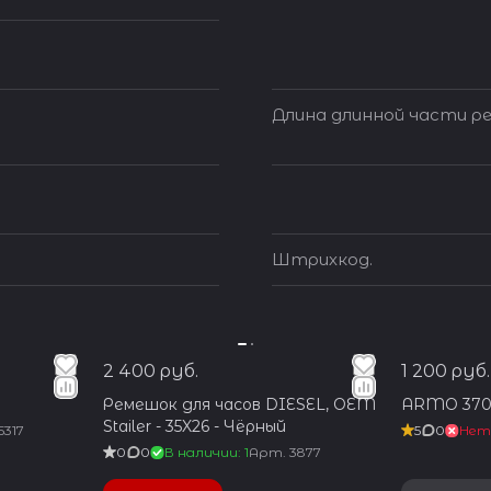
Длина длинной части ре
Штрихкод.
2 400 руб.
1 200 руб.
Ремешок для часов DIESEL, OEM
ARMO 370
Stailer - 35X26 - Чёрный
5317
5
0
Нет
0
0
В наличии: 1
Арт.
3877