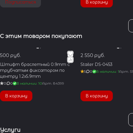
Подписаться
В корзину
С этим товаром покупают
500 руб.
2 550 руб.
Штифт браслетный 0.9mm с
Stailer DS-0453
трубчатым фиксатором по
5
0
В наличии: 1
Арт.
5
центру 1.2x5.9mm
0
0
В наличии: 10
Арт.
84399
В корзину
В корзину
Услуги