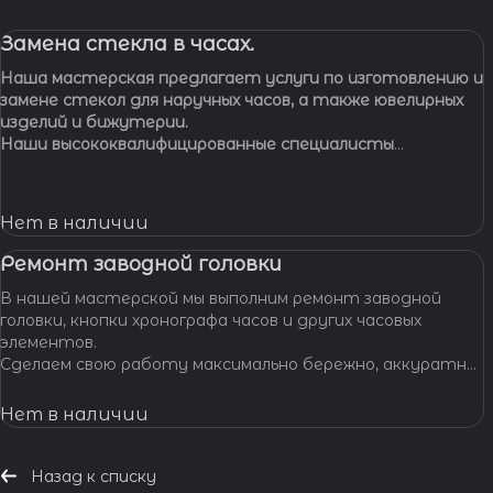
Замена стекла в часах.
Наша мастерская предлагает услуги по изготовлению и
замене стекол для наручных часов, а также ювелирных
изделий и бижутерии.
Наши высококвалифицированные специалисты
обладают многолетним опытом работы, что
позволяет нам с уверенностью браться за самые
сложные задачи.
Нет в наличии
Ремонт заводной головки
В нашей мастерской мы выполним ремонт заводной
головки, кнопки хронографа часов и других часовых
элементов.
Сделаем свою работу максимально бережно, аккуратно
и профессионально, устраним любые неполадки ваших
часов.
Нет в наличии
Назад к списку