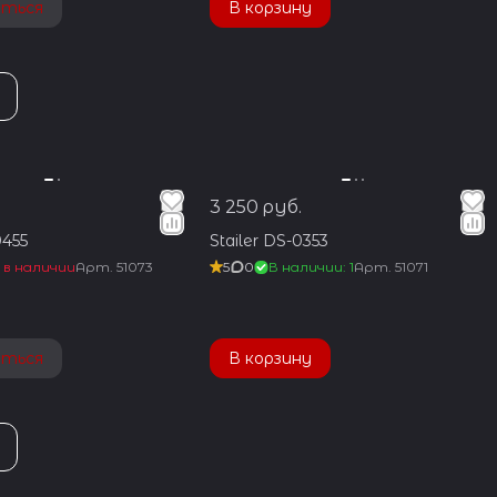
аться
В корзину
3 250 руб.
0455
Stailer DS-0353
 в наличии
Арт.
51073
5
0
В наличии: 1
Арт.
51071
аться
В корзину