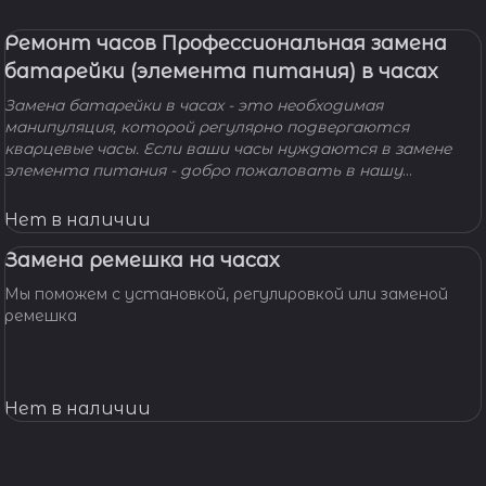
Ремонт часов Профессиональная замена
батарейки (элемента питания) в часах
Замена батарейки в часах - это необходимая
манипуляция, которой регулярно подвергаются
кварцевые часы. Если ваши часы нуждаются в замене
элемента питания - добро пожаловать в нашу
мастерскую! Наши мастера с удовольствием помогут
вам решить вашу проблему и произведут замену
Нет в наличии
батарейки профессионально, быстро, качественно и по
доступной цене.
Замена ремешка на часах
Мы поможем с установкой, регулировкой или заменой
ремешка
Нет в наличии