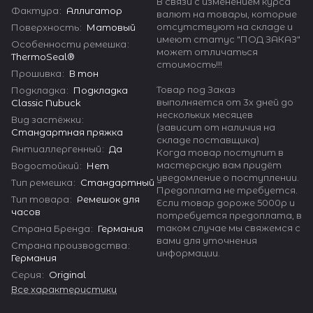
В связи с изменением курса
Фактура
:
Аллигатор
валют на товары, которые
отсутствуют на складе и
Поверхность
:
Матовый
имеют статус "ПОД ЗАКАЗ"
Особенности ремешка
:
может отличаться
ThermoSeal®
стоимость!!!
Прошивка
:
В тон
Товар под Заказ
Подкладка
:
Подкладка
выполняется от 3х дней до
Classic Nubuck
нескольких месяцев
Вид застёжки
:
(зависит от наличия на
Стандартная пряжка
складе поставщика)
Антиаллергенный
:
Да
Когда товар поступит в
мастерскую вам придёт
Водостойкий
:
Нет
уведомление о поступлении.
Тип ремешка
:
Стандартный
Предоплата не требуется.
Тип товара
:
Ремешок для
Если товар дороже 5000р и
часов
потребуется предоплата, в
таком случае мы свяжемся с
Страна Бренда
:
Германия
вами для уточнения
Страна производства
:
информации.
Германия
Серия
:
Original
Все характеристики