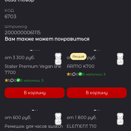
КОД
6703
Штрихкод.
2000000061115
Вам также может понравиться
Акция
от 3 300 руб.
от 1 200 руб.
Stailer Premium Vegan line
ARMO K700
7700
5
0
В наличии: 3
5
0
В наличии: 3
В корзину
В корзину
от 600 руб.
от 1 800 руб.
Ремешок для часов swatch
ELEMENT 710