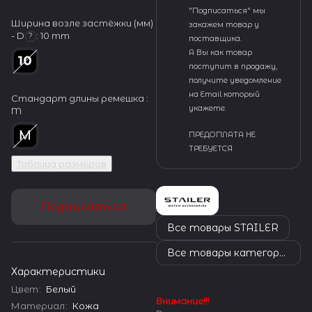
"Подписаться" мы
Ширина возле застёжки (мм)
закажем товар у
- D
:
10 mm
?
поставщика.
А Вы как товар
поступит в продажу,
получите уведомление
на Email который
Стандарт длины ремешка :
укажете.
M
ПРЕДОПЛАТА НЕ
ТРЕБУЕТСЯ
Таблица размеров
Подписаться
Все товары STAILER
Все товары категории
Характеристики
Цвет
:
Белый
Внимание!!!
Материал
:
Кожа