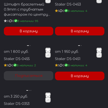
Штифт браслетный
Stailer DS-0453
0.9mm с трубчатым
5
0
В наличии: 4
фиксатором по центру
1.2x5.9mm
0
0
В наличии: 95
В корзину
В корзину
от 1 800 руб.
от 1 950 руб.
Stailer DS-0455
Stailer DS-0451
5
0
В наличии: 2
5
0
В наличии: 4
Подписаться
В корзину
от 3 250 руб.
Stailer DS-0353