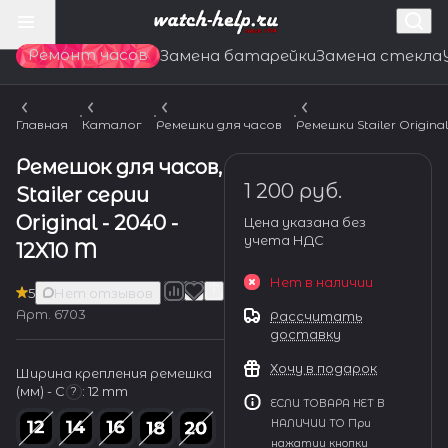
Ремонт часов
Замена батарейки
Замена стекла
Главная
Каталог
Ремешки для часов
Ремешки Stailer Origina
Ремешок для часов,
1 200 руб.
Stailer серии
Original - 2040 -
Цена указана без
учета НДС
12X10 M
Нет в наличии
5
Нет отзывов
Арт.
6703
Рассчитать
доставку
Хочу в подарок
Ширина крепления ремешка
(мм) - С
:
12 mm
?
ЕСЛИ ТОВАРА НЕТ В
НАЛИЧИИ ТО При
нажатии кнопки