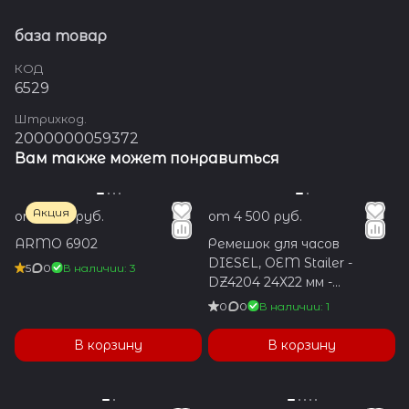
база товар
КОД
6529
Штрихкод.
2000000059372
Вам также может понравиться
Акция
от 1 350 руб.
от 4 500 руб.
ARMO 6902
Ремешок для часов
DIESEL, OEM Stailer -
5
0
В наличии: 3
DZ4204 24Х22 мм -
коричневый
0
0
В наличии: 1
В корзину
В корзину