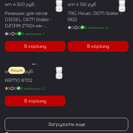
от 4 500 руб.
от 4 150 руб.
Ремешок для часов
TAG Heuer, OEM Stailer -
DIESEL, OEM Stailer -
5922
DZ1399 27Х24 мм -
0
0
В наличии: 2
коричневый
0
0
В наличии: 1
В корзину
В корзину
Акция
от 1 350 руб.
ARMO 8702
5
0
В наличии: 2
В корзину
Загрузить еще