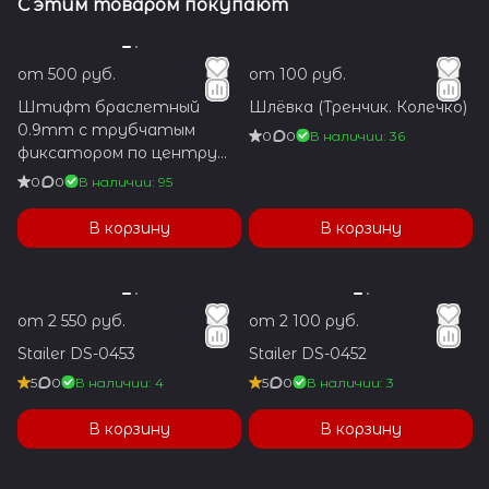
С этим товаром покупают
от 500 руб.
от 100 руб.
Штифт браслетный
Шлёвка (Тренчик. Колечко)
0.9mm с трубчатым
0
0
В наличии: 36
фиксатором по центру
1.2x5.9mm
0
0
В наличии: 95
В корзину
В корзину
от 2 550 руб.
от 2 100 руб.
Stailer DS-0453
Stailer DS-0452
5
0
В наличии: 4
5
0
В наличии: 3
В корзину
В корзину