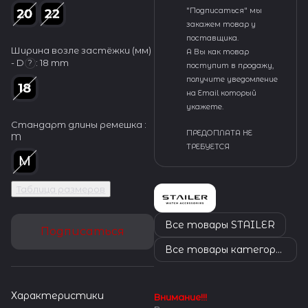
"Подписаться" мы
закажем товар у
поставщика.
Ширина возле застёжки (мм)
А Вы как товар
- D
:
18 mm
?
поступит в продажу,
получите уведомление
на Email который
укажете.
Стандарт длины ремешка :
ПРЕДОПЛАТА НЕ
M
ТРЕБУЕТСЯ
Таблица размеров
Все товары STAILER
Подписаться
Все товары категории
Характеристики
Внимание!!!