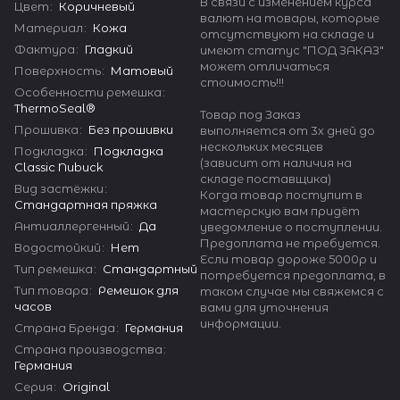
В связи с изменением курса
Цвет
:
Коричневый
валют на товары, которые
Материал
:
Кожа
отсутствуют на складе и
Фактура
:
Гладкий
имеют статус "ПОД ЗАКАЗ"
может отличаться
Поверхность
:
Матовый
стоимость!!!
Особенности ремешка
:
ThermoSeal®
Товар под Заказ
Прошивка
:
Без прошивки
выполняется от 3х дней до
нескольких месяцев
Подкладка
:
Подкладка
(зависит от наличия на
Classic Nubuck
складе поставщика)
Вид застёжки
:
Когда товар поступит в
Стандартная пряжка
мастерскую вам придёт
Антиаллергенный
:
Да
уведомление о поступлении.
Предоплата не требуется.
Водостойкий
:
Нет
Если товар дороже 5000р и
Тип ремешка
:
Стандартный
потребуется предоплата, в
Тип товара
:
Ремешок для
таком случае мы свяжемся с
часов
вами для уточнения
информации.
Страна Бренда
:
Германия
Страна производства
:
Германия
Серия
:
Original