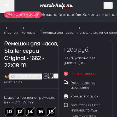
Ремонт часов
Замена батарейки
Замена стекла
Главная
Каталог
Ремешки для часов
Ремешки Stailer Origina
Ремешок для часов,
1 200 руб.
Stailer серии
Original - 1662 -
Цена указана без
учета НДС
22X18 M
Нет в наличии
5
Нет отзывов
Арт.
6529
Рассчитать
доставку
Хочу в подарок
Ширина крепления ремешка
(мм) - С
:
22 mm
?
ЕСЛИ ТОВАРА НЕТ В
НАЛИЧИИ ТО При
нажатии кнопки