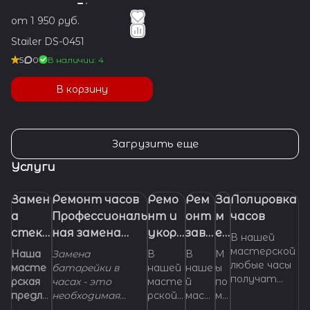
от 1 950 руб.
Stailer DS-0451
5
0
В наличии: 4
В корзину
Загрузить еще
Услуги
Замен
Ремонт часов
Ремо
Рем
За
Полировка
а
Профессиональ
нт и
онт
м
часов
стекл
ная замена
укора
заво
ен
В нашей
а в
батарейки
чиван
дно
а
мастерской
Наша
Замена
В
В
М
любые часы
часах.
(элемента
ие
й
ре
масте
батарейки в
нашей
наше
ы
получат
рская
часах - это
масте
й
по
питания) в
брасл
голо
м
самый
предла
необходимая
рской
маст
мо
часах
ета
вки
е
правильный
гает
манипуляция,
можно
ерск
же