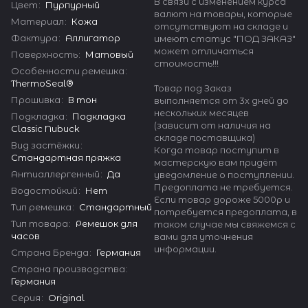
В связи с изменением курса
Цвет
:
Пурпурный
валют на товары, которые
Материал
:
Кожа
отсутствуют на складе и
Фактура
:
Аллигатор
имеют статус "ПОД ЗАКАЗ"
может отличаться
Поверхность
:
Матовый
стоимость!!!
Особенности ремешка
:
ThermoSeal®
Товар под Заказ
Прошивка
:
В тон
выполняется от 3х дней до
нескольких месяцев
Подкладка
:
Подкладка
(зависит от наличия на
Classic Nubuck
складе поставщика)
Вид застёжки
:
Когда товар поступит в
Стандартная пряжка
мастерскую вам придёт
Антиаллергенный
:
Да
уведомление о поступлении.
Предоплата не требуется.
Водостойкий
:
Нет
Если товар дороже 5000р и
Тип ремешка
:
Стандартный
потребуется предоплата, в
Тип товара
:
Ремешок для
таком случае мы свяжемся с
часов
вами для уточнения
информации.
Страна Бренда
:
Германия
Страна производства
:
Германия
Серия
:
Original