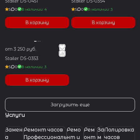
Stailer DS-0451
Stailer DS-0354
5
0
В наличии: 4
5
0
В наличии: 3
В корзину
В корзину
от 3 250 руб.
Stailer DS-0353
5
0
В наличии: 3
В корзину
Загрузить еще
Услуги
Замен
Ремонт часов
Ремо
Рем
За
Полировка
а
Профессиональ
нт и
онт
м
часов