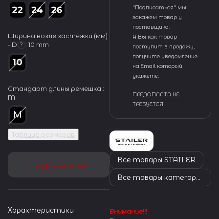
"Подписаться" мы
закажем товар у
поставщика.
Ширина возле застёжки (мм)
А Вы как товар
- D
:
10 mm
?
поступит в продажу,
получите уведомление
на Email который
укажете.
Стандарт длины ремешка :
ПРЕДОПЛАТА НЕ
M
ТРЕБУЕТСЯ
Таблица размеров
Все товары STAILER
Подписаться
Все товары категории
Характеристики
Внимание!!!