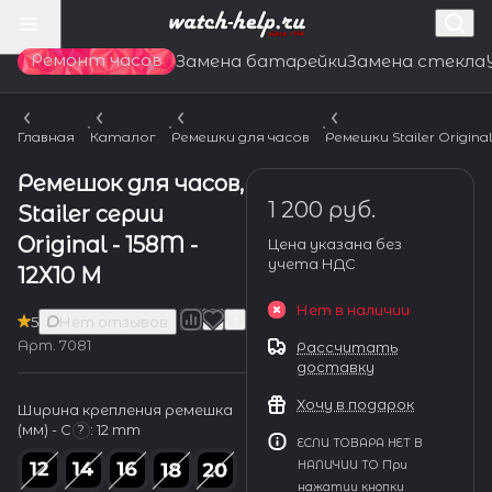
Ремонт часов
Замена батарейки
Замена стекла
Главная
Каталог
Ремешки для часов
Ремешки Stailer Origina
Ремешок для часов,
1 200 руб.
Stailer серии
Original - 158M -
Цена указана без
учета НДС
12Х10 М
Нет в наличии
5
Нет отзывов
Арт.
7081
Рассчитать
доставку
Хочу в подарок
Ширина крепления ремешка
(мм) - С
:
12 mm
?
ЕСЛИ ТОВАРА НЕТ В
НАЛИЧИИ ТО При
нажатии кнопки