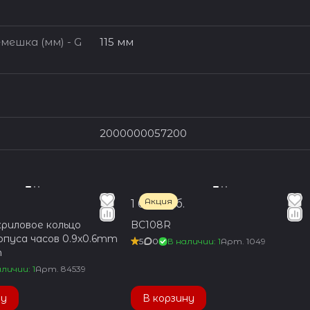
мешка (мм) - G
115 мм
2000000057200
Акция
1 650 руб.
криловое кольцо
BC108R
рпуса часов 0.9x0.6mm
5
0
В наличии: 1
Арт.
1049
m
личии: 1
Арт.
84539
ну
В корзину