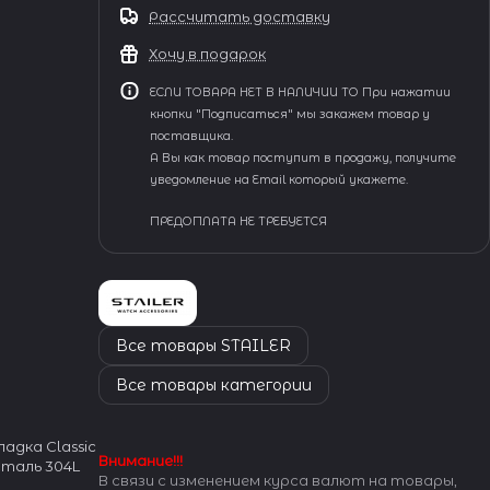
Рассчитать доставку
Хочу в подарок
ЕСЛИ ТОВАРА НЕТ В НАЛИЧИИ ТО При нажатии
кнопки "Подписаться" мы закажем товар у
поставщика.
А Вы как товар поступит в продажу, получите
уведомление на Email который укажете.
ПРЕДОПЛАТА НЕ ТРЕБУЕТСЯ
Все товары STAILER
Все товары категории
адка Classic
Внимание!!!
Сталь 304L
В связи с изменением курса валют на товары,