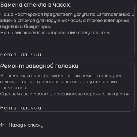
Замена стекла в часах.
Наша мастерская предлагает услуги по изготовлению и
замене стекол для наручных часов, а также ювелирных
изделий и бижутерии.
Наши высококвалифицированные специалисты
обладают многолетним опытом работы, что
позволяет нам с уверенностью браться за самые
сложные задачи.
Нет в наличии
Ремонт заводной головки
В нашей мастерской мы выполним ремонт заводной
головки, кнопки хронографа часов и других часовых
элементов.
Сделаем свою работу максимально бережно, аккуратно
и профессионально, устраним любые неполадки ваших
часов.
Нет в наличии
Назад к списку