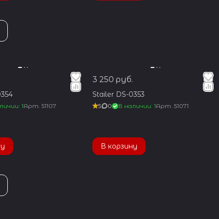
.
3 250 руб.
0354
Stailer DS-0353
личии: 1
Арт.
51107
5
0
В наличии: 1
Арт.
51071
ну
В корзину