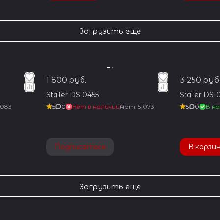
Загрузить еще
1 800 руб.
3 250 руб
Stailer DS-0455
Stailer DS-
1083
5
0
Нет в наличии
Арт.
51073
5
0
В на
Подписаться
В корзи
Загрузить еще