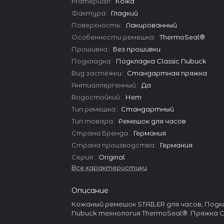
Материал
:
Кожа
Фактура
:
Гладкий
Поверхность
:
Лакированный
Особенности ремешка
:
ThermoSeal®
Прошивка
:
Без прошивки
Подкладка
:
Подкладка Classic Nubuck
Вид застёжки
:
Стандартная пряжка
Антиаллергенный
:
Да
Водостойкий
:
Нет
Тип ремешка
:
Стандартный
Тип товара
:
Ремешок для часов
Страна Бренда
:
Германия
Страна производства
:
Германия
Серия
:
Original
Все характеристики
Описание
Кожаный ремешок STAILER для часов, Подкл
Nubuck технология ThermoSeal®. Пряжка 