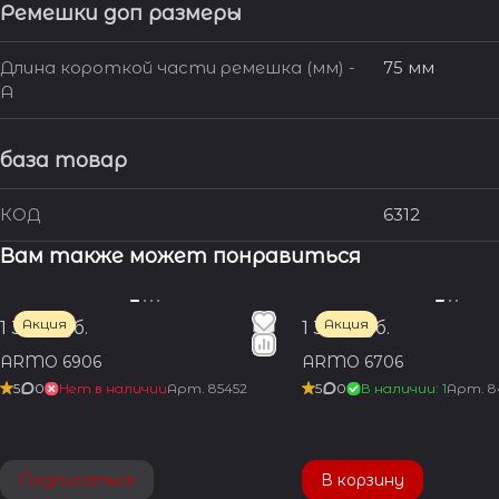
Ремешки доп размеры
Длина короткой части ремешка (мм) -
75 мм
A
база товар
КОД
6312
Вам также может понравиться
Акция
Акция
1 350 руб.
1 350 руб.
ARMO 6906
ARMO 6706
5
0
Нет в наличии
Арт.
85452
5
0
В наличии: 1
Арт.
8
Подписаться
В корзину