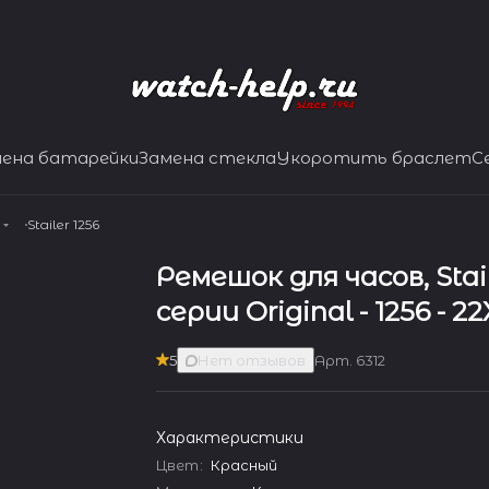
мена батарейки
Замена стекла
Укоротить браслет
С
Stailer 1256
Ремешок для часов, Stai
серии Original - 1256 - 
5
Нет отзывов
Арт.
6312
Характеристики
Цвет
:
Красный