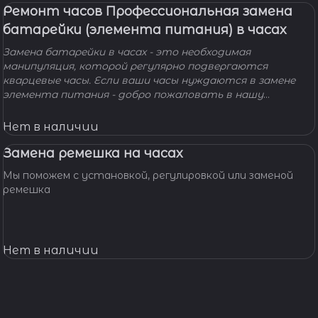
Ремонт часов Профессиональная замена
батарейки (элемента питания) в часах
Замена батарейки в часах - это необходимая
манипуляция, которой регулярно подвергаются
кварцевые часы. Если ваши часы нуждаются в замене
элемента питания - добро пожаловать в нашу
мастерскую! Наши мастера с удовольствием помогут
вам решить вашу проблему и произведут замену
Нет в наличии
батарейки профессионально, быстро, качественно и по
доступной цене.
Замена ремешка на часах
Мы поможем с установкой, регулировкой или заменой
ремешка
Нет в наличии