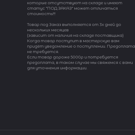
которые отсутствуют на складе и имеют
статус "ПОД ЗАКАЗ" может отличаться
стоимость!!!
Товар под Заказ выполняется от 3х дней до
нескольких месяцев
(зависит от наличия на складе поставщика)
Когда товар поступит в мастерскую вам
придёт уведомление о поступлении. Предоплата
не требуется.
Если товар дороже 5000р и потребуется
предоплата, в таком случае мы свяжемся с вами
для уточнения информации.