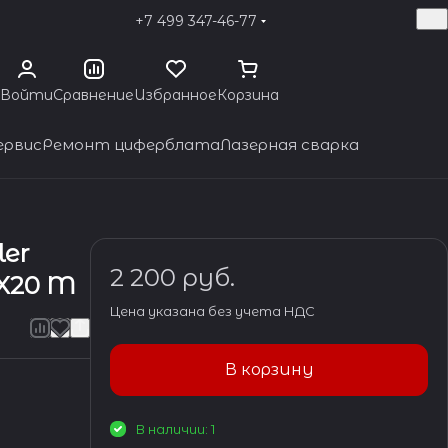
+7 499 347-46-77
Войти
Сравнение
Избранное
Корзина
ервис
Ремонт циферблата
Лазерная сварка
ler
2 200 руб.
22X20 M
Цена указана без учета НДС
В корзину
В наличии: 1