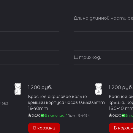
Длина длинной части ре
Штрихкод.
1 200 руб.
1 200 руб.
Красное акриловое кольцо
Красное а
крышки корпуса часов 0.85x0.5mm
крышки ко
4982
16-40mm
16.0-40 m
0
0
В наличии: 1
Арт.
84494
0
0
В на
В корзину
В корзи