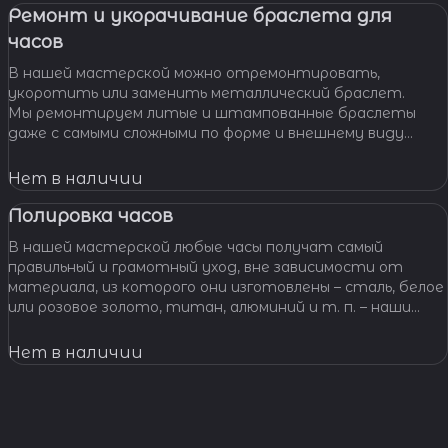
Ремонт и укорачивание браслета для
часов
В нашей мастерской можно отремонтировать,
укоротить или заменить металлический браслет.
Мы ремонтируем литые и штампованные браслеты
даже с самыми сложными по форме и внешнему виду
звеньями, чистим и освежаем их внешний вид,
Нет в наличии
Полировка часов
В нашей мастерской любые часы получат самый
правильный и грамотный уход, вне зависимости от
материала, из которого они изготовлены – сталь, белое
или розовое золото, титан, алюминий и т. п. – наши
специалисты отполируют практически любой
материал.
Нет в наличии