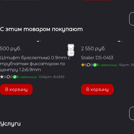
С этим товаром покупают
500 руб.
2 550 руб.
Штифт браслетный 0.9mm с
Stailer DS-0453
трубчатым фиксатором по
5
0
В наличии: 1
Арт.
5
центру 1.2x5.9mm
0
0
В наличии: 10
Арт.
84399
В корзину
В корзину
Услуги