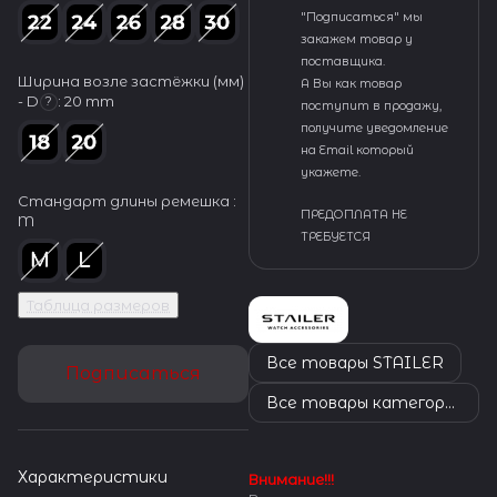
"Подписаться" мы
закажем товар у
поставщика.
Ширина возле застёжки (мм)
А Вы как товар
- D
:
20 mm
?
поступит в продажу,
получите уведомление
на Email который
укажете.
Стандарт длины ремешка :
ПРЕДОПЛАТА НЕ
M
ТРЕБУЕТСЯ
Таблица размеров
Все товары STAILER
Подписаться
Все товары категории
Характеристики
Внимание!!!