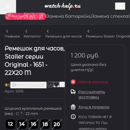
Ремонт часов
Замена батарейки
Замена стекла
Главная
Каталог
Ремешки для часов
Ремешки Stailer Origina
Ремешок для часов,
1 200 руб.
Stailer серии
Original - 1651 -
Цена указана без
учета НДС
22X20 M
Нет в наличии
5
Нет отзывов
Арт.
6519
Рассчитать
доставку
Хочу в подарок
Ширина крепления ремешка
(мм) - С
:
22 mm
?
ЕСЛИ ТОВАРА НЕТ В
НАЛИЧИИ ТО При
нажатии кнопки