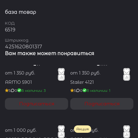
база товар
КОД
6519
Штрихкод.
4251620801317
Вам также может понравиться
от 1 350 руб.
от 1 350 руб.
ARMO 5901
Stailer 4121
5
0
В наличии: 3
5
0
В наличии: 1
Подписаться
Подписаться
Акция
от 1 000 руб.
от 700 руб.