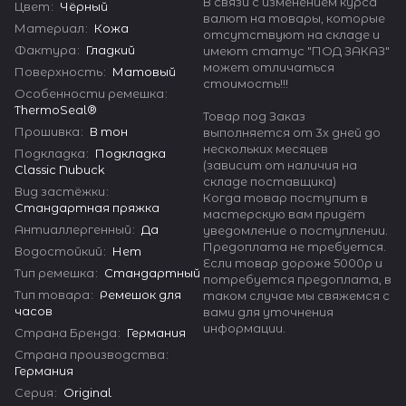
В связи с изменением курса
Цвет
:
Чёрный
валют на товары, которые
Материал
:
Кожа
отсутствуют на складе и
Фактура
:
Гладкий
имеют статус "ПОД ЗАКАЗ"
может отличаться
Поверхность
:
Матовый
стоимость!!!
Особенности ремешка
:
ThermoSeal®
Товар под Заказ
Прошивка
:
В тон
выполняется от 3х дней до
нескольких месяцев
Подкладка
:
Подкладка
(зависит от наличия на
Classic Nubuck
складе поставщика)
Вид застёжки
:
Когда товар поступит в
Стандартная пряжка
мастерскую вам придёт
Антиаллергенный
:
Да
уведомление о поступлении.
Предоплата не требуется.
Водостойкий
:
Нет
Если товар дороже 5000р и
Тип ремешка
:
Стандартный
потребуется предоплата, в
Тип товара
:
Ремешок для
таком случае мы свяжемся с
часов
вами для уточнения
информации.
Страна Бренда
:
Германия
Страна производства
:
Германия
Серия
:
Original