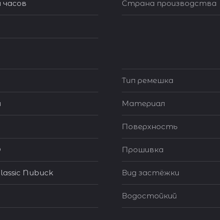
 часов
Страна производства
Тип ремешка
й
Материал
Поверхность
®
Прошивка
lassic Nubuck
Вид застёжки
Водостойкий