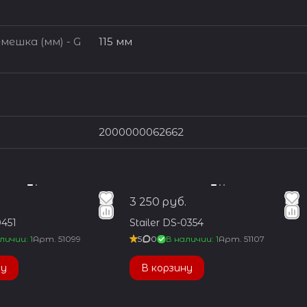
мешка (мм) - G
115 мм
2000000062662
3 250 руб.
0451
Stailer DS-0354
личии: 1
Арт.
51099
5
0
В наличии: 1
Арт.
51107
ну
В корзину