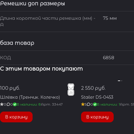
Ремешки доп размеры
Длина короткой части ремешка (мм) -
75 мм
A
база товар
КОД
6858
С этим товаром покупают
100 руб.
2 550 руб.
Шлёвка (Тренчик. Колечко)
Stailer DS-0453
0
0
В наличии: 8
Арт.
33447
5
0
В наличии: 1
Арт.
5
В корзину
В корзину