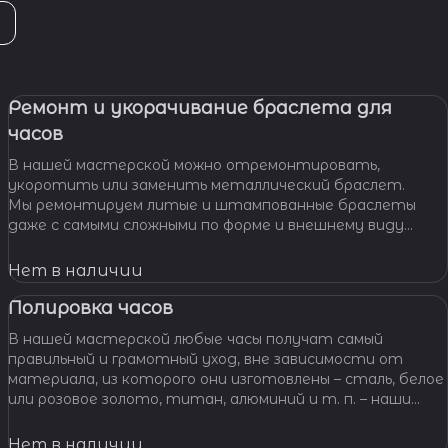
Ремонт и укорачивание браслета для
часов
В нашей мастерской можно отремонтировать,
укоротить или заменить металлический браслет.
Мы ремонтируем литые и штампованные браслеты
даже с самыми сложными по форме и внешнему виду
звеньями, чистим и освежаем их внешний вид,
Нет в наличии
Полировка часов
В нашей мастерской любые часы получат самый
правильный и грамотный уход, вне зависимости от
материала, из которого они изготовлены – сталь, белое
или розовое золото, титан, алюминий и т. п. – наши
специалисты отполируют практически любой
материал.
Нет в наличии