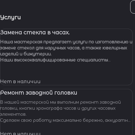
Услуги
Замена стекла в часах.
Наша мастерская предлагает услуги по изготовлению и
замене стекол для наручных часов, а также ювелирных
изделий и бижутерии.
Наши высококвалифицированные специалисты
обладают многолетним опытом работы, что
позволяет нам с уверенностью браться за самые
сложные задачи.
Нет в наличии
Ремонт заводной головки
В нашей мастерской мы выполним ремонт заводной
головки, кнопки хронографа часов и других часовых
элементов.
Сделаем свою работу максимально бережно, аккуратно
и профессионально, устраним любые неполадки ваших
часов.
Нет в наличии