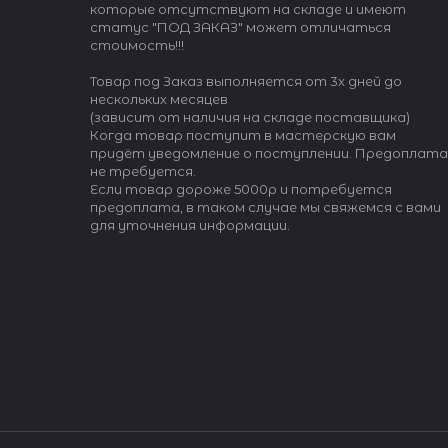
которые отсутствуют на складе и имеют
статус "ПОД ЗАКАЗ" может отличаться
стоимость!!!
Товар под Заказ выполняется от 3х дней до
нескольких месяцев
(зависит от наличия на складе поставщика)
Когда товар поступит в мастерскую вам
придёт уведомление о поступлении. Предоплата
не требуется.
Если товар дороже 5000р и потребуется
предоплата, в таком случае мы свяжемся с вами
для уточнения информации.