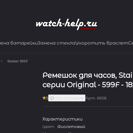
мена батарейки
Замена стекла
Укоротить браслет
С
Stailer 599F
Ремешок для часов, Stai
серии Original - 599F - 1
5
Нет отзывов
Арт.
6858
Характеристики
Цвет
:
Фиолетовый