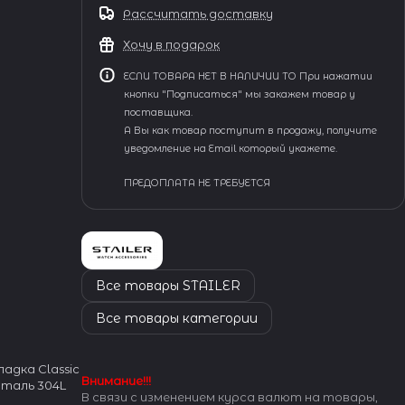
Рассчитать доставку
Хочу в подарок
ЕСЛИ ТОВАРА НЕТ В НАЛИЧИИ ТО При нажатии
кнопки "Подписаться" мы закажем товар у
поставщика.
А Вы как товар поступит в продажу, получите
уведомление на Email который укажете.
ПРЕДОПЛАТА НЕ ТРЕБУЕТСЯ
Все товары STAILER
Все товары категории
адка Classic
Внимание!!!
Сталь 304L
В связи с изменением курса валют на товары,