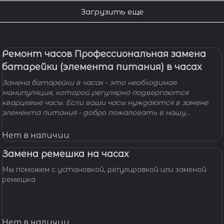
Загрузить еще
Ремонт часов Профессиональная замена
батарейки (элемента питания) в часах
Замена батарейки в часах - это необходимая
манипуляция, которой регулярно подвергаются
кварцевые часы. Если ваши часы нуждаются в замене
элемента питания - добро пожаловать в нашу
мастерскую! Наши мастера с удовольствием помогут
вам решить вашу проблему и произведут замену
Нет в наличии
батарейки профессионально, быстро, качественно и по
доступной цене.
Замена ремешка на часах
Мы поможем с установкой, регулировкой или заменой
ремешка
Нет в наличии