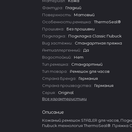
Материал
:
Кожа
Фактура
:
Гладкий
Поверхность
:
Матовый
Особенности ремешка
:
ThermoSeal®
Прошивка
:
Без прошивки
Подкладка
:
Подкладка Classic Nubuck
Вид застёжки
:
Стандартная пряжка
Антиаллергенный
:
Да
Водостойкий
:
Нет
Тип ремешка
:
Стандартный
Тип товара
:
Ремешок для часов
Страна Бренда
:
Германия
Страна производства
:
Германия
Серия
:
Original
Все характеристики
Описание
Кожаный ремешок STAILER для часов, Подкл
Nubuck технология ThermoSeal®. Пряжка 