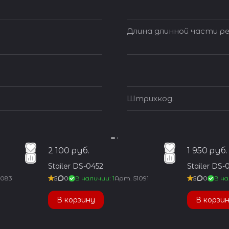
Длина длинной части ре
Штрихкод.
2 100 руб.
1 950 руб.
Stailer DS-0452
Stailer DS-
1083
5
0
В наличии: 1
Арт.
51091
5
0
В на
В корзину
В корзи