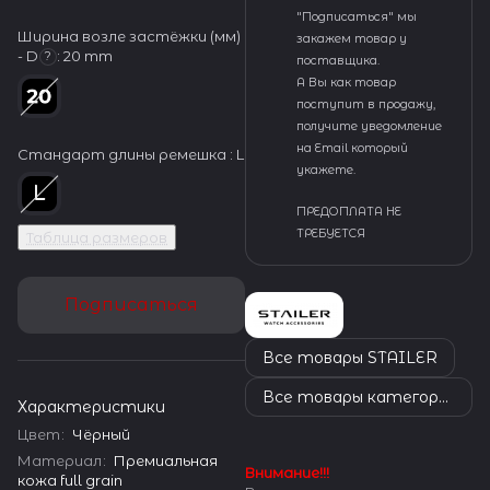
"Подписаться" мы
Ширина возле застёжки (мм)
закажем товар у
- D
:
20 mm
?
поставщика.
А Вы как товар
поступит в продажу,
получите уведомление
на Email который
Стандарт длины ремешка :
L
укажете.
ПРЕДОПЛАТА НЕ
ТРЕБУЕТСЯ
Таблица размеров
Подписаться
Все товары STAILER
Все товары категории
Характеристики
Цвет
:
Чёрный
Материал
:
Премиальная
Внимание!!!
кожа full grain