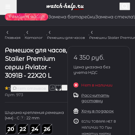
Ремонт часов
Замена батарейки
Замена стекла
Главная
Каталог
Ремешки для часов
Ремешки Stailer Premi
Ремешок для часов,
4 350 руб.
Stailer Premium
серии Aviator -
Цена указана без
учета НДС
3091B - 22X20 L
Нет в наличии
5
Нет отзывов
Арт.
973
Рассчитать
доставку
Хочу в подарок
Ширина крепления ремешка
(мм) - С
:
22 mm
?
ЕСЛИ ТОВАРА НЕТ В
НАЛИЧИИ ТО При
нажатии кнопки