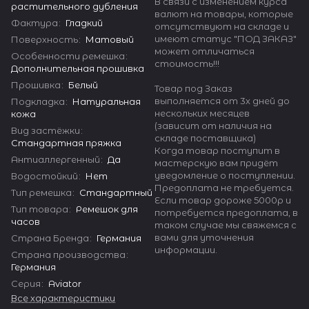
В связи с изменением курса
растительного дубления
валют на товары, которые
Фактура
:
Гладкий
отсутствуют на складе и
имеют статус "ПОД ЗАКАЗ"
Поверхность
:
Матовый
может отличаться
Особенности ремешка
:
стоимость!!!
Дополнительная прошивка
Прошивка
:
Белый
Товар под Заказ
выполняется от 3х дней до
Подкладка
:
Натуральная
нескольких месяцев
кожа
(зависит от наличия на
Вид застёжки
:
складе поставщика)
Стандартная пряжка
Когда товар поступит в
Антиаллергенный
:
Да
мастерскую вам придёт
уведомление о поступлении.
Водостойкий
:
Нет
Предоплата не требуется.
Тип ремешка
:
Стандартный
Если товар дороже 5000р и
Тип товара
:
Ремешок для
потребуется предоплата, в
часов
таком случае мы свяжемся с
вами для уточнения
Страна Бренда
:
Германия
информации.
Страна производства
:
Германия
Серия
:
Aviator
Все характеристики