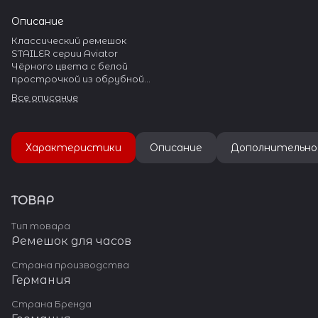
Описание
Классический ремешок
STAILER серии Aviator
Чёрного цвета с белой
прострочкой из обрубной
натуральной гладкой кожи
Все описание
для массивных часов.
На ремешке установлена
стальная пряжка с широким
язычком.
Характеристики
Описание
Дополнительно
Пряжка полированная, с
гравировкой «Stailer»
ТОВАР
Тип товара
Ремешок для часов
Страна производства
Германия
Страна Бренда