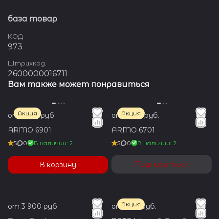
база товар
КОД
973
Штрихкод.
2600000016711
Вам также может понравиться
Акция
Акция
от 1 350 руб.
от 1 350 руб.
ARMO 6901
ARMO 6701
5
0
В наличии: 2
5
0
В наличии: 2
Подписаться
В корзину
Акция
от 3 900 руб.
от 700 руб.