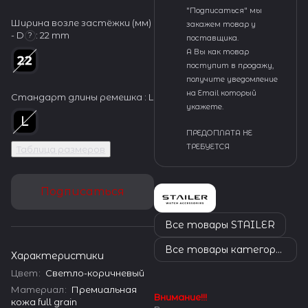
"Подписаться" мы
Ширина возле застёжки (мм)
закажем товар у
- D
:
22 mm
?
поставщика.
А Вы как товар
поступит в продажу,
получите уведомление
на Email который
Стандарт длины ремешка :
L
укажете.
ПРЕДОПЛАТА НЕ
ТРЕБУЕТСЯ
Таблица размеров
Подписаться
Все товары STAILER
Все товары категории
Характеристики
Цвет
:
Светло-коричневый
Материал
:
Премиальная
Внимание!!!
кожа full grain