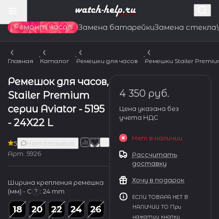
Ремонт часов
Замена батарейки
Замена стекла
Главная
Каталог
Ремешки для часов
Ремешки Stailer Premi
Ремешок для часов,
4 350 руб.
Stailer Premium
серии Aviator - 5195
Цена указана без
учета НДС
- 24X22 L
Нет в наличии
5
Нет отзывов
Арт.
5926
Рассчитать
доставку
Хочу в подарок
Ширина крепления ремешка
(мм) - С
:
24 mm
?
ЕСЛИ ТОВАРА НЕТ В
НАЛИЧИИ ТО При
нажатии кнопки