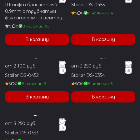
Штифт браслетный
Stailer DS-0453
0.9mm с трубчатым
5
0
В наличии: 4
фиксатором по центру
1.2x5.9mm
0
0
В наличии: 95
В корзину
В корзину
от 2 100 руб.
от 3 250 руб.
Stailer DS-0452
Stailer DS-0354
5
0
В наличии: 3
5
0
В наличии: 3
В корзину
В корзину
от 3 250 руб.
Stailer DS-0353