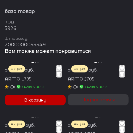
база товар
КОД
5926
Штрихкод.
2000000053349
Вам также может понравиться
Акция
Акция
от 1 350 руб.
от 1 600 руб.
ARMO L795
ARMO J705
5
0
В наличии: 3
5
0
В наличии: 2
Подписаться
В корзину
Акция
Акция
от 1 600 руб.
от 1 350 руб.