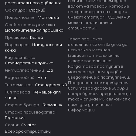
В связи с изменением курса
растительного дубления
валют на товары, которые
Фактура
:
Гладкий
отсутствуют на складе и
имеют статус "ПОД ЗАКАЗ"
Поверхность
:
Матовый
может отличаться
Особенности ремешка
:
стоимость!!!
Дополнительная прошивка
Прошивка
:
Белый
Товар под Заказ
выполняется от 3х дней до
Подкладка
:
Натуральная
нескольких месяцев
кожа
(зависит от наличия на
Вид застёжки
:
складе поставщика)
Стандартная пряжка
Когда товар поступит в
Антиаллергенный
:
Да
мастерскую вам придёт
уведомление о поступлении.
Водостойкий
:
Нет
Предоплата не требуется.
Тип ремешка
:
Стандартный
Если товар дороже 5000р и
Тип товара
:
Ремешок для
потребуется предоплата, в
часов
таком случае мы свяжемся с
вами для уточнения
Страна Бренда
:
Германия
информации.
Страна производства
:
Германия
Серия
:
Aviator
Все характеристики