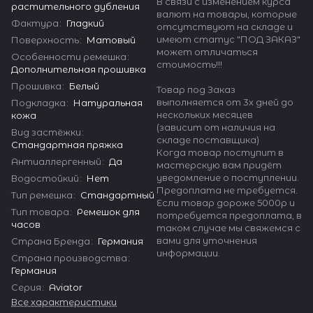
В связи с изменением курса
растительного дубления
валют на товары, которые
Фактура
:
Гладкий
отсутствуют на складе и
имеют статус "ПОД ЗАКАЗ"
Поверхность
:
Матовый
может отличаться
Особенности ремешка
:
стоимость!!!
Дополнительная прошивка
Прошивка
:
Белый
Товар под Заказ
выполняется от 3х дней до
Подкладка
:
Натуральная
нескольких месяцев
кожа
(зависит от наличия на
Вид застёжки
:
складе поставщика)
Стандартная пряжка
Когда товар поступит в
Антиаллергенный
:
Да
мастерскую вам придёт
уведомление о поступлении.
Водостойкий
:
Нет
Предоплата не требуется.
Тип ремешка
:
Стандартный
Если товар дороже 5000р и
Тип товара
:
Ремешок для
потребуется предоплата, в
часов
таком случае мы свяжемся с
вами для уточнения
Страна Бренда
:
Германия
информации.
Страна производства
:
Германия
Серия
:
Aviator
Все характеристики