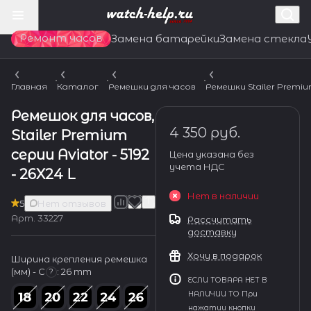
Ремонт часов
Замена батарейки
Замена стекла
Главная
Каталог
Ремешки для часов
Ремешки Stailer Premi
Ремешок для часов,
4 350 руб.
Stailer Premium
серии Aviator - 5192
Цена указана без
учета НДС
- 26X24 L
Нет в наличии
5
Нет отзывов
Арт.
33227
Рассчитать
доставку
Хочу в подарок
Ширина крепления ремешка
(мм) - С
:
26 mm
?
ЕСЛИ ТОВАРА НЕТ В
НАЛИЧИИ ТО При
нажатии кнопки