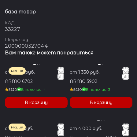
база товар
КОД
33227
Штрихкод.
2000000327044
Вам также может понравиться
Акция
от 1 350 руб.
от 1 350 руб.
ARMO 6702
ARMO 5902
5
0
В наличии: 4
5
0
В наличии: 3
В корзину
В корзину
Акция
от 700 руб.
от 4 000 руб.