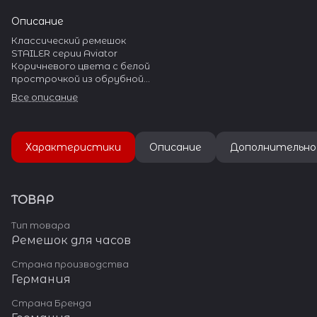
Описание
Классический ремешок
STAILER серии Aviator
Коричневого цвета с белой
прострочкой из обрубной
натуральной гладкой кожи
Все описание
для массивных часов.
На ремешке установлена
стальная пряжка с широким
язычком.
Характеристики
Описание
Дополнительно
Пряжка полированная, с
гравировкой «Stailer»
ТОВАР
Тип товара
Ремешок для часов
Страна производства
Германия
Страна Бренда