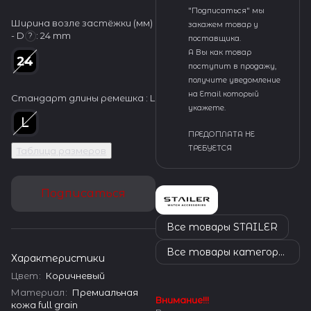
"Подписаться" мы
Ширина возле застёжки (мм)
закажем товар у
- D
:
24 mm
?
поставщика.
А Вы как товар
поступит в продажу,
получите уведомление
на Email который
Стандарт длины ремешка :
L
укажете.
ПРЕДОПЛАТА НЕ
ТРЕБУЕТСЯ
Таблица размеров
Подписаться
Все товары STAILER
Все товары категории
Характеристики
Цвет
:
Коричневый
Материал
:
Премиальная
Внимание!!!
кожа full grain