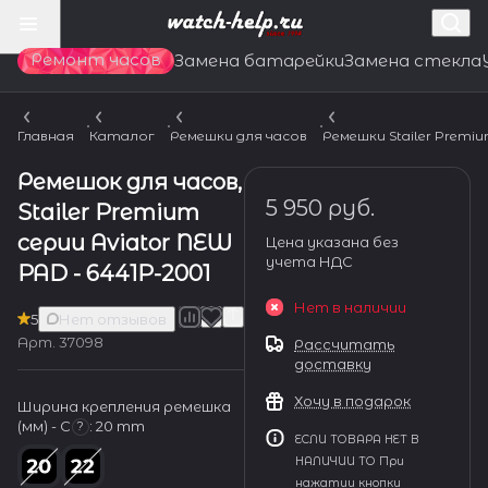
Ремонт часов
Замена батарейки
Замена стекла
Главная
Каталог
Ремешки для часов
Ремешки Stailer Premi
Ремешок для часов,
5 950 руб.
Stailer Premium
серии Aviator NEW
Цена указана без
учета НДС
PAD - 6441P-2001
Нет в наличии
5
Нет отзывов
Арт.
37098
Рассчитать
доставку
Хочу в подарок
Ширина крепления ремешка
(мм) - С
:
20 mm
?
ЕСЛИ ТОВАРА НЕТ В
НАЛИЧИИ ТО При
нажатии кнопки