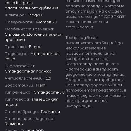
В связи с изменением курса
кожа full grain
валют на товары, которые
растительного дубления
отсутствуют на складе и
Фактура
:
Гладкий
имеют статус "ПОД ЗАКАЗ"
может отличаться
Поверхность
:
Матовый
стоимость!!!
Особенности ремешка
:
Сплошной, Дополнительная
Товар под Заказ
прошивка
выполняется от 3х дней до
Прошивка
:
В тон
нескольких месяцев
(зависит от наличия на
Подкладка
:
Натуральная
складе поставщика)
кожа
Когда товар поступит в
Вид застёжки
:
мастерскую вам придёт
Стандартная пряжка
уведомление о поступлении.
Антиаллергенный
:
Да
Предоплата не требуется.
Если товар дороже 5000р и
Водостойкий
:
Нет
потребуется предоплата, в
Тип ремешка
:
Стандартный
таком случае мы свяжемся с
Тип товара
:
Ремешок для
вами для уточнения
часов
информации.
Страна Бренда
:
Германия
Страна производства
:
Германия
Серия
:
Aviator PAD