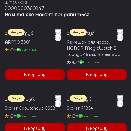
Штрихкод.
2000000366043
Вам также может понравиться
Акция
Акция
от 1 200 руб.
от 1 950 руб.
ARMO 3901
Ремешок для часов,
HONOR MagicWatch 2
5
0
В наличии: 1
корпус 46 мм, Угольный
Чёрный 22 mm L
0
0
В наличии: 1
В корзину
В корзину
Акция
Акция
от 3 600 руб.
от 550 руб.
Stailer Caoutchouc CS581
Stailer Р1854
5
0
В наличии: 1
5
0
В наличии: 1
В корзину
В корзину