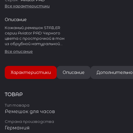
Все характеристики
Описание
Кожаный ремешок STAILER
серии Aviator PAD Черного
цвета с прострочкой в тон
из обрубной натуральной
гладкой кожи для массивных
Все описание
часов.
На ремешке установлена
стальная пряжка с широким
язычком.
Характеристики
Описание
Дополнительно
Пряжка полированная, с
гравировкой «Stailer»
ТОВАР
Тип товара
Ремешок для часов
Страна производства
Германия