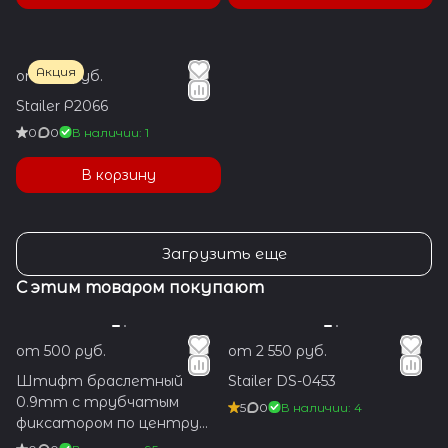
Акция
от 550 руб.
Stailer Р2066
0
0
В наличии: 1
В корзину
Загрузить еще
С этим товаром покупают
от 500 руб.
от 2 550 руб.
Штифт браслетный
Stailer DS-0453
0.9mm с трубчатым
5
0
В наличии: 4
фиксатором по центру
1.2x5.9mm