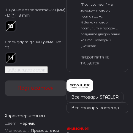
"Подписаться" мы
Ширина возле застёжки (мм)
закажем товар у
- D
:
18 mm
?
поставщика.
А Вы как товар
поступит в продажу,
получите уведомление
на Email который
Стандарт длины ремешка :
укажете.
M
ПРЕДОПЛАТА НЕ
ТРЕБУЕТСЯ
Таблица размеров
Подписаться
Все товары STAILER
Все товары категории
Характеристики
Цвет
:
Чёрный
Внимание!!!
Материал
:
Премиальная