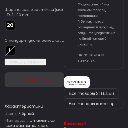
"Подписаться" мы
Ширина возле застёжки (мм)
закажем товар у
- D
:
20 mm
?
поставщика.
А Вы как товар
поступит в продажу,
получите уведомление
на Email который
Стандарт длины ремешка :
L
укажете.
ПРЕДОПЛАТА НЕ
ТРЕБУЕТСЯ
Таблица размеров
Подписаться
Все товары STAILER
Все товары категории
Характеристики
Цвет
:
Чёрный
Материал
:
Итальянская
Внимание!!!
кожа растительного