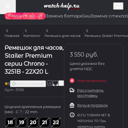
Ремонт часов
Замена батарейки
Замена стекла
Главная
Каталог
Ремешки для часов
Ремешки Stailer Premi
Ремешок для часов,
3 550 руб.
Stailer Premium
серии Chrono -
Цена указана без
учета НДС
3251B - 22X20 L
Нет в наличии
5
Нет отзывов
Арт.
5769
Рассчитать
доставку
Хочу в подарок
Ширина крепления ремешка
(мм) - С
:
22 mm
?
ЕСЛИ ТОВАРА НЕТ В
НАЛИЧИИ ТО При
нажатии кнопки