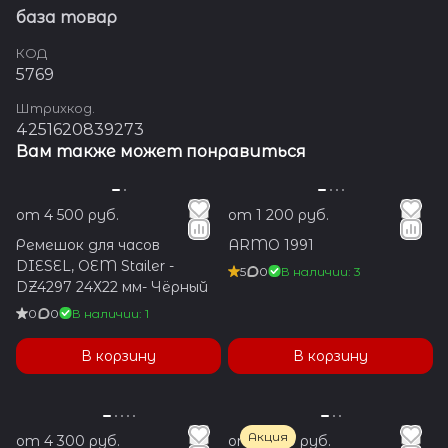
база товар
КОД
5769
Штрихкод.
4251620839273
Вам также может понравиться
от 4 500 руб.
от 1 200 руб.
Ремешок для часов
ARMO 1991
DIESEL, OEM Stailer -
5
0
В наличии: 3
DZ4297 24Х22 мм- Чёрный
0
0
В наличии: 1
В корзину
В корзину
Акция
от 4 300 руб.
от 3 600 руб.