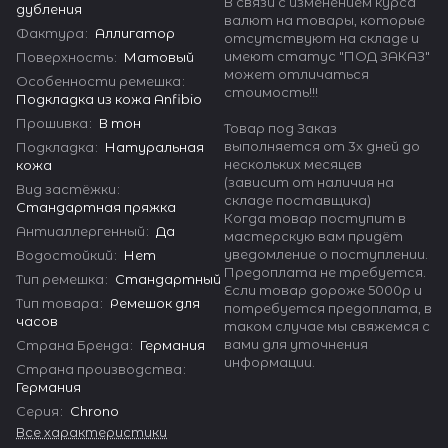
В связи с изменением курса
дубления
валют на товары, которые
Фактура
:
Аллигатор
отсутствуют на складе и
имеют статус "ПОД ЗАКАЗ"
Поверхность
:
Матовый
может отличаться
Особенности ремешка
:
стоимость!!!
Подкладка из кожа Anfibio
Прошивка
:
В тон
Товар под Заказ
выполняется от 3х дней до
Подкладка
:
Натуральная
нескольких месяцев
кожа
(зависит от наличия на
Вид застёжки
:
складе поставщика)
Стандартная пряжка
Когда товар поступит в
Антиаллергенный
:
Да
мастерскую вам придёт
уведомление о поступлении.
Водостойкий
:
Нет
Предоплата не требуется.
Тип ремешка
:
Стандартный
Если товар дороже 5000р и
Тип товара
:
Ремешок для
потребуется предоплата, в
часов
таком случае мы свяжемся с
вами для уточнения
Страна Бренда
:
Германия
информации.
Страна производства
:
Германия
Серия
:
Chrono
Все характеристики