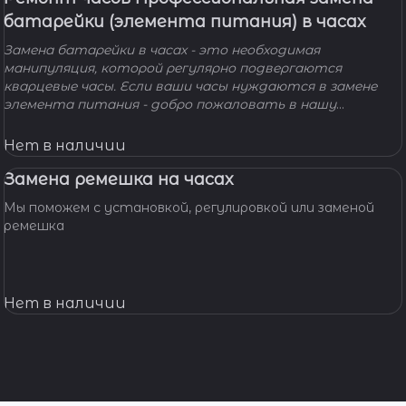
батарейки (элемента питания) в часах
Замена батарейки в часах - это необходимая
манипуляция, которой регулярно подвергаются
кварцевые часы. Если ваши часы нуждаются в замене
элемента питания - добро пожаловать в нашу
мастерскую! Наши мастера с удовольствием помогут
вам решить вашу проблему и произведут замену
Нет в наличии
батарейки профессионально, быстро, качественно и по
доступной цене.
Замена ремешка на часах
Мы поможем с установкой, регулировкой или заменой
ремешка
Нет в наличии