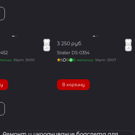
3 250 руб.
0452
Stailer DS-0354
личии: 1
Арт.
51091
5
0
В наличии: 1
Арт.
51107
ну
В корзину
Ремонт и укорачивание браслета для