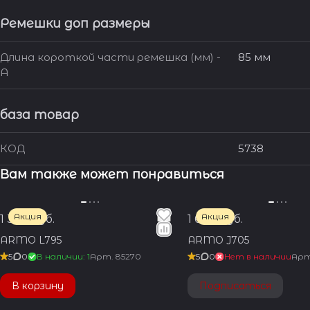
Ремешки доп размеры
Длина короткой части ремешка (мм) -
85 мм
A
база товар
КОД
5738
Вам также может понравиться
Акция
Акция
1 350 руб.
1 600 руб.
ARMO L795
ARMO J705
5
0
В наличии: 1
Арт.
85270
5
0
Нет в наличии
Ар
В корзину
Подписаться