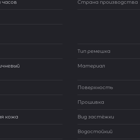
 часов
Страна производства
Тип ремешка
ичневый
Материал
Поверхность
Прошивка
я кожа
Вид застёжки
Водостойкий