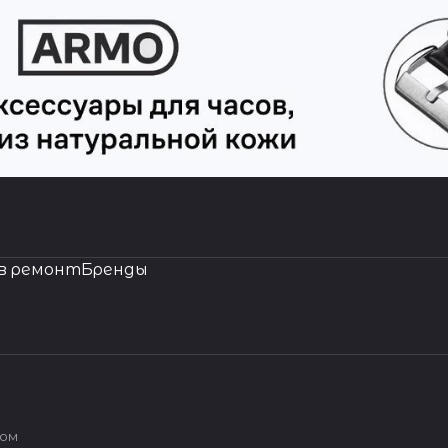
в ремонт
Бренды
вом