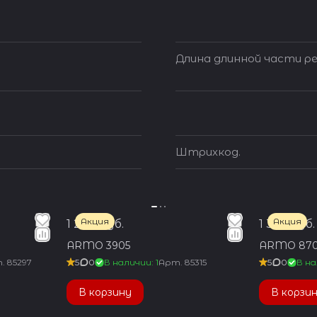
Длина длинной части ре
Штрихкод.
Акция
Акция
1 200 руб.
1 350 руб.
ARMO 3905
ARMO 870
т.
85297
5
0
В наличии: 1
Арт.
85315
5
0
В на
В корзину
В корзи