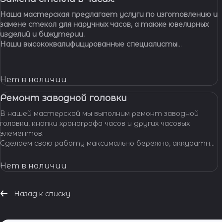
Наша мастерская предлагает услуги по изготовлению и
замене стекол для наручных часов, а также ювелирных
изделий и бижутерии.
Наши высококвалифицированные специалисты
обладают многолетним опытом работы, что
позволяет нам с уверенностью браться за самые
сложные задачи.
Нет в наличии
Ремонт заводной головки
В нашей мастерской мы выполним ремонт заводной
головки, кнопки хронографа часов и других часовых
элементов.
Сделаем свою работу максимально бережно, аккуратно
и профессионально, устраним любые неполадки ваших
часов.
Нет в наличии
Назад к списку