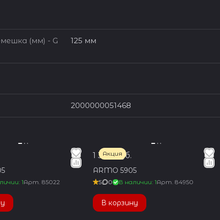
мешка (мм) - G
125 мм
2000000051468
Акция
1 350 руб.
5
ARMO 5905
личии: 1
Арт.
85022
5
0
В наличии: 1
Арт.
84950
ну
В корзину