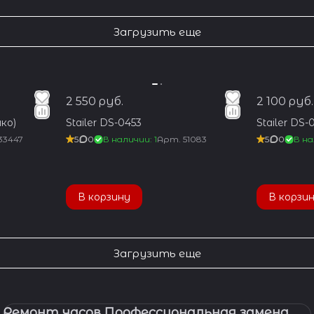
Загрузить еще
2 550 руб.
2 100 руб.
ко)
Stailer DS-0453
Stailer DS-
33447
5
0
В наличии: 1
Арт.
51083
5
0
В на
В корзину
В корзи
Загрузить еще
Ремонт часов Профессиональная замена