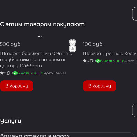
С этим товаром покупают
500 руб.
100 руб.
Штифт браслетный 0.9mm с
Шлёвка (Тренчик. Колеч
трубчатым фиксатором по
0
0
В наличии: 8
Арт.
центру 1.2x5.9mm
0
0
В наличии: 10
Арт.
84399
В корзину
В корзину
Услуги
Замена стекла в часах.