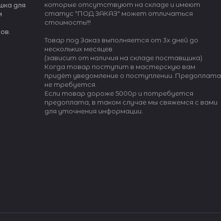
которые отсутствуют на складе и имеют
шка для
статус "ПОД ЗАКАЗ" может отличаться
м
стоимость!!!
ов.
Товар под Заказ выполняется от 3х дней до
нескольких месяцев
(зависит от наличия на складе поставщика)
Когда товар поступит в мастерскую вам
придёт уведомление о поступлении. Предоплата
не требуется.
Если товар дороже 5000р и потребуется
предоплата, в таком случае мы свяжемся с вами
для уточнения информации.