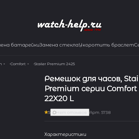
мена батарейки
Замена стекла
Укоротить браслет
С
m
Comfort
Stailer Premium 2425
Ремешок для часов, Stai
Premium серии Comfort -
22X20 L
5
Нет отзывов
Арт.
5738
Характеристики