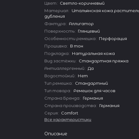
Цвет
:
Светло-коричневый
Материал
:
Итальянская кожа растител
дубления
Фактура
:
Аллигатор
Поверхность
:
Глянцевый
Особенности ремешка
:
Перфорация
Прошивка
:
В тон
Подкладка
:
Натуральная кожа
Вид застёжки
:
Стандартная пряжка
Антиаллергенный
:
Да
Водостойкий
:
Нет
Тип ремешка
:
Стандартный
Тип товара
:
Ремешок для часов
Страна Бренда
:
Германия
Страна производства
:
Германия
Серия
:
Comfort
Все характеристики
Описание