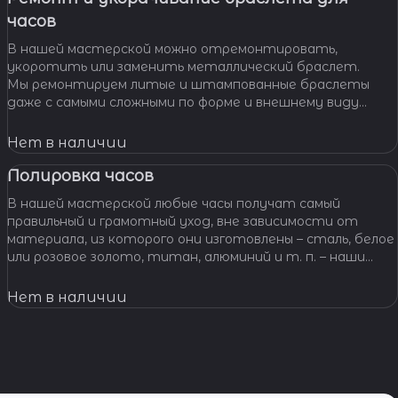
часов
В нашей мастерской можно отремонтировать,
укоротить или заменить металлический браслет.
Мы ремонтируем литые и штампованные браслеты
даже с самыми сложными по форме и внешнему виду
звеньями, чистим и освежаем их внешний вид,
Нет в наличии
Полировка часов
В нашей мастерской любые часы получат самый
правильный и грамотный уход, вне зависимости от
материала, из которого они изготовлены – сталь, белое
или розовое золото, титан, алюминий и т. п. – наши
специалисты отполируют практически любой
материал.
Нет в наличии