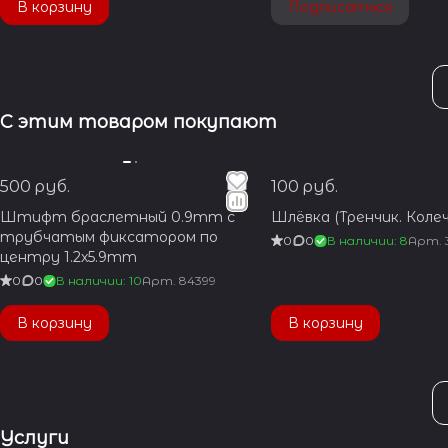
В корзину
Подписаться
С этим товаром покупают
500 руб.
100 руб.
Штифт браслетный 0.9mm с
Шлёвка (Тренчик. Колеч
трубчатым фиксатором по
0
0
В наличии: 8
Арт.
центру 1.2x5.9mm
0
0
В наличии: 10
Арт.
84399
В корзину
В корзину
Услуги