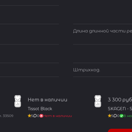
Длина длинной части ре
Штрихкод.
Нет в наличии
3 300 руб
Tissot Black
SKAGEN - 
т.
33509
5
0
Нет в наличии
5
0
В на