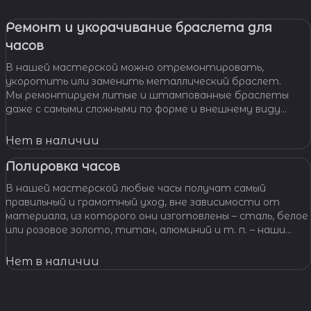
Ремонт и укорачивание браслета для
часов
В нашей мастерской можно отремонтировать,
укоротить или заменить металлический браслет.
Мы ремонтируем литые и штампованные браслеты
даже с самыми сложными по форме и внешнему виду
звеньями, чистим и освежаем их внешний вид,
Нет в наличии
Полировка часов
В нашей мастерской любые часы получат самый
правильный и грамотный уход, вне зависимости от
материала, из которого они изготовлены – сталь, белое
или розовое золото, титан, алюминий и т. п. – наши
специалисты отполируют практически любой
материал.
Нет в наличии