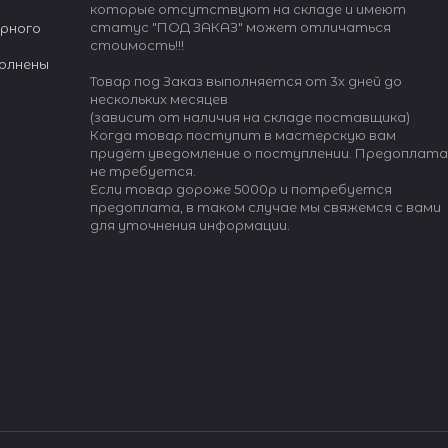
которые отсутствуют на складе и имеют
статус "ПОД ЗАКАЗ" может отличаться
ёрного
стоимость!!!
полнены
Товар под Заказ выполняется от 3х дней до
нескольких месяцев
альянской
(зависит от наличия на складе поставщика)
ркивающей
Когда товар поступит в мастерскую вам
придёт уведомление о поступлении. Предоплата
 разработана
не требуется.
й
Если товар дороже 5000р и потребуется
предоплата, в таком случае мы свяжемся с вами
для уточнения информации.
ли с