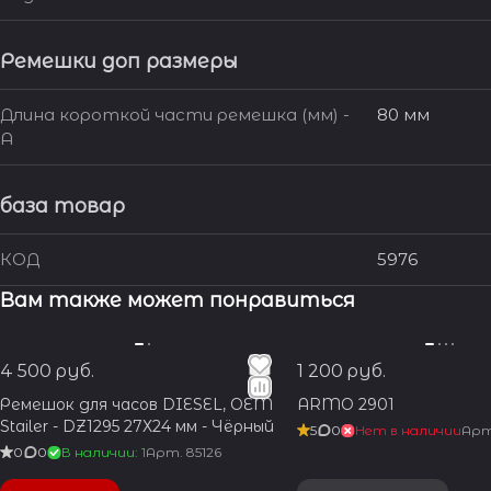
Ремешки доп размеры
Длина короткой части ремешка (мм) -
80 мм
A
база товар
КОД
5976
Вам также может понравиться
4 500 руб.
1 200 руб.
Ремешок для часов DIESEL, OEM
ARMO 2901
Stailer - DZ1295 27Х24 мм - Чёрный
5
0
Нет в наличии
Ар
0
0
В наличии: 1
Арт.
85126