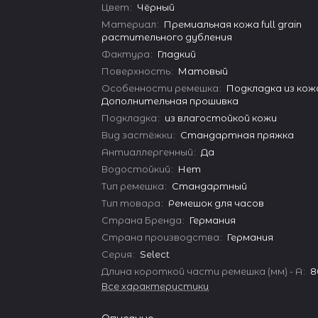
Цвет
:
Чёрный
Материал
:
Премиальная кожа full grain
растительного дубления
Фактура
:
Гладкий
Поверхность
:
Матовый
Особенности ремешка
:
Подкладка из кожа
Дополнительная прошивка
Подкладка
:
из влагостойкой кожи
Вид застёжки
:
Стандартная пряжка
Антиаллергенный
:
Да
Водостойкий
:
Нет
Тип ремешка
:
Стандартный
Тип товара
:
Ремешок для часов
Страна Бренда
:
Германия
Страна производства
:
Германия
Серия
:
Select
Длина короткой части ремешка (мм) - A
:
8
Все характеристики