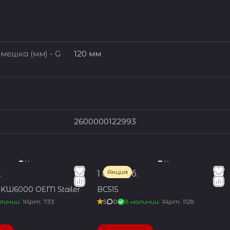
мешка (мм) - G
120 мм
2600000122993
Акция
.
1 850 руб.
SKW6000 OEM Stailer
BC515
личии: 1
Арт.
733
5
0
В наличии: 1
Арт.
1128