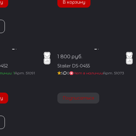
ну
В корзину
1 800 руб.
0452
Stailer DS-0455
личии: 1
Арт.
51091
5
0
Нет в наличии
Арт.
51073
ну
Подписаться