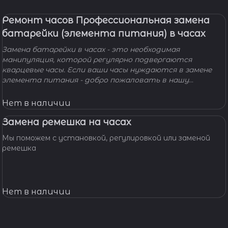
Ремонт часов Профессиональная замена
батарейки (элемента питания) в часах
Замена батарейки в часах - это необходимая
манипуляция, которой регулярно подвергаются
кварцевые часы. Если ваши часы нуждаются в замене
элемента питания - добро пожаловать в нашу
мастерскую! Наши мастера с удовольствием помогут
вам решить вашу проблему и произведут замену
Нет в наличии
батарейки профессионально, быстро, качественно и по
доступной цене.
Замена ремешка на часах
Мы поможем с установкой, регулировкой или заменой
ремешка
Нет в наличии