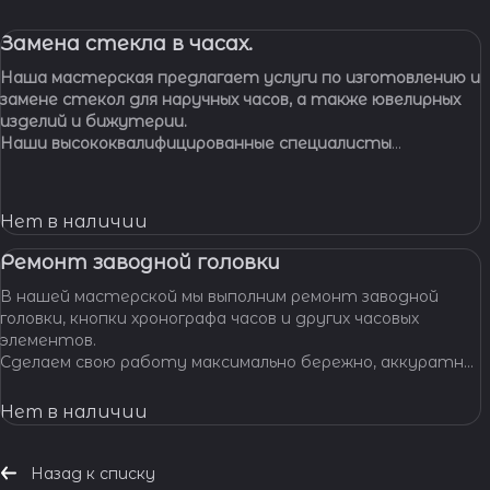
Замена стекла в часах.
Наша мастерская предлагает услуги по изготовлению и
замене стекол для наручных часов, а также ювелирных
изделий и бижутерии.
Наши высококвалифицированные специалисты
обладают многолетним опытом работы, что
позволяет нам с уверенностью браться за самые
сложные задачи.
Нет в наличии
Ремонт заводной головки
В нашей мастерской мы выполним ремонт заводной
головки, кнопки хронографа часов и других часовых
элементов.
Сделаем свою работу максимально бережно, аккуратно
и профессионально, устраним любые неполадки ваших
часов.
Нет в наличии
Назад к списку