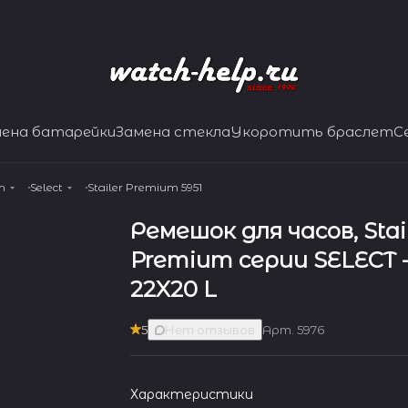
мена батарейки
Замена стекла
Укоротить браслет
С
m
Select
Stailer Premium 5951
Ремешок для часов, Stai
Premium серии SELECT - 
22X20 L
5
Нет отзывов
Арт.
5976
Характеристики