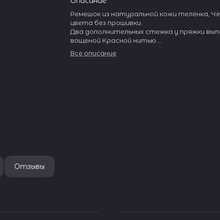
Описание
Ремешок из натуральной кожи телёнка, Ч
цвета без прошивки.
Два дополнительных стежка у пряжки вы
вощеной Красной нитью.
Верх ремня выполнен из традиционной ит
Все описание
кожи особой выделки с текстурой, подче
натуральность материала.
Влагостойкая подкладка из кожи Anfibio
специально для обеспечения максимально
устойчивости к износу.
Пряжка изготовлена из нержавеющей ста
широким язычком.
Отзывы