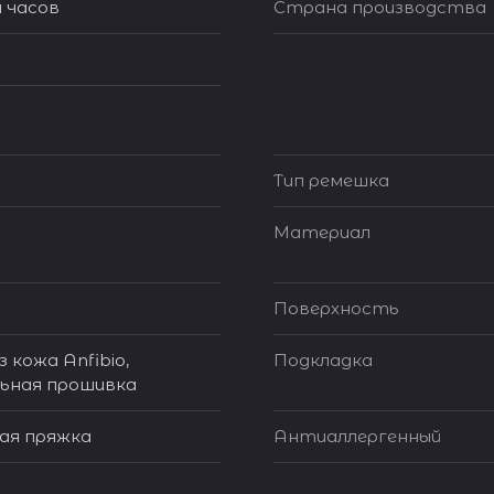
 часов
Страна производства
Тип ремешка
Материал
Поверхность
 кожа Anfibio,
Подкладка
ьная прошивка
я пряжка
Антиаллергенный