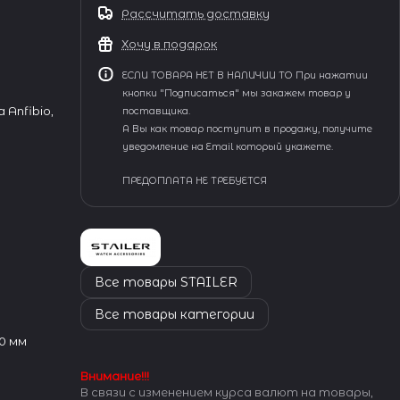
Рассчитать доставку
Хочу в подарок
ЕСЛИ ТОВАРА НЕТ В НАЛИЧИИ ТО При нажатии
кнопки "Подписаться" мы закажем товар у
 Anfibio,
поставщика.
А Вы как товар поступит в продажу, получите
уведомление на Email который укажете.
ПРЕДОПЛАТА НЕ ТРЕБУЕТСЯ
Все товары STAILER
Все товары категории
0 мм
Внимание!!!
В связи с изменением курса валют на товары,