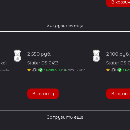
В корзи
Загрузить еще
2 550 руб.
2 100 руб.
ко)
Stailer DS-0453
Stailer DS-
33447
5
0
В наличии: 1
Арт.
51083
5
0
В на
В корзину
В корзи
Загрузить еще