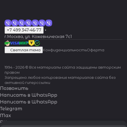
альный
подход.
Вашим
часам -
Швейцарс
кая
+7 499 347-46-77
точность
г.Москва, ул. Кожевническая 7c1
и
надежнос
Светлая тема
Конфиденциальность
Оферта
ть!
1994 - 2026 © Все материалы сайта защищены авторским
правом
Запрещено любое копирование материалов сайта без
активной гиперссылки
Позвонить
Написать в WhatsApp
Написать в WhatsApp
Telegram
Max
ВКонтакте