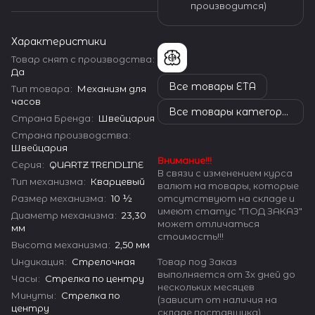
производится)
Характеристики
Товар снят с производства
:
Да
Все товары ETA
Тип товара
:
Механизм для
часов
Все товары категории
Страна Бренда
:
Швейцария
Страна производства
:
Швейцария
Внимание!!!
Серия
:
QUARTZ TRENDLINE
В связи с изменением курса
Тип механизма
:
Кварцевый
валют на товары, которые
Размер механизма
:
10 ½
отсутствуют на складе и
имеют статус "ПОД ЗАКАЗ"
Диаметр механизма
:
23,30
может отличаться
мм
стоимость!!!
Высота механизма
:
2,50 мм
Индикация
:
Стрелочная
Товар под Заказ
выполняется от 3х дней до
Часы
:
Стрелка по центру
нескольких месяцев
Минуты
:
Стрелка по
(зависит от наличия на
центру
складе поставщика)