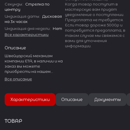
Секунды
:
Стрелка по
Когда товар поступит в
центру
мастерскую вам придёт
уведомление о поступлении.
Индикация даты
:
Дисковая
Предоплата не требуется.
на 3х часах
Если товар дороже 5000р и
Индикация дня недели
:
Нет
потребуется предоплата, в
Все характеристики
таком случае мы свяжемся с
вами для уточнения
информации.
Описание
Швейцарский механизм
компании ETA, в наличии и на
заказ вы можете
приобрести на нашем
сайте. ETA производит
Все описание
огромное количество
разнообразных калибров.
Она занимает более 50% в
Характеристики
Описание
Документы
производстве механизмов
Швейцарии и около 20% в
объеме мирового рынка.
ТОВАР
15 фабрик ETA находится в
Швейцарии, 3 завода — во