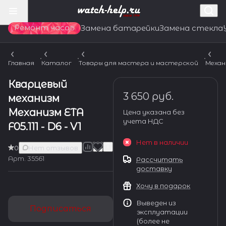
Ремонт часов
Замена батарейки
Замена стекла
Главная
Каталог
Товары для мастера и мастерской
Механ
Кварцевый
3 650 руб.
механизм
Механизм ETA
Цена указана без
учета НДС
F05.111 - D6 - V1
Нет в наличии
0
Нет отзывов
Арт.
35561
Рассчитать
доставку
Хочу в подарок
Выведен из
Подписаться
эксплуатации
(более не