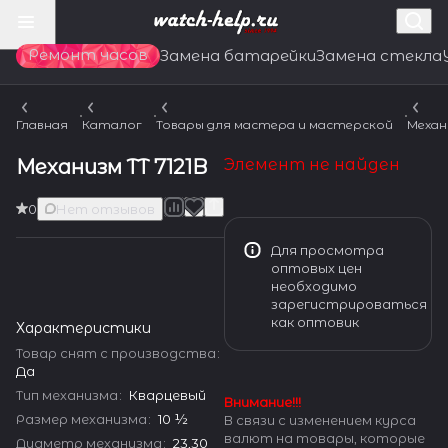
Ремонт часов
Замена батарейки
Замена стекла
Главная
Каталог
Товары для мастера и мастерской
Механ
Механизм TT 7121B
Элемент не найден
0
Нет отзывов
Для просмотра
оптовых цен
необходимо
зарегистрироваться
как оптовик
Характеристики
Товар снят с производства
:
Да
Тип механизма
:
Кварцевый
Внимание!!!
Размер механизма
:
10 ½
В связи с изменением курса
валют на товары, которые
Диаметр механизма
:
23,30