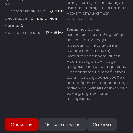
отсутствуют на складе и
мм
имеют статус "ПОД ЗАКАЗ"
Высота механизма
:
3,00 мм
может отличаться
Индикация
:
Стрелочная
стоимость!!!
Камни
:
5
Товар под Заказ
Частота кварца
:
32’768 Hz
выполняется от 3х дней до
нескольких месяцев
(зависит от наличия на
складе поставщика)
Когда товар поступит в
мастерскую вам придёт
уведомление о поступлении.
Предоплата не требуется.
Если товар дороже 5000р и
потребуется предоплата, в
таком случае мы свяжемся с
вами для уточнения
информации.
Описание
Дополнительно
Отзывы