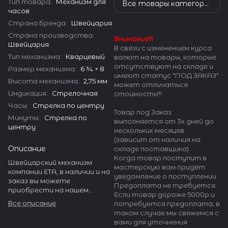
Тип товара
:
Механизм для
Все товары категории
часов
Страна Бренда
:
Швейцария
Страна производства
:
Внимание!!!
Швейцария
В связи с изменением курса
Тип механизма
:
Кварцевый
валют на товары, которые
отсутствуют на складе и
Размер механизма
:
6 ¾ × 8
имеют статус "ПОД ЗАКАЗ"
Высота механизма
:
2,75 мм
может отличаться
Индикация
:
Стрелочная
стоимость!!!
Часы
:
Стрелка по центру
Товар под Заказ
Минуты
:
Стрелка по
выполняется от 3х дней до
центру
нескольких месяцев
(зависит от наличия на
Описание
складе поставщика)
Когда товар поступит в
Швейцарский механизм
мастерскую вам придёт
компании ETA, в наличии и на
уведомление о поступлении.
заказ вы можете
Предоплата не требуется.
приобрести на нашем
Если товар дороже 5000р и
сайте. ETA производит
Все описание
потребуется предоплата, в
огромное количество
таком случае мы свяжемся с
разнообразных калибров.
вами для уточнения