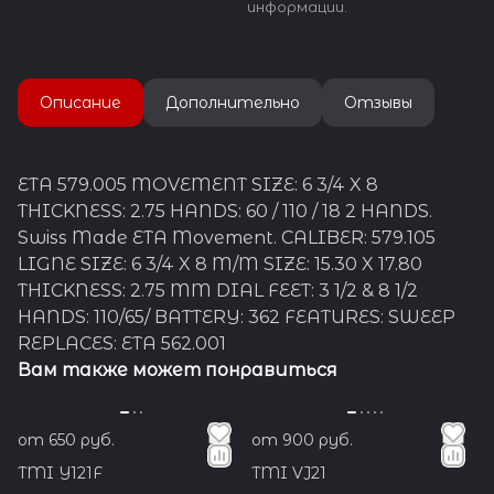
информации.
Она занимает более 50% в
производстве механизмов
Швейцарии и около 20% в
объеме мирового рынка.
Описание
Дополнительно
Отзывы
15 фабрик ETA находится в
Швейцарии, 3 завода — во
Франции, и по одному в
Германии, Малайзии и
ETA 579.005 MOVEMENT SIZE: 6 3/4 X 8
Таиланде. Азиатские
THICKNESS: 2.75 HANDS: 60 / 110 / 18 2 HANDS.
фабрики производят
механизмы для местного
Swiss Made ETA Movement. CALIBER: 579.105
рынка, они не имеют
LIGNE SIZE: 6 3/4 X 8 M/M SIZE: 15.30 X 17.80
отметки Swiss Made, но
THICKNESS: 2.75 MM DIAL FEET: 3 1/2 & 8 1/2
сохраняют стандарты
швейцарского качества.
HANDS: 110/65/ BATTERY: 362 FEATURES: SWEEP
REPLACES: ETA 562.001
В 2013 году Swatch Group под
Вам также может понравиться
давлением
Антимонопольного
комитета приняли решение
сократить поставки своих
от 650 руб.
от 900 руб.
калибров ETA другим
TMI Y121F
TMI VJ21
участниками рынка, вне
своего концерна. Но в 2016