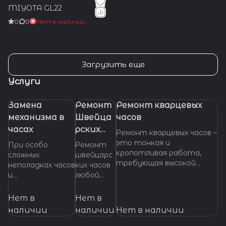
MIYOTA GL22
0
0
Нет в наличии
Загрузить еще
Услуги
Замена
Ремонт
Ремонт кварцевых
механизма в
Швейца
часов
часах
рских
Ремонт кварцевых часов –
часов
это тонкая и
При особо
Ремонт
кропотливая работа,
сложных
швейцарс
требующая высокой
неполадках часов
ких часов
квалификации и
и
любой
специализированных
невозможности
сложност
инструментов. Если
произвести
и.
Нет в
Нет в
ваши кварцевые часы
ремонт их
Професси
наличии
наличии
Нет в наличии
нуждаются в ремонте,
основных узлов и
ональное
важно доверить их
деталей,
обслужив