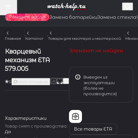
Ремонт часов
Замена батарейки
Замена стекла
Главная
Каталог
Товары для мастера и мастерской
Механ
Кварцевый
Элемент не найден
механизм ETA
579.005
Выведен из
0
Нет отзывов
эксплуатации
(более не
производится)
Характеристики
Товар снят с производства
:
Все товары ETA
Да