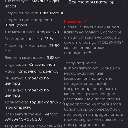
Тип товара
:
Механизм для
Все товары категории
часов
Страна Бренда
:
Швейцария
Страна производства
:
Внимание!!!
Швейцария
В связи с изменением курса
Тип механизма
:
Кварцевый
валют на товары, которые
отсутствуют на складе и
Размер механизма
:
13 ¼
имеют статус "ПОД ЗАКАЗ"
Диаметр механизма
:
29,80
может отличаться
мм
стоимость!!!
Высота механизма
:
5,62 мм
Товар под Заказ
Индикация
:
Стрелочная
выполняется от 3х дней до
Часы
:
Стрелка по центру
нескольких месяцев
Минуты
:
Стрелка по
(зависит от наличия на
центру
складе поставщика)
Когда товар поступит в
Секунды
:
Стрелка по
мастерскую вам придёт
центру
уведомление о поступлении.
Хронограф
:
Горизонтальный
Предоплата не требуется.
три стрелки
Если товар дороже 5000р и
Элемент питания
:
Renata
потребуется предоплата, в
394394 \ SR 936 SW
таком случае мы свяжемся с
вами для уточнения
Теоритический срок службы