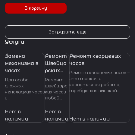
В корзину
Загрузить еще
Услуги
Замена
Ремонт
Ремонт кварцевых
механизма в
Швейца
часов
часах
рских
Ремонт кварцевых часов –
часов
это тонкая и
При особо
Ремонт
кропотливая работа,
сложных
швейцарс
требующая высокой
неполадках часов
ких часов
квалификации и
и
любой
специализированных
невозможности
сложност
инструментов. Если
произвести
и.
Нет в
Нет в
ваши кварцевые часы
ремонт их
Професси
наличии
наличии
Нет в наличии
нуждаются в ремонте,
основных узлов и
ональное
важно доверить их
деталей,
обслужив
профессионалам, которые
требуется
ание и