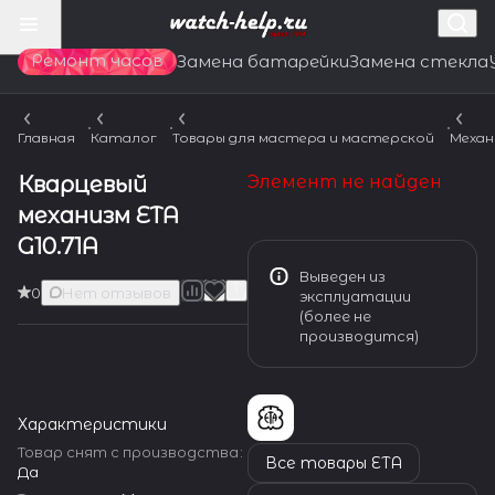
Ремонт часов
Замена батарейки
Замена стекла
Главная
Каталог
Товары для мастера и мастерской
Механ
Кварцевый
Элемент не найден
механизм ETA
G10.71A
Выведен из
0
Нет отзывов
эксплуатации
(более не
производится)
Характеристики
Товар снят с производства
:
Все товары ETA
Да