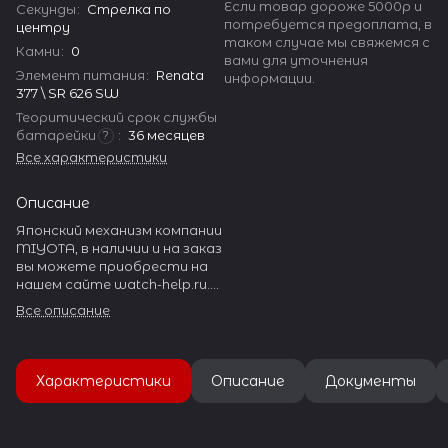
Если товар дороже 5000р и
Секунды
:
Стрелка по
потребуется предоплата, в
центру
таком случае мы свяжемся с
Камни
:
0
вами для уточнения
Элемент питания
:
Renata
информации.
377 \ SR 626 SW
Теоритический срок службы
батарейки
:
36 месяцев
?
Все характеристики
Описание
Японский механизм компании
MIYOTA, в наличии и на заказ
вы можете приобрести на
нашем сайте watch-help.ru.
MIYOTA производит
Все описание
огромное количество
разнообразных часовых
механизмов.
Характеристики
Описание
Документы