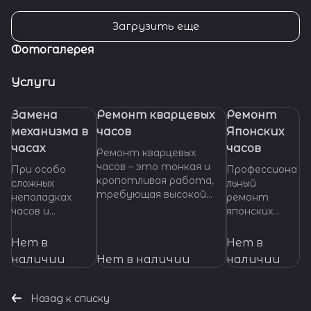
Загрузить еще
Фотогалерея
Услуги
Замена
Ремонт кварцевых
Ремонт
механизма в
часов
Японских
часах
часов
Ремонт кварцевых
часов – это тонкая и
При особо
Профессиона
кропотливая работа,
сложных
льный
требующая высокой
неполадках
ремонт
квалификации и
часов и
японских
специализированных
невозможности
часов любой
инструментов. Если
произвести
сложности.
Нет в
Нет в
ваши кварцевые часы
ремонт их
Высокое
наличии
Нет в наличии
наличии
нуждаются в ремонте,
основных узлов
качество
важно доверить их
и деталей,
работ,
профессионалам,
требуется
оригинальные
Назад к списку
которые смогут точно
замена
запчасти,