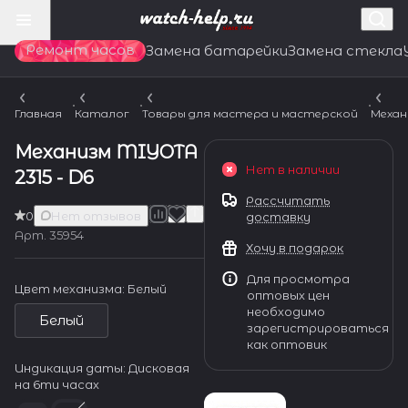
Ремонт часов
Замена батарейки
Замена стекла
Главная
Каталог
Товары для мастера и мастерской
Механ
Механизм MIYOTA
Нет в наличии
2315 - D6
Рассчитать
0
Нет отзывов
доставку
Арт.
35954
Хочу в подарок
Для просмотра
Цвет механизма:
Белый
оптовых цен
необходимо
Белый
зарегистрироваться
как оптовик
Индикация даты:
Дисковая
на 6ти часах