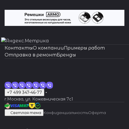
диагностировать
механизма
гарантия на
проблему и предложить
часов. Мы
все виды
эффективное решение.
готовы
услуг.
оказать
Доверьте
помощь даже в
свои часы
наиболее
нашим
сложных
мастерам!
ситуациях.
Контакты
О компании
Примеры работ
Отправка в ремонт
Бренды
+7 499 347-46-77
г.Москва, ул. Кожевническая 7c1
Светлая тема
Конфиденциальность
Оферта