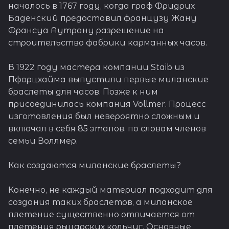
началось в 1767 году, когда граф Фридрих
Баденский предоставил французу Жану
Франсуа Аутрану разрешение на
строительство фабрики карманных часов.
В 1922 году мастера компании Staib из
Пфорцхайма выпустили первые миланские
браслеты для часов. Позже к ним
присоединилась компания Vollmer. Процесс
изготовления был невероятно сложным и
включал в себя 85 этапов, по словам членов
семьи Воллмер.
Как создаются миланские браслеты?
Конечно, не каждый материал подходит для
создания таких браслетов, а миланское
плетение существенно отличается от
плетения рыцарских кольчуг. Основные