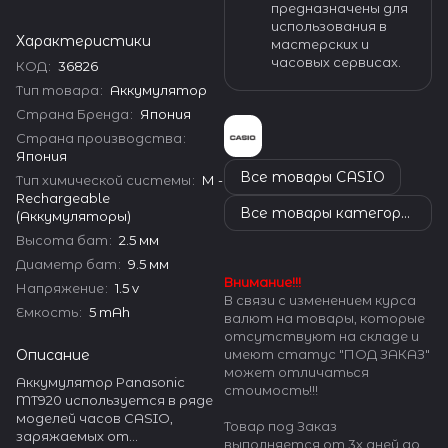
предназначены для
использования в
Характеристики
мастерских и
часовых сервисах.
КОД
:
36826
Тип товара
:
Аккумулятор
Страна Бренда
:
Япония
Страна производства
:
Япония
Все товары CASIO
Тип химической системы
:
М -
Rechargeable
Все товары категории
(Аккумуляторы)
Высота бат
:
2.5 мм
Диаметр бат
:
9.5 мм
Внимание!!!
Напряжение
:
1.5 v
В связи с изменением курса
Емкость
:
5 mAh
валют на товары, которые
отсутствуют на складе и
Описание
имеют статус "ПОД ЗАКАЗ"
может отличаться
Аккумулятор Panasonic
стоимость!!!
MT920 используется в ряде
моделей часов CASIO,
Товар под Заказ
заряжаемых от
выполняется от 3х дней до