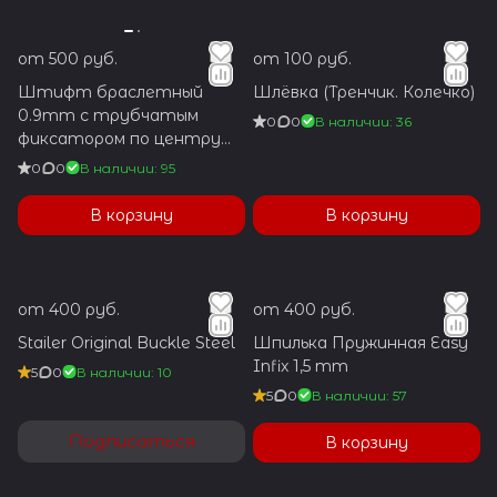
от 500 руб.
от 100 руб.
Штифт браслетный
Шлёвка (Тренчик. Колечко)
0.9mm с трубчатым
0
0
В наличии: 36
фиксатором по центру
1.2x5.9mm
0
0
В наличии: 95
В корзину
В корзину
от 400 руб.
от 400 руб.
Stailer Original Buckle Steel
Шпилька Пружинная Easy
Infix 1,5 mm
5
0
В наличии: 10
5
0
В наличии: 57
Подписаться
В корзину