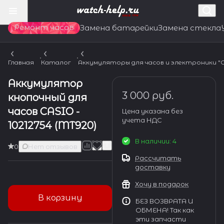
Ремонт часов
Замена батарейки
Замена стекла
Главная
Каталог
Аккумуляторы для часов и электроники "CA
Аккумулятор
3 000 руб.
кнопочный для
часов CASIO -
Цена указана без
учета НДС
10212754 (MT920)
В наличии: 4
0
Нет отзывов
Рассчитать
доставку
Хочу в подарок
В корзину
БЕЗ ВОЗВРАТА И
ОБМЕНА! Так как
эти запчасти