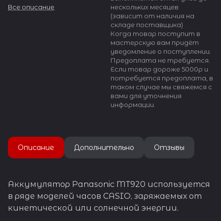
кинетической или солнечной
Все описание
нескольких месяцев
энергии.
(зависит от наличия на
складе поставщика)
Напряжение: 1.5V
Когда товар поступит в
Ёмкость: 5.0 mAh
мастерскую вам придёт
Температурный диапазон:
уведомление о поступлении.
-10C + 60C
Предоплата не требуется.
Размер: 9.5 х 2.05 мм
Если товар дороже 5000р и
потребуется предоплата, в
Аккумулятор не имеет в
таком случае мы свяжемся с
комплекте каких-либо клемм
вами для уточнения
или контактных групп -
информации.
товар как на фото.
Описание
Дополнительно
Отзывы
Аккумулятор Panasonic MT920 используется
в ряде моделей часов CASIO, заряжаемых от
кинетической или солнечной энергии.