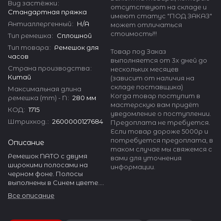
Вид застёжки
:
отсутствуют на складе и
Стандартная пряжка
имеют статус "ПОД ЗАКАЗ"
Антиаллергенный
:
Н/А
может отличаться
стоимость!!!
Тип ремешка
:
Сплошной
Тип товара
:
Ремешок для
Товар под Заказ
часов
выполняется от 3х дней до
Страна производства
:
нескольких месяцев
Китай
(зависит от наличия на
складе поставщика)
Максимальная длина
Когда товар поступит в
ремешка (mm) - N
:
280 мм
мастерскую вам придёт
КОД
:
1715
уведомление о поступлении.
Штрихкод.
:
2600000127684
Предоплата не требуется.
Если товар дороже 5000р и
потребуется предоплата, в
Описание
таком случае мы свяжемся с
Ремешок NATO с двумя
вами для уточнения
широкими полосами на
информации.
черном фоне. Полосы
выполнены в Синем цвете.
Ремешок изготовлен из
Все описание
нейлона толщиной 1.2 мм.
Фурнитура ремешка
выполнена из нержавеющей