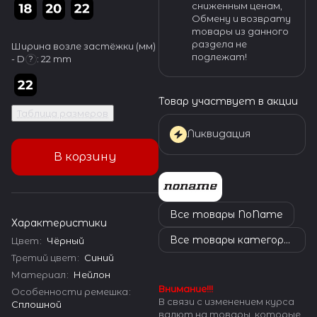
сниженным ценам,
Обмену и возврату
товары из данного
раздела не
Ширина возле застёжки (мм)
подлежат!
- D
:
22 mm
?
Товар участвует в акции
Таблица размеров
Ликвидация
В корзину
Все товары NoName
Характеристики
Все товары категории
Цвет
:
Чёрный
Третий цвет
:
Синий
Материал
:
Нейлон
Внимание!!!
Особенности ремешка
:
В связи с изменением курса
Сплошной
валют на товары, которые