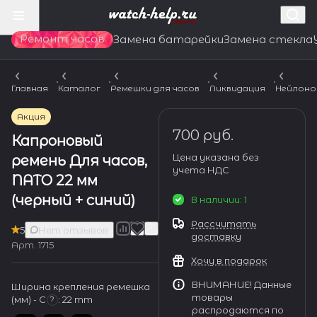
Ремонт часов
Замена батарейки
Замена стекла
Главная
Каталог
Ремешки для часов
Ликвидация
Нейлоно
Акция
700 руб.
Капроновый
Цена указана без
ремень Для часов,
учета НДС
NATO 22 мм
(черный + синий)
В наличии: 1
Рассчитать
5
Нет отзывов
доставку
Арт.
1715
Хочу в подарок
ВНИМАНИЕ! Данные
Ширина крепления ремешка
товары
(мм) - С
:
22 mm
?
распродаются по