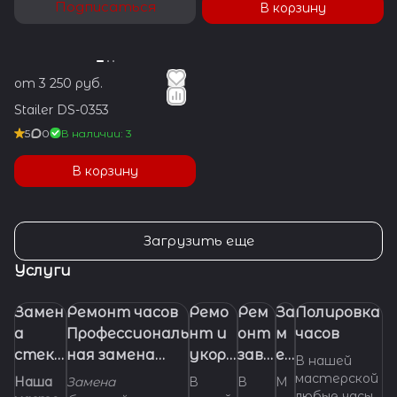
Подписаться
В корзину
от 3 250 руб.
Stailer DS-0353
5
0
В наличии: 3
В корзину
Загрузить еще
Услуги
Замен
Ремонт часов
Ремо
Рем
За
Полировка
а
Профессиональ
нт и
онт
м
часов
стекл
ная замена
укора
заво
ен
В нашей
а в
батарейки
чиван
дно
а
мастерской
Наша
Замена
В
В
М
любые часы