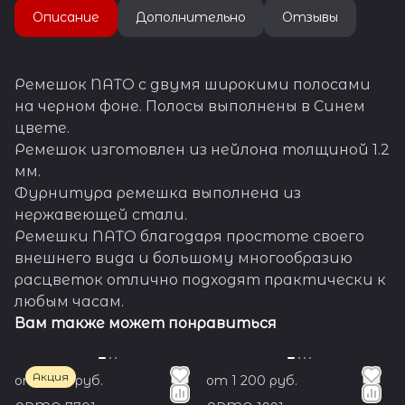
стали.
Описание
Дополнительно
Отзывы
Ремешки NATO благодаря
простоте своего внешнего
вида и большому
многообразию расцветок
Ремешок NATO с двумя широкими полосами
отлично подходят
на черном фоне. Полосы выполнены в Синем
практически к любым часам.
цвете.
Ремешок изготовлен из нейлона толщиной 1.2
мм.
Фурнитура ремешка выполнена из
нержавеющей стали.
Ремешки NATO благодаря простоте своего
внешнего вида и большому многообразию
расцветок отлично подходят практически к
любым часам.
Вам также может понравиться
Акция
от 1 350 руб.
от 1 200 руб.