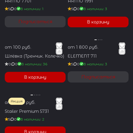
ARMO 7701
ARMO 1991
5
0
В наличии: 1
5
0
В наличии: 3
Подписаться
В корзину
от 100 руб.
от 1 800 руб.
Шлёвка (Тренчик. Колечко)
ELEMENT 711
0
0
В наличии: 36
5
0
В наличии: 3
Подписаться
В корзину
Акция
от 3 300 руб.
Stailer Premium 5731
5
0
В наличии: 2
В корзину