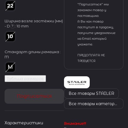
"Подписаться" мы
закажем товар у
поставщика.
Ширина возле застёжки (мм)
А Вы как товар
- D
:
10 mm
?
поступит в продажу,
получите уведомление
на Email который
укажете.
Стандарт длины ремешка :
ПРЕДОПЛАТА НЕ
M
ТРЕБУЕТСЯ
Таблица размеров
Все товары STAILER
Подписаться
Все товары категории
Характеристики
Внимание!!!