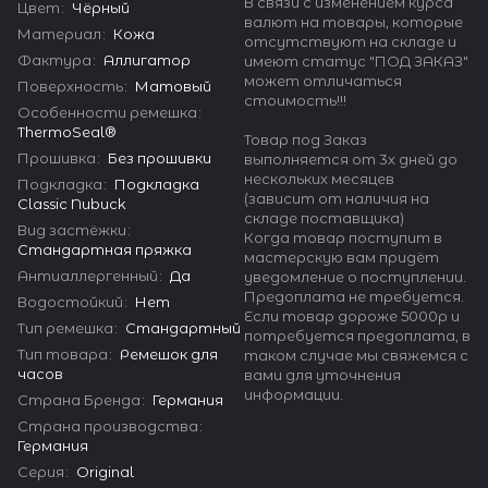
В связи с изменением курса
Цвет
:
Чёрный
валют на товары, которые
Материал
:
Кожа
отсутствуют на складе и
Фактура
:
Аллигатор
имеют статус "ПОД ЗАКАЗ"
может отличаться
Поверхность
:
Матовый
стоимость!!!
Особенности ремешка
:
ThermoSeal®
Товар под Заказ
Прошивка
:
Без прошивки
выполняется от 3х дней до
нескольких месяцев
Подкладка
:
Подкладка
(зависит от наличия на
Classic Nubuck
складе поставщика)
Вид застёжки
:
Когда товар поступит в
Стандартная пряжка
мастерскую вам придёт
Антиаллергенный
:
Да
уведомление о поступлении.
Предоплата не требуется.
Водостойкий
:
Нет
Если товар дороже 5000р и
Тип ремешка
:
Стандартный
потребуется предоплата, в
Тип товара
:
Ремешок для
таком случае мы свяжемся с
часов
вами для уточнения
информации.
Страна Бренда
:
Германия
Страна производства
:
Германия
Серия
:
Original