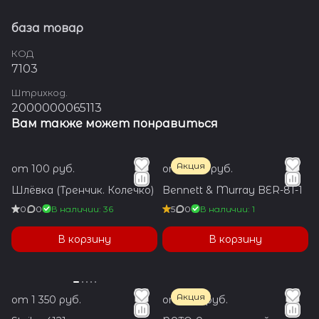
база товар
КОД
7103
Штрихкод.
2000000065113
Вам также может понравиться
Акция
от 100 руб.
от 3 550 руб.
Шлёвка (Тренчик. Колечко)
Bennett & Murray BER-81-1
0
0
В наличии: 36
5
0
В наличии: 1
В корзину
В корзину
Акция
от 1 350 руб.
от 700 руб.