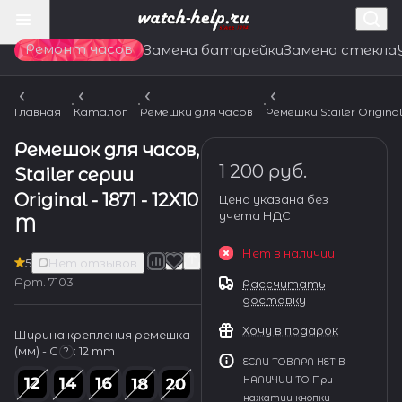
Ремонт часов
Замена батарейки
Замена стекла
Главная
Каталог
Ремешки для часов
Ремешки Stailer Origina
Ремешок для часов,
1 200 руб.
Stailer серии
Original - 1871 - 12X10
Цена указана без
учета НДС
M
Нет в наличии
5
Нет отзывов
Арт.
7103
Рассчитать
доставку
Хочу в подарок
Ширина крепления ремешка
(мм) - С
:
12 mm
?
ЕСЛИ ТОВАРА НЕТ В
НАЛИЧИИ ТО При
нажатии кнопки