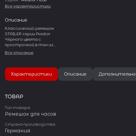
Все характеристики
Описание
Классический ремешок
STAILER серии Aviator
Чёрного цвета с
прострочкой в тон из
обрубной натуральной
Все описание
гладкой кожи для массивных
часов.
На ремешке установлена
стальная пряжка с широким
Характеристики
Описание
Дополнительно
язычком.
Пряжка полированная, с
гравировкой «Stailer»
ТОВАР
Тип товара
Ремешок для часов
Страна производства
Германия