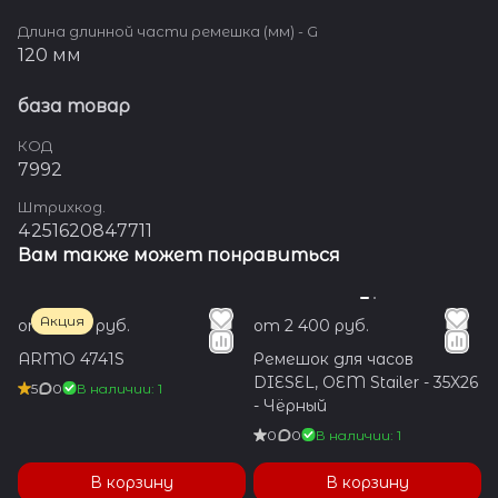
Длина длинной части ремешка (мм) - G
120 мм
база товар
КОД
7992
Штрихкод.
4251620847711
Вам также может понравиться
Акция
от 1 600 руб.
от 2 400 руб.
ARMO 4741S
Ремешок для часов
DIESEL, OEM Stailer - 35X26
5
0
В наличии: 1
- Чёрный
0
0
В наличии: 1
В корзину
В корзину