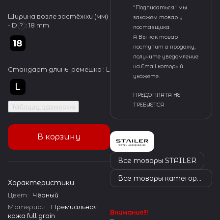
"Подписаться" мы
Ширина возле застёжки (мм)
закажем товар у
- D
:
18 mm
?
поставщика.
А Вы как товар
поступит в продажу,
получите уведомление
на Email который
Стандарт длины ремешка :
L
укажете.
ПРЕДОПЛАТА НЕ
ТРЕБУЕТСЯ
Таблица размеров
В корзину
Все товары STAILER
Все товары категории
Характеристики
Цвет
:
Чёрный
Материал
:
Премиальная
Внимание!!!
кожа full grain