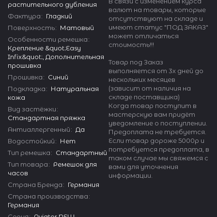
В связи с изменением курса
растительного дубления
валют на товары, которые
Фактура
:
Гладкий
отсутствуют на складе и
имеют статус "ПОД ЗАКАЗ"
Поверхность
:
Матовый
может отличаться
Особенности ремешка
:
стоимость!!!
Крепление &quot;Easy
Infix&quot;, Дополнительная
Товар под Заказ
прошивка
выполняется от 3х дней до
Прошивка
:
Синий
нескольких месяцев
(зависит от наличия на
Подкладка
:
Натуральная
складе поставщика)
кожа
Когда товар поступит в
Вид застёжки
:
мастерскую вам придёт
Стандартная пряжка
уведомление о поступлении.
Антиаллергенный
:
Да
Предоплата не требуется.
Если товар дороже 5000р и
Водостойкий
:
Нет
потребуется предоплата, в
Тип ремешка
:
Стандартный
таком случае мы свяжемся с
Тип товара
:
Ремешок для
вами для уточнения
часов
информации.
Страна Бренда
:
Германия
Страна производства
:
Германия
Серия
:
Aviator NEW