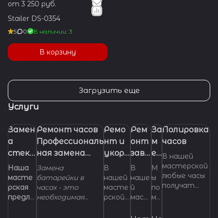
от 3 250 руб.
Stailer DS-0354
5
0
В наличии: 3
В корзину
Загрузить еще
Услуги
Замен
Ремонт часов
Ремо
Рем
За
Полировка
а
Профессиональ
нт и
онт
м
часов
стекл
ная замена
укора
заво
ен
В нашей
а в
батарейки
чиван
дно
а
мастерской
Наша
Замена
В
В
М
любые часы
часах.
(элемента
ие
й
ре
масте
батарейки в
нашей
наше
ы
получат
рская
часах - это
масте
й
по
питания) в
брасл
голо
м
самый
предла
необходимая
рской
маст
мо
часах
ета
вки
е
правильный
гает
манипуляция,
можно
ерск
же
для
ш
и
услуги
которой
отрем
ой мы
м с