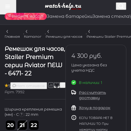
Ремонт часов
Замена батарейки
Замена стекла
Главная
Каталог
Ремешки для часов
Ремешки Stailer Premi
Ремешок для часов,
4 300 руб.
Stailer Premium
серии Aviator NEW
Цена указана без
учета НДС
- 6471- 22
В наличии: 1
5
Нет отзывов
Арт.
7992
Рассчитать
доставку
Хочу в подарок
Ширина крепления ремешка
(мм) - С
:
22 mm
?
ЕСЛИ ТОВАРА НЕТ В
НАЛИЧИИ ТО При
нажатии кнопки