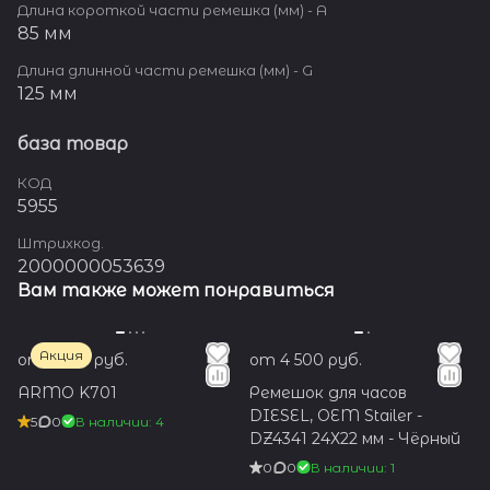
Длина короткой части ремешка (мм) - A
85 мм
Длина длинной части ремешка (мм) - G
125 мм
база товар
КОД
5955
Штрихкод.
2000000053639
Вам также может понравиться
Акция
от 1 200 руб.
от 4 500 руб.
ARMO K701
Ремешок для часов
DIESEL, OEM Stailer -
5
0
В наличии: 4
DZ4341 24Х22 мм - Чёрный
0
0
В наличии: 1