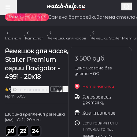
Ремонт часов
Замена батарейки
Замена стекла
Главная
Каталог
Ремешки для часов
Ремешки Stailer Premi
Ремешок для часов,
3 500 руб.
Stailer Premium
серии Navigator -
Цена указана без
учета НДС
4991 - 20x18
Нет в наличии
5
Нет отзывов
Арт.
5955
Рассчитать
доставку
Хочу в подарок
Ширина крепления ремешка
(мм) - С
:
20 mm
?
ЕСЛИ ТОВАРА НЕТ В
НАЛИЧИИ ТО При
нажатии кнопки