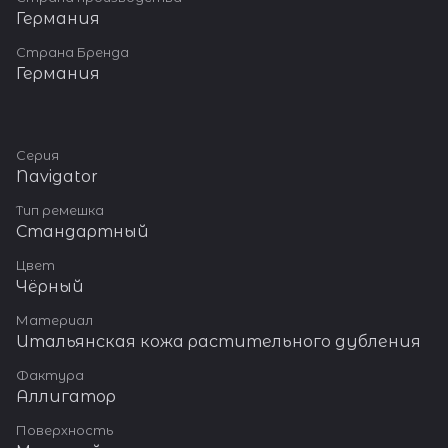
мягкой итальянской кожи.
Германия
Двойная прошивка. Кожаная
подложка под пряжкой.
Страна Бренда
Германия
Серия
Navigator
Тип ремешка
Стандартный
Цвет
Чёрный
Материал
Итальянская кожа растительного дубления
Фактура
Аллигатор
Поверхность