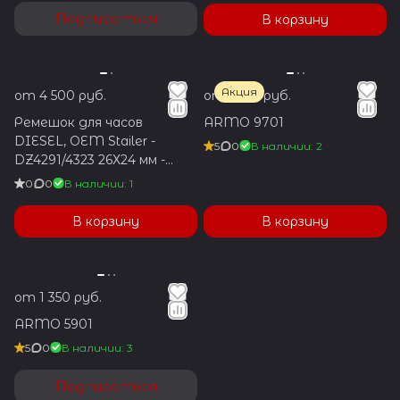
Подписаться
В корзину
Акция
от 4 500 руб.
от 1 350 руб.
Ремешок для часов
ARMO 9701
DIESEL, OEM Stailer -
5
0
В наличии: 2
DZ4291/4323 26Х24 мм -
Чёрный
0
0
В наличии: 1
В корзину
В корзину
от 1 350 руб.
ARMO 5901
5
0
В наличии: 3
Подписаться