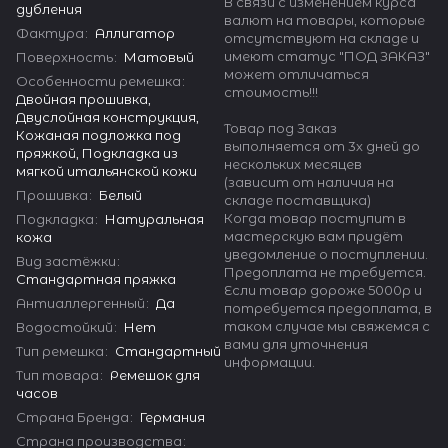
В связи с изменением курса
дубления
валют на товары, которые
Фактура
:
Аллигатор
отсутствуют на складе и
имеют статус "ПОД ЗАКАЗ"
Поверхность
:
Матовый
может отличаться
Особенности ремешка
:
стоимость!!!
Двойная прошивка,
Двуслойная конструкция,
Товар под Заказ
Кожаная подложка под
выполняется от 3х дней до
пряжкой, Подкладка из
нескольких месяцев
мягкой итальянской кожи
(зависит от наличия на
Прошивка
:
Белый
складе поставщика)
Когда товар поступит в
Подкладка
:
Натуральная
мастерскую вам придёт
кожа
уведомление о поступлении.
Вид застёжки
:
Предоплата не требуется.
Стандартная пряжка
Если товар дороже 5000р и
Антиаллергенный
:
Да
потребуется предоплата, в
таком случае мы свяжемся с
Водостойкий
:
Нет
вами для уточнения
Тип ремешка
:
Стандартный
информации.
Тип товара
:
Ремешок для
часов
Страна Бренда
:
Германия
Страна производства
: