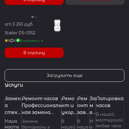
от 3 250 руб.
Stailer DS-0352
5
0
В наличии: 4
В корзину
Загрузить еще
Услуги
Замен
Ремонт часов
Ремо
Рем
За
Полировка
а
Профессиональ
нт и
онт
м
часов
стекл
ная замена
укора
заво
ен
В нашей
а в
батарейки
чиван
дно
а
мастерской
Наша
Замена
В
В
М
любые часы
часах.
(элемента
ие
й
ре
масте
батарейки в
нашей
наше
ы