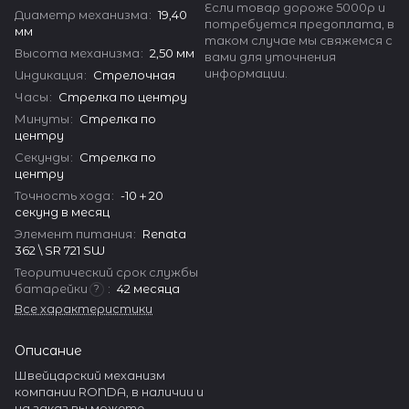
Если товар дороже 5000р и
Диаметр механизма
:
19,40
потребуется предоплата, в
мм
таком случае мы свяжемся с
Высота механизма
:
2,50 мм
вами для уточнения
информации.
Индикация
:
Стрелочная
Часы
:
Стрелка по центру
Минуты
:
Стрелка по
центру
Секунды
:
Стрелка по
центру
Точность хода
:
-10＋20
секунд в месяц
Элемент питания
:
Renata
362 \ SR 721 SW
Теоритический срок службы
батарейки
:
42 месяца
?
Все характеристики
Описание
Швейцарский механизм
компании RONDA, в наличии и
на заказ вы можете