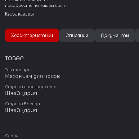
приобрести на нашем сайте
watch-help.ru. RONDA
Все описание
производит огромное
количество разнообразных
часовых механизмов.
Характеристики
Описание
Документы
ТОВАР
Тип товара
Механизм для часов
Страна производства
Швейцария
Страна Бренда
Швейцария
Серия