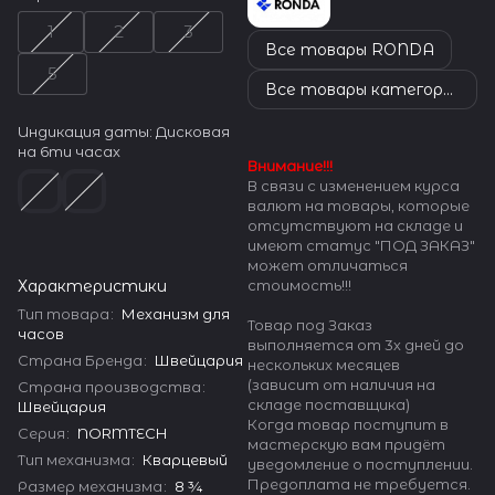
1
2
3
Все товары RONDA
5
Все товары категории
Индикация даты:
Дисковая
на 6ти часах
Внимание!!!
В связи с изменением курса
валют на товары, которые
отсутствуют на складе и
имеют статус "ПОД ЗАКАЗ"
может отличаться
стоимость!!!
Характеристики
Тип товара
:
Механизм для
Товар под Заказ
часов
выполняется от 3х дней до
Страна Бренда
:
Швейцария
нескольких месяцев
(зависит от наличия на
Страна производства
:
складе поставщика)
Швейцария
Когда товар поступит в
Серия
:
NORMTECH
мастерскую вам придёт
Тип механизма
:
Кварцевый
уведомление о поступлении.
Предоплата не требуется.
Размер механизма
:
8 ¾