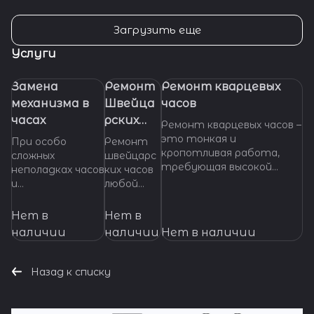
Загрузить еще
Услуги
Замена
Ремонт
Ремонт кварцевых
механизма в
Швейца
часов
часах
рских
Ремонт кварцевых часов –
часов
это тонкая и
При особо
Ремонт
кропотливая работа,
сложных
швейцарс
требующая высокой
неполадках часов
ких часов
квалификации и
и
любой
специализированных
невозможности
сложност
инструментов. Если
произвести
и.
Нет в
Нет в
ваши кварцевые часы
ремонт их
Професси
наличии
наличии
Нет в наличии
нуждаются в ремонте,
основных узлов и
ональное
важно доверить их
деталей,
обслужив
профессионалам, которые
требуется
ание и
Назад к списку
смогут точно
замена
ремонт
диагностировать
механизма часов.
механизмо
проблему и предложить
Мы готовы
в от