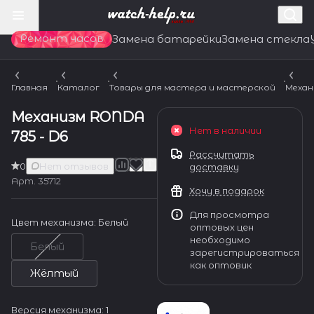
Ремонт часов
Замена батарейки
Замена стекла
Главная
Каталог
Товары для мастера и мастерской
Механ
Механизм RONDA
Нет в наличии
785 - D6
Рассчитать
0
Нет отзывов
доставку
Арт.
35712
Хочу в подарок
Для просмотра
Цвет механизма:
Белый
оптовых цен
необходимо
Белый
зарегистрироваться
как оптовик
Жёлтый
Версия механизма:
1